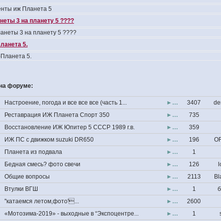
нты иж Планета 5
неты 3 на планету 5 ????
анеты 3 на планету 5 ????
ланета 5.
Планета 5.
на форуме:
Настроение, погода и все все все (часть 1...
►…
3407
de
Реставрация ИЖ Планета Спорт 350
►…
735
Восстановление ИЖ Юпитер 5 СССР 1989 г.в.
►…
359
ИЖ ПС с движком suzuki DR650
►…
196
OF
Планета из подвала
►…
1
Бедная смесь? фото свечи
►…
126
l
Общие вопросы
►…
2113
Bl
Втулки ВГШ
►…
1
б
''катаемся летом,фото'...
►…
2600
«Мотозима-2019» - выходные в “Экспоцентре...
►…
1