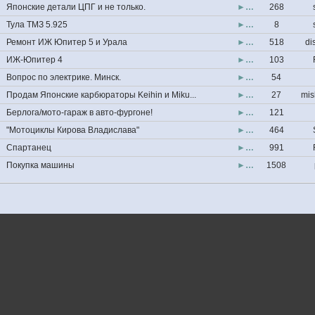
Японские детали ЦПГ и не только.
►…
268
Тула ТМЗ 5.925
►…
8
Ремонт ИЖ Юпитер 5 и Урала
►…
518
di
ИЖ-Юпитер 4
►…
103
Вопрос по электрике. Минск.
►…
54
Продам Японские карбюраторы Keihin и Miku...
►…
27
mis
Берлога/мото-гараж в авто-фургоне!
►…
121
"Мотоциклы Кирова Владислава"
►…
464
Спартанец
►…
991
Покупка машины
►…
1508