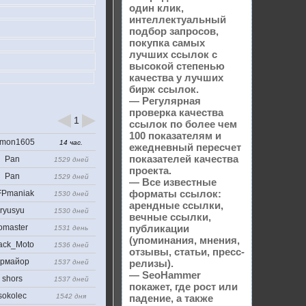
один клик,
интеллектуальный
подбор запросов,
покупка самых
лучших ссылок с
высокой степенью
качества у лучших
бирж ссылок.
— Регулярная
проверка качества
1
ссылок по более чем
100 показателям и
mon1605
14 час.
ежедневный пересчет
показателей качества
Pan
1529 дней
проекта.
Pan
1529 дней
— Все известные
форматы ссылок:
Pmaniak
1530 дней
арендные ссылки,
ryusyu
1530 дней
вечные ссылки,
omaster
публикации
1531 день
(упоминания, мнения,
ack_Moto
1536 дней
отзывы, статьи, пресс-
рмайор
релизы).
1537 дней
— SeoHammer
shors
1537 дней
покажет, где рост или
sokolec
1542 дня
падение, а также