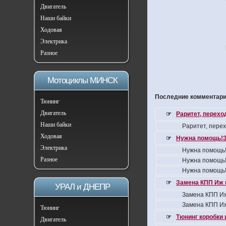
Двигатель
Наши байки
Ходовая
Электрика
Разное
Мотоциклы МИНСК
Последние комментарии
Тюнинг
Двигатель
☞
Раритет, перех
Наши байки
Раритет, пере
Ходовая
☞
Нужна помощь!З
Электрика
Нужна помощь!
Разное
Нужна помощь!
Нужна помощь!
☞
Замена КПП Иж 
УРАЛ и ДНЕПР
Замена КПП Иж
Замена КПП Иж
Тюнинг
☞
Тюнинг коробки 
Двигатель