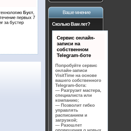
Ваше мнение
 технологию
Буст
,
 течение первых 7
er
за бустер
Сколько Вам лет?
Сервис онлайн-
записи на
собственном
Telegram-боте
Попробуйте сервис
онлайн-записи
VisitTime на основе
вашего собственного
Telegram-бота:
— Разгрузит мастера,
специалиста или
компанию;
— Позволит гибко
управлять
расписанием и
загрузкой;
— Разошлет
оповещения о новых