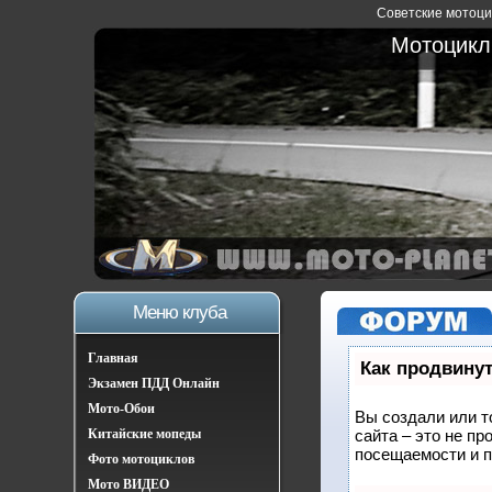
Советские мотоцик
Мотоциклы
Меню клуба
Главная
Как продвинут
Экзамен ПДД Онлайн
Мото-Обои
Вы создали или т
Китайские мопеды
сайта – это не п
посещаемости и п
Фото мотоциклов
Мото ВИДЕО