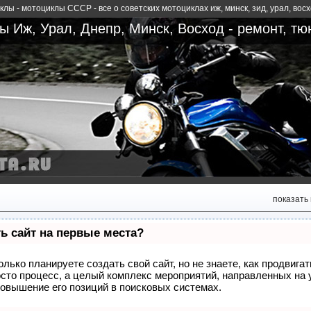
лы - мотоциклы СССР - все о советских мотоциклах иж, минск, зид, урал, вос
 Иж, Урал, Днепр, Минск, Восход - ремонт, тю
показать
ь сайт на первые места?
олько планируете создать свой сайт, но не знаете, как продвиг
росто процесс, а целый комплекс мероприятий, направленных на 
овышение его позиций в поисковых системах.