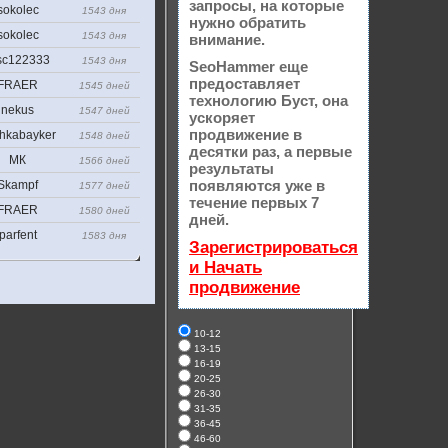
запросы, на которые
sokolec
1543 дня
нужно обратить
sokolec
1543 дня
внимание.
sc122333
1543 дня
SeoHammer еще
предоставляет
FRAER
1545 дней
технологию
Буст
, она
nekus
1547 дней
ускоряет
продвижение в
hkabayker
1548 дней
десятки раз, а первые
МК
1566 дней
результаты
появляются уже в
Skampf
1577 дней
течение первых 7
FRAER
1580 дней
дней.
parfent
1583 дня
Зарегистрироваться
и Начать
продвижение
10-12
13-15
16-19
20-25
26-30
31-35
36-45
46-60