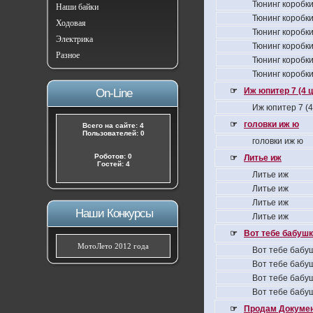
Тюнинг коробки
Наши байки
Тюнинг коробки
Ходовая
Тюнинг коробки
Электрика
Тюнинг коробки
Разное
Тюнинг коробки
Тюнинг коробки
☞
Иж юпитер 7 (4 
On-Line
Иж юпитер 7 (
☞
головки иж ю
Всего на сайте: 4
Пользователей: 0
головки иж ю
Роботов: 0
☞
Литье иж
Гостей: 4
Литье иж
Литье иж
Литье иж
Наши Конкурсы
Литье иж
☞
Вот тебе бабушка
МотоЛето 2012 года
Вот тебе бабуш
Вот тебе бабуш
Вот тебе бабуш
Вот тебе бабуш
☞
Продам Докумен