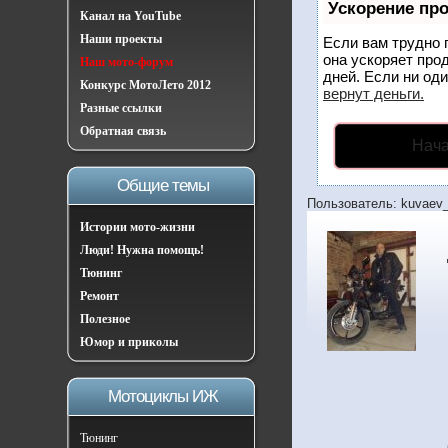
Ускорение пр
Канал на YouTube
Наши проекты
Если вам трудно 
она ускоряет про
Наш мото-форум
дней. Если ни оди
Конкурс МотоЛето 2012
вернут деньги.
Разные ссылки
Обратная связь
Нача
Общие темы
Пользователь: kuvaev_
Истории мото-жизни
Люди! Нужна помощь!
Тюнинг
Ремонт
Полезное
Юмор и приколы
Мотоциклы ИЖ
Тюнинг