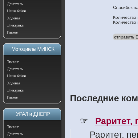
Двигатель
Спасибок н
Наши байки
Количество
Ходовая
Количество
Электрика
Разное
отправить E
Мотоциклы МИНСК
Тюнинг
Двигатель
Наши байки
Ходовая
Электрика
Последние ком
Разное
УРАЛ и ДНЕПР
☞
Раритет,
Тюнинг
Раритет, п
Двигатель