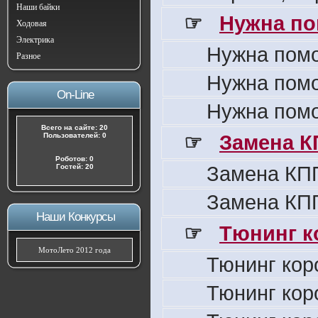
Наши байки
☞
Нужна по
Ходовая
Электрика
Нужна пом
Разное
Нужна пом
On-Line
Нужна пом
Всего на сайте: 20
☞
Замена К
Пользователей: 0
Роботов: 0
Замена КПП
Гостей: 20
Замена КПП
Наши Конкурсы
☞
Тюнинг к
МотоЛето 2012 года
Тюнинг кор
Тюнинг кор