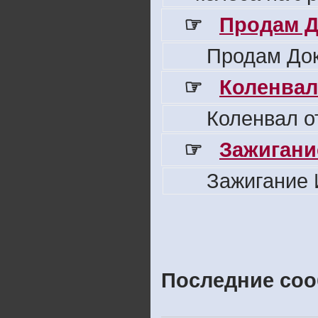
☞
Продам Д
Продам Док
☞
Коленвал
Коленвал о
☞
Зажигани
Зажигание 
Последние соо