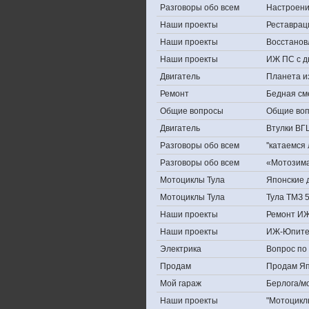
Разговоры обо всем
Настроение,
Наши проекты
Реставрац
Наши проекты
Восстанов
Наши проекты
ИЖ ПС с д
Двигатель
Планета и
Ремонт
Бедная см
Общие вопросы
Общие во
Двигатель
Втулки ВГ
Разговоры обо всем
''катаемся
Разговоры обо всем
«Мотозима-
Мотоциклы Тула
Японские д
Мотоциклы Тула
Тула ТМЗ 
Наши проекты
Ремонт ИЖ
Наши проекты
ИЖ-Юпите
Электрика
Вопрос по 
Продам
Продам Япо
Мой гараж
Берлога/мо
Наши проекты
"Мотоцикл