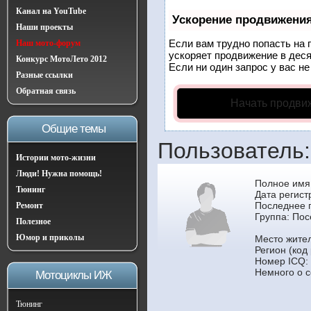
Канал на YouTube
Ускорение продвижени
Наши проекты
Если вам трудно попасть на 
Наш мото-форум
ускоряет продвижение в деся
Конкурс МотоЛето 2012
Если ни один запрос у вас не
Разные ссылки
Обратная связь
Начать продви
Общие темы
Пользователь
Истории мото-жизни
Люди! Нужна помощь!
Полное имя
Тюнинг
Дата регист
Последнее п
Ремонт
Группа:
Пос
Полезное
Юмор и приколы
Место жител
Регион (код
Номер ICQ:
Немного о с
Мотоциклы ИЖ
Тюнинг