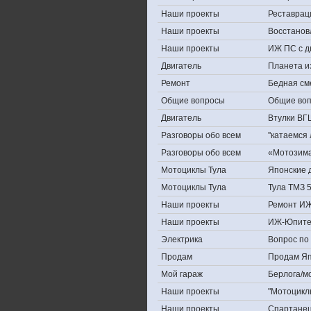
Наши проекты
Реставрац
Наши проекты
Восстанов
Наши проекты
ИЖ ПС с д
Двигатель
Планета и
Ремонт
Бедная см
Общие вопросы
Общие во
Двигатель
Втулки ВГ
Разговоры обо всем
''катаемся
Разговоры обо всем
«Мотозима-
Мотоциклы Тула
Японские д
Мотоциклы Тула
Тула ТМЗ 
Наши проекты
Ремонт ИЖ
Наши проекты
ИЖ-Юпите
Электрика
Вопрос по 
Продам
Продам Япо
Мой гараж
Берлога/мо
Наши проекты
"Мотоцикл
Наши проекты
Спартане