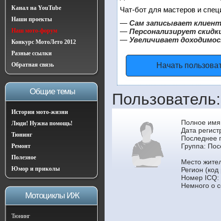
Канал на YouTube
Чат-бот для мастеров и спец
Наши проекты
—
Сам записывает клиент
Наш мото-форум
—
Персонализирует скидки
—
Увеличивает доходимос
Конкурс МотоЛето 2012
Разные ссылки
Обратная связь
Начать пользова
Общие темы
Пользователь:
Истории мото-жизни
Полное имя
Люди! Нужна помощь!
Дата регист
Тюнинг
Последнее 
Группа:
Пос
Ремонт
Полезное
Место жител
Юмор и приколы
Регион (код
Номер ICQ:
Немного о с
Мотоциклы ИЖ
Тюнинг