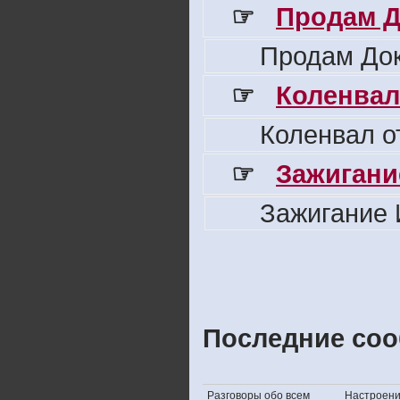
☞
Продам Д
Продам Док
☞
Коленвал
Коленвал о
☞
Зажигани
Зажигание 
Последние соо
Разговоры обо всем
Настроение,