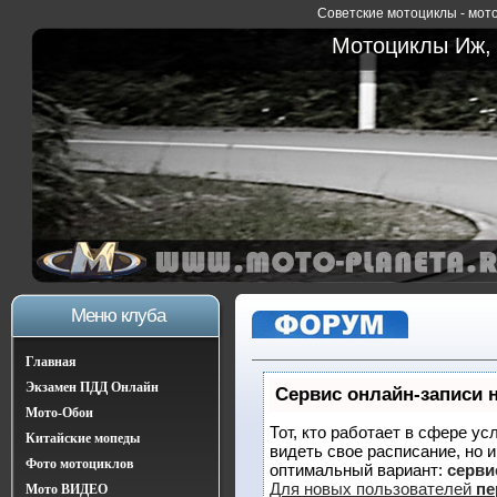
Советские мотоциклы - мото
Мотоциклы Иж, 
Меню клуба
Главная
Экзамен ПДД Онлайн
Сервис онлайн-записи 
Мото-Обои
Тот, кто работает в сфере ус
Китайские мопеды
видеть свое расписание, но 
Фото мотоциклов
оптимальный вариант:
сервис
Для новых пользователей
пе
Мото ВИДЕО