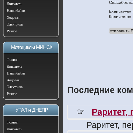
Спасибок н
Двигатель
Наши байки
Количество
Количество
Ходовая
Электрика
отправить E
Разное
Мотоциклы МИНСК
Тюнинг
Двигатель
Наши байки
Ходовая
Электрика
Последние ком
Разное
☞
Раритет,
УРАЛ и ДНЕПР
Раритет, п
Тюнинг
Двигатель