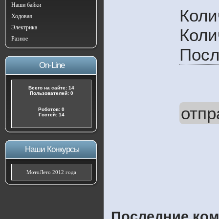
Наши байки
Коли
Ходовая
Электрика
Коли
Разное
Посл
On-Line
Всего на сайте: 14
Пользователей: 0
отпр
Роботов: 0
Гостей: 14
Наши Конкурсы
МотоЛето 2012 года
Последние ком