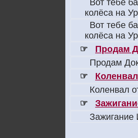
Вот тебе б
колёса на Ур
Вот тебе б
колёса на Ур
☞
Продам Д
Продам Док
☞
Коленвал
Коленвал о
☞
Зажигани
Зажигание 