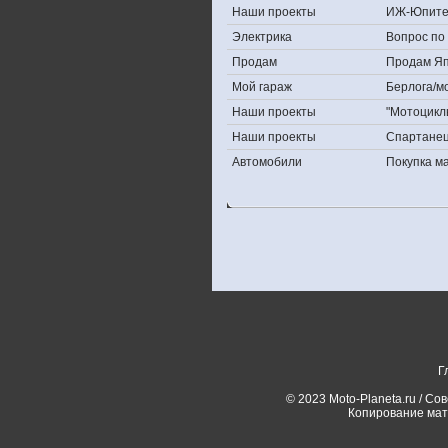
Наши проекты
ИЖ-Юпите
Электрика
Вопрос по 
Продам
Продам Япо
Мой гараж
Берлога/мо
Наши проекты
"Мотоцикл
Наши проекты
Спартане
Автомобили
Покупка 
Г
© 2023 Moto-Planeta.ru / Со
Копирование мат