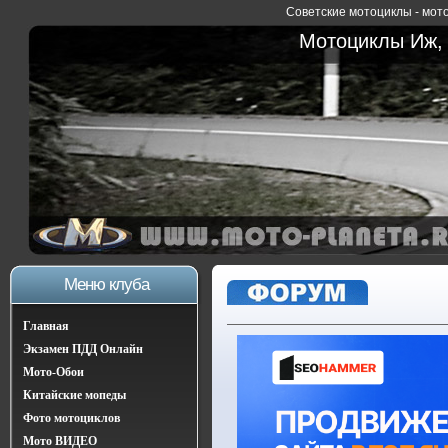
Советские мотоциклы - мото
Мотоциклы Иж, 
Меню клуба
Главная
Экзамен ПДД Онлайн
Мото-Обои
Китайские мопеды
Фото мотоциклов
Мото ВИДЕО