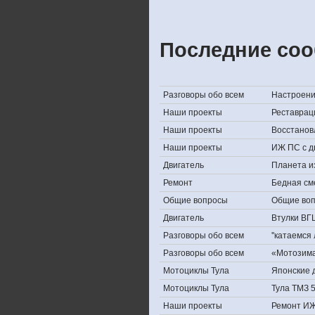
Последние соо
Разговоры обо всем
Настроение,
Наши проекты
Реставрац
Наши проекты
Восстанов
Наши проекты
ИЖ ПС с д
Двигатель
Планета и
Ремонт
Бедная см
Общие вопросы
Общие во
Двигатель
Втулки ВГ
Разговоры обо всем
''катаемся
Разговоры обо всем
«Мотозима-
Мотоциклы Тула
Японские д
Мотоциклы Тула
Тула ТМЗ 
Наши проекты
Ремонт ИЖ