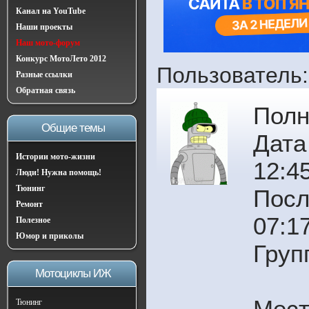
Канал на YouTube
Наши проекты
Наш мото-форум
Конкурс МотоЛето 2012
Пользователь:
Разные ссылки
Обратная связь
Полн
Общие темы
Дата
Истории мото-жизни
12:4
Люди! Нужна помощь!
Тюнинг
Посл
Ремонт
07:1
Полезное
Юмор и приколы
Груп
Мотоциклы ИЖ
Мест
Тюнинг