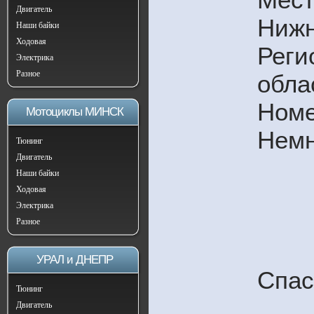
Двигатель
Нижн
Наши байки
Ходовая
Реги
Электрика
Разное
обла
Номе
Мотоциклы МИНСК
Немн
Тюнинг
Двигатель
Наши байки
Ходовая
Электрика
Разное
УРАЛ и ДНЕПР
Спас
Тюнинг
Двигатель