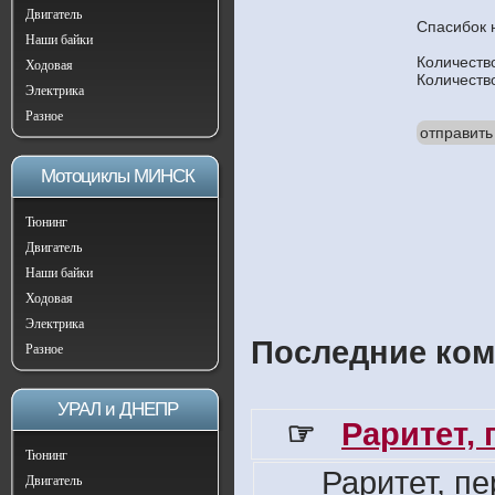
Двигатель
Спасибок 
Наши байки
Количеств
Ходовая
Количеств
Электрика
Разное
отправить
Мотоциклы МИНСК
Тюнинг
Двигатель
Наши байки
Ходовая
Электрика
Последние ком
Разное
УРАЛ и ДНЕПР
☞
Раритет,
Тюнинг
Раритет, п
Двигатель