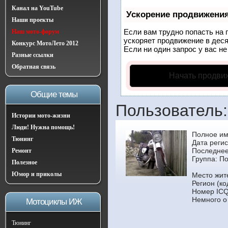
Канал на YouTube
Ускорение продвижени
Наши проекты
Если вам трудно попасть на 
Наш мото-форум
ускоряет продвижение в деся
Конкурс МотоЛето 2012
Если ни один запрос у вас не
Разные ссылки
Обратная связь
Начать продви
Общие темы
Пользователь: 
Истории мото-жизни
Люди! Нужна помощь!
Полное им
Тюнинг
Дата регис
Последнее
Ремонт
Группа:
По
Полезное
Юмор и приколы
Место жите
Регион (ко
Номер ICQ
Немного о
Мотоциклы ИЖ
Тюнинг