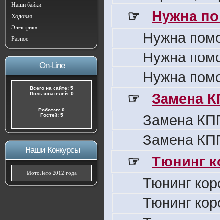
Наши байки
☞
Нужна по
Ходовая
Электрика
Нужна пом
Разное
Нужна пом
On-Line
Нужна пом
Всего на сайте: 5
☞
Замена К
Пользователей: 0
Роботов: 0
Замена КПП
Гостей: 5
Замена КПП
Наши Конкурсы
☞
Тюнинг к
МотоЛето 2012 года
Тюнинг кор
Тюнинг кор