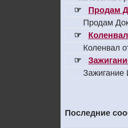
☞
Продам Д
Продам Док
☞
Коленвал
Коленвал о
☞
Зажигани
Зажигание 
Последние соо