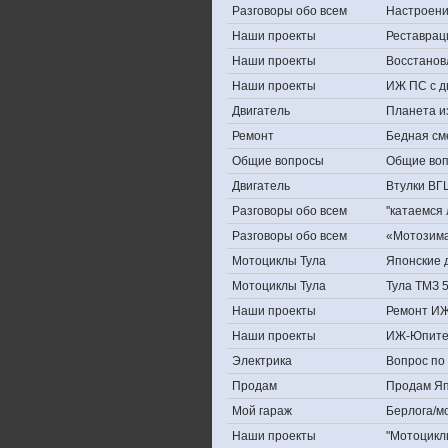
Разговоры обо всем
Настроение,
Наши проекты
Реставрац
Наши проекты
Восстанов
Наши проекты
ИЖ ПС с д
Двигатель
Планета и
Ремонт
Бедная см
Общие вопросы
Общие во
Двигатель
Втулки ВГ
Разговоры обо всем
''катаемся
Разговоры обо всем
«Мотозима-
Мотоциклы Тула
Японские д
Мотоциклы Тула
Тула ТМЗ 
Наши проекты
Ремонт ИЖ
Наши проекты
ИЖ-Юпите
Электрика
Вопрос по 
Продам
Продам Япо
Мой гараж
Берлога/мо
Наши проекты
"Мотоцикл