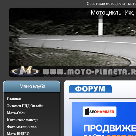
Советские мотоциклы - мото
Мотоциклы Иж, 
Меню клуба
Главная
Экзамен ПДД Онлайн
Мото-Обои
Китайские мопеды
Фото мотоциклов
Мото ВИДЕО