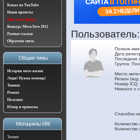
Канал на YouTube
Наши проекты
Наш мото-форум
Конкурс МотоЛето 2012
Пользователь:
Разные ссылки
Обратная связь
Полное имя
Дата регист
Общие темы
Последнее п
Группа:
Пос
Истории мото-жизни
Место жител
Люди! Нужна помощь!
Регион (код 
Номер ICQ:
Тюнинг
Немного о с
Ремонт
Полезное
Юмор и приколы
Спасибок н
Мотоциклы ИЖ
Количество
Количество
Тюнинг