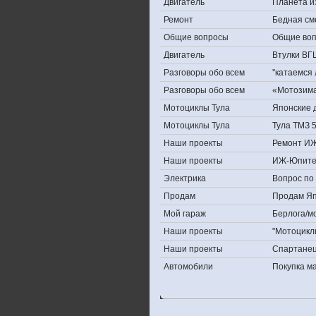
Двигатель
Планета и
Ремонт
Бедная см
Общие вопросы
Общие во
Двигатель
Втулки ВГ
Разговоры обо всем
''катаемся
Разговоры обо всем
«Мотозима-
Мотоциклы Тула
Японские д
Мотоциклы Тула
Тула ТМЗ 
Наши проекты
Ремонт ИЖ
Наши проекты
ИЖ-Юпите
Электрика
Вопрос по 
Продам
Продам Япо
Мой гараж
Берлога/мо
Наши проекты
"Мотоцикл
Наши проекты
Спартане
Автомобили
Покупка 