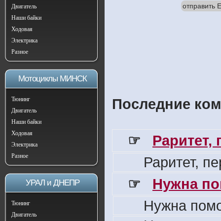
отправить E
Двигатель
Наши байки
Ходовая
Электрика
Разное
Мотоциклы МИНСК
Тюнинг
Последние ком
Двигатель
Наши байки
Ходовая
☞
Раритет,
Электрика
Разное
Раритет, п
☞
Нужна по
УРАЛ и ДНЕПР
Нужна пом
Тюнинг
Двигатель