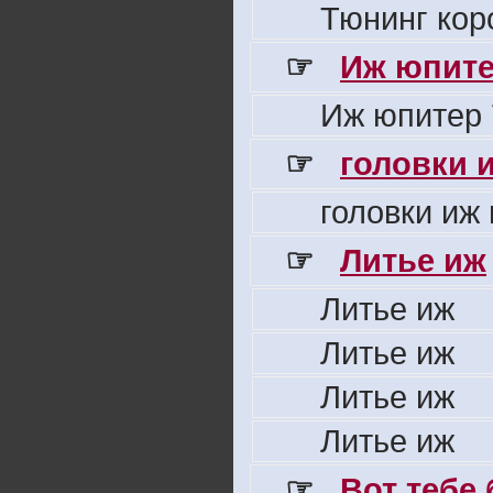
Тюнинг кор
☞
Иж юпите
Иж юпитер 
☞
головки 
головки иж
☞
Литье иж
Литье иж
Литье иж
Литье иж
Литье иж
☞
Вот тебе