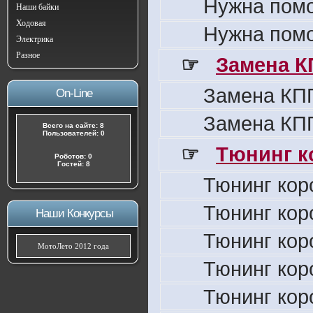
Нужна пом
Наши байки
Ходовая
Нужна пом
Электрика
Разное
☞
Замена К
Замена КПП
On-Line
Замена КПП
Всего на сайте: 8
Пользователей: 0
☞
Тюнинг к
Роботов: 0
Гостей: 8
Тюнинг кор
Тюнинг кор
Наши Конкурсы
Тюнинг кор
МотоЛето 2012 года
Тюнинг кор
Тюнинг кор