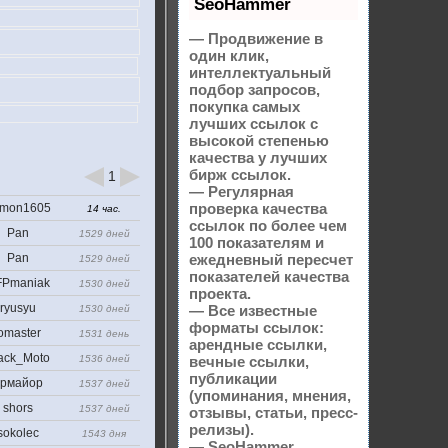
SeoHammer
— Продвижение в
один клик,
интеллектуальный
подбор запросов,
покупка самых
лучших ссылок с
высокой степенью
качества у лучших
бирж ссылок.
1
— Регулярная
проверка качества
mon1605
14 час.
ссылок по более чем
Pan
1529 дней
100 показателям и
Pan
ежедневный пересчет
1529 дней
показателей качества
Pmaniak
1530 дней
проекта.
ryusyu
— Все известные
1530 дней
форматы ссылок:
omaster
1531 день
арендные ссылки,
ack_Moto
1536 дней
вечные ссылки,
публикации
рмайор
1537 дней
(упоминания, мнения,
shors
1537 дней
отзывы, статьи, пресс-
релизы).
sokolec
1543 дня
— SeoHammer