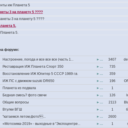
нты иж Планета 5
неты 3 на планету 5 ????
анеты 3 на планету 5 ????
ланета 5.
Планета 5.
на форуме:
Настроение, погода и все все все (часть 1...
►…
3407
de
Реставрация ИЖ Планета Спорт 350
►…
735
Восстановление ИЖ Юпитер 5 СССР 1989 г.в.
►…
359
ИЖ ПС с движком suzuki DR650
►…
196
OF
Планета из подвала
►…
1
Бедная смесь? фото свечи
►…
126
l
Общие вопросы
►…
2113
Bl
Втулки ВГШ
►…
1
б
''катаемся летом,фото'...
►…
2600
«Мотозима-2019» - выходные в “Экспоцентре...
►…
1