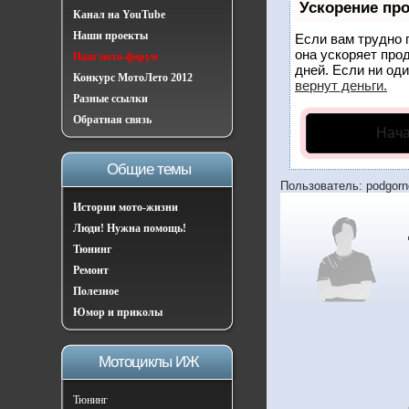
Ускорение пр
Канал на YouTube
Наши проекты
Если вам трудно 
она ускоряет про
Наш мото-форум
дней. Если ни оди
Конкурс МотоЛето 2012
вернут деньги.
Разные ссылки
Обратная связь
Нача
Общие темы
Пользователь: podgorn
Истории мото-жизни
Люди! Нужна помощь!
Тюнинг
Ремонт
Полезное
Юмор и приколы
Мотоциклы ИЖ
Тюнинг