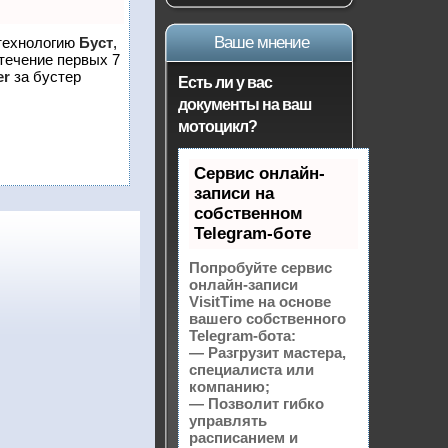
Ваше мнение
 технологию
Буст
,
 течение первых 7
er
за бустер
Есть ли у вас
документы на ваш
мотоцикл?
Сервис онлайн-
записи на
собственном
Telegram-боте
Попробуйте сервис
онлайн-записи
VisitTime на основе
вашего собственного
Telegram-бота:
— Разгрузит мастера,
специалиста или
компанию;
— Позволит гибко
управлять
расписанием и