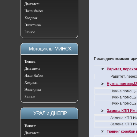
Двигатель
Наши байки
Ходовая
Электрика
Разное
Мотоциклы МИНСК
Последние комментарии
Тюнинг
Двигатель
☞
Раритет, перех
Наши байки
Раритет, пере
Ходовая
☞
Нужна помощь!З
Электрика
Нужна помощь!
Разное
Нужна помощь!
Нужна помощь!
☞
Замена КПП Иж 
УРАЛ и ДНЕПР
Замена КПП Иж
Замена КПП Иж
Тюнинг
☞
Тюнинг коробки 
Двигатель