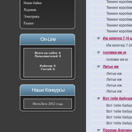
Тюнинг коробки
Наши байки
Тюнинг коробки
Ходовая
Тюнинг коробки
Электрика
Тюнинг коробки
Разное
Тюнинг коробки
Тюнинг коробки
☞
Иж юпитер 7 (4 
On-Line
Иж юпитер 7 (
☞
головки иж ю
Всего на сайте: 6
Пользователей: 0
головки иж ю
Роботов: 0
☞
Литье иж
Гостей: 6
Литье иж
Литье иж
Литье иж
Наши Конкурсы
Литье иж
☞
Вот тебе бабушка
МотоЛето 2012 года
Вот тебе бабуш
Вот тебе бабуш
Вот тебе бабуш
Вот тебе бабуш
☞
Продам Докумен