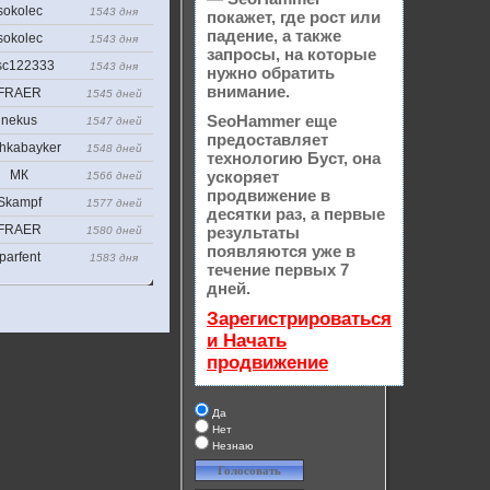
sokolec
1543 дня
покажет, где рост или
падение, а также
sokolec
1543 дня
запросы, на которые
sc122333
1543 дня
нужно обратить
внимание.
FRAER
1545 дней
SeoHammer еще
nekus
1547 дней
предоставляет
hkabayker
1548 дней
технологию
Буст
, она
МК
ускоряет
1566 дней
продвижение в
Skampf
1577 дней
десятки раз, а первые
FRAER
результаты
1580 дней
появляются уже в
parfent
1583 дня
течение первых 7
дней.
Зарегистрироваться
и Начать
продвижение
Да
Нет
Незнаю