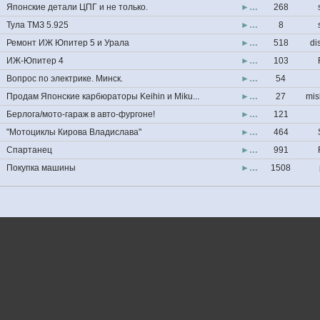
Японские детали ЦПГ и не только.
►…
268
Тула ТМЗ 5.925
►…
8
Ремонт ИЖ Юпитер 5 и Урала
►…
518
di
ИЖ-Юпитер 4
►…
103
Вопрос по электрике. Минск.
►…
54
Продам Японские карбюраторы Keihin и Miku...
►…
27
mis
Берлога/мото-гараж в авто-фургоне!
►…
121
"Мотоциклы Кирова Владислава"
►…
464
Спартанец
►…
991
Покупка машины
►…
1508