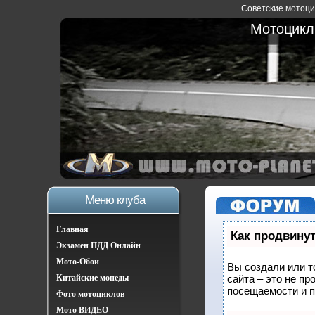
Советские мотоцик
Мотоциклы
Меню клуба
Главная
Как продвинут
Экзамен ПДД Онлайн
Мото-Обои
Вы создали или т
Китайские мопеды
сайта – это не п
посещаемости и п
Фото мотоциклов
Мото ВИДЕО