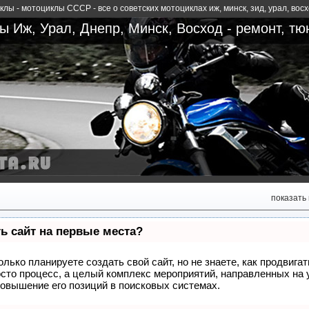
лы - мотоциклы СССР - все о советских мотоциклах иж, минск, зид, урал, вос
 Иж, Урал, Днепр, Минск, Восход - ремонт, тю
показать
ь сайт на первые места?
олько планируете создать свой сайт, но не знаете, как продвиг
росто процесс, а целый комплекс мероприятий, направленных на 
овышение его позиций в поисковых системах.