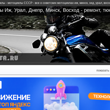
лы - мотоциклы СССР - все о советских мотоциклах иж, минск, зид, урал, вос
 Иж, Урал, Днепр, Минск, Восход - ремонт, тю
показать