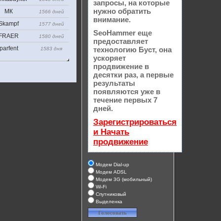
запросы, на которые
нужно обратить
МК
1566 дней
внимание.
Skampf
1577 дней
SeoHammer еще
FRAER
1580 дней
предоставляет
parfent
технологию
Буст
, она
1583 дня
ускоряет
продвижение в
десятки раз, а первые
результаты
появляются уже в
течение первых 7
дней.
Зарегистрироваться
и Начать
продвижение
Модем Dial-up
Модем ADSL
Модем 3G (мобильный)
Wi-Fi
Спутниковый
Выделенка