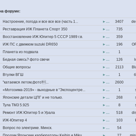
на форуме:
Настроение, погода и все все все (часть 1...
►…
3407
de
Реставрация ИЖ Планета Спорт 350
►…
735
Восстановление ИЖ Юпитер 5 СССР 1989 г.в.
►…
359
ИЖ ПС с движком suzuki DR650
►…
196
OF
Планета из подвала
►…
1
Бедная смесь? фото свечи
►…
126
l
Общие вопросы
►…
2113
Bl
Втулки ВГШ
►…
1
б
''катаемся летом,фото'...
►…
2600
«Мотозима-2019» - выходные в “Экспоцентре...
►…
1
Японские детали ЦПГ и не только.
►…
268
Тула ТМЗ 5.925
►…
8
Ремонт ИЖ Юпитер 5 и Урала
►…
518
di
ИЖ-Юпитер 4
►…
103
Вопрос по электрике. Минск.
►…
54
Продам Японские карбюраторы Keihin и Miku...
►…
27
mis