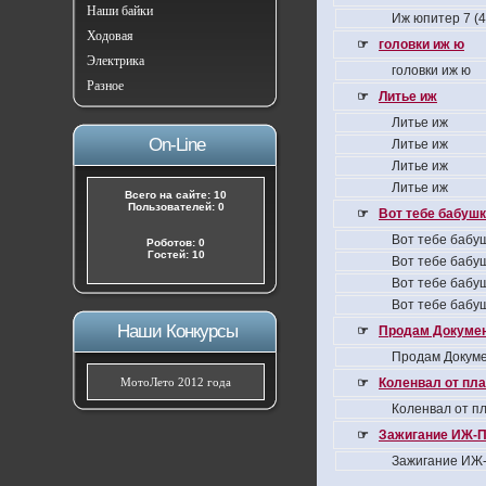
Наши байки
Иж юпитер 7 (
Ходовая
☞
головки иж ю
Электрика
головки иж ю
Разное
☞
Литье иж
Литье иж
On-Line
Литье иж
Литье иж
Литье иж
Всего на сайте: 10
Пользователей: 0
☞
Вот тебе бабушка
Вот тебе бабуш
Роботов: 0
Гостей: 10
Вот тебе бабуш
Вот тебе бабуш
Вот тебе бабуш
Наши Конкурсы
☞
Продам Докумен
Продам Докуме
МотоЛето 2012 года
☞
Коленвал от пла
Коленвал от пл
☞
Зажигание ИЖ-П
Зажигание ИЖ-