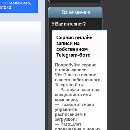
Ваше мнение
У Вас интернет?
Сервис онлайн-
записи на
собственном
Telegram-боте
Попробуйте сервис
онлайн-записи
VisitTime на основе
вашего собственного
Telegram-бота:
— Разгрузит мастера,
специалиста или
компанию;
— Позволит гибко
управлять
расписанием и
загрузкой;
— Разошлет
оповещения о новых