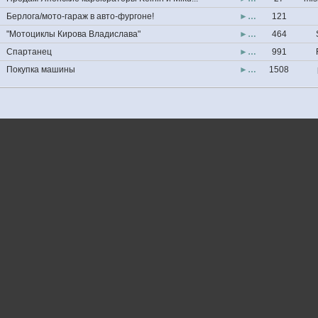
Берлога/мото-гараж в авто-фургоне!
►…
121
"Мотоциклы Кирова Владислава"
►…
464
Спартанец
►…
991
Покупка машины
►…
1508