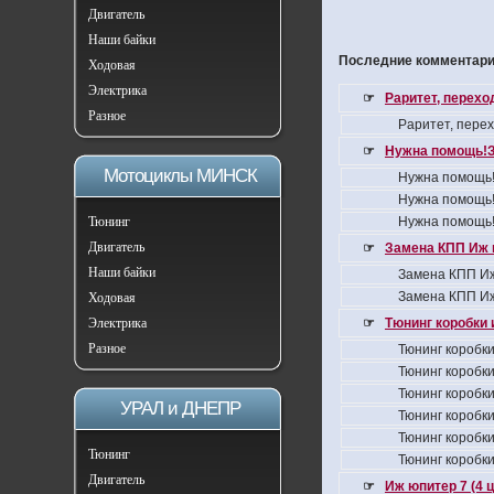
Двигатель
Наши байки
Последние комментарии
Ходовая
Электрика
☞
Раритет, перех
Разное
Раритет, пере
☞
Нужна помощь!З
Мотоциклы МИНСК
Нужна помощь!
Нужна помощь!
Тюнинг
Нужна помощь!
Двигатель
☞
Замена КПП Иж 
Наши байки
Замена КПП Иж
Замена КПП Иж
Ходовая
Электрика
☞
Тюнинг коробки 
Разное
Тюнинг коробки
Тюнинг коробки
Тюнинг коробки
УРАЛ и ДНЕПР
Тюнинг коробки
Тюнинг коробки
Тюнинг
Тюнинг коробки
Двигатель
☞
Иж юпитер 7 (4 