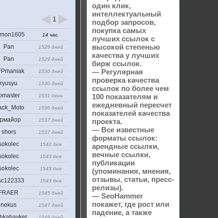
один клик,
интеллектуальный
1
подбор запросов,
покупка самых
mon1605
14 час.
лучших ссылок с
высокой степенью
Pan
1529 дней
качества у лучших
Pan
1529 дней
бирж ссылок.
Pmaniak
— Регулярная
1530 дней
проверка качества
ryusyu
1530 дней
ссылок по более чем
omaster
100 показателям и
1531 день
ежедневный пересчет
ack_Moto
1536 дней
показателей качества
рмайор
1537 дней
проекта.
— Все известные
shors
1537 дней
форматы ссылок:
sokolec
1542 дня
арендные ссылки,
вечные ссылки,
sokolec
1543 дня
публикации
sokolec
1543 дня
(упоминания, мнения,
отзывы, статьи, пресс-
sc122333
1543 дня
релизы).
FRAER
1545 дней
— SeoHammer
покажет, где рост или
nekus
1547 дней
падение, а также
hkabayker
1548 дней