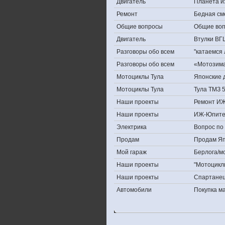
Двигатель
Планета и
Ремонт
Бедная см
Общие вопросы
Общие во
Двигатель
Втулки ВГ
Разговоры обо всем
''катаемся
Разговоры обо всем
«Мотозима-
Мотоциклы Тула
Японские д
Мотоциклы Тула
Тула ТМЗ 
Наши проекты
Ремонт ИЖ
Наши проекты
ИЖ-Юпите
Электрика
Вопрос по 
Продам
Продам Япо
Мой гараж
Берлога/мо
Наши проекты
"Мотоцикл
Наши проекты
Спартане
Автомобили
Покупка 