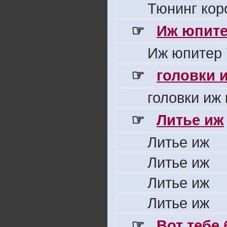
Тюнинг кор
☞
Иж юпите
Иж юпитер 
☞
головки 
головки иж
☞
Литье иж
Литье иж
Литье иж
Литье иж
Литье иж
☞
Вот тебе