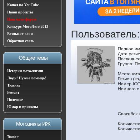
Канал на YouTube
Наши проекты
Наш мото-форум
Конкурс МотоЛето 2012
Пользователь: t
Разные ссылки
Обратная связь
Полное им
Дата регис
Общие темы
Последнее
Группа:
По
Истории мото-жизни
Место жит
Люди! Нужна помощь!
Регион (ко
Номер ICQ
Тюнинг
Немного о
Ремонт
Полезное
Юмор и приколы
Спасибок 
Мотоциклы ИЖ
Количеств
Количеств
Тюнинг