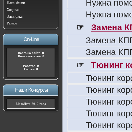
Нужна пом
Наши байки
Ходовая
Нужна пом
Электрика
Разное
☞
Замена К
Замена КПП
On-Line
Замена КПП
Всего на сайте: 8
Пользователей: 0
☞
Тюнинг к
Роботов: 0
Гостей: 8
Тюнинг кор
Тюнинг кор
Наши Конкурсы
Тюнинг кор
МотоЛето 2012 года
Тюнинг кор
Тюнинг кор