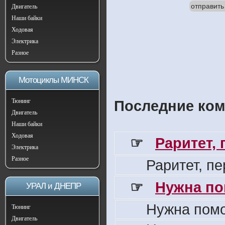
отправить
Двигатель
Наши байки
Ходовая
Электрика
Разное
Мотоциклы МИНСК
Тюнинг
Последние ком
Двигатель
Наши байки
Ходовая
☞
Раритет,
Электрика
Разное
Раритет, п
☞
Нужна по
УРАЛ и ДНЕПР
Нужна пом
Тюнинг
Двигатель