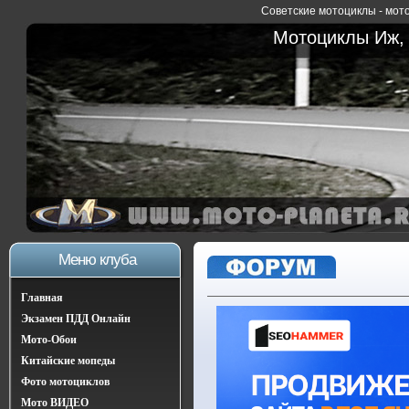
Советские мотоциклы - мото
Мотоциклы Иж, 
Меню клуба
Главная
Экзамен ПДД Онлайн
Мото-Обои
Китайские мопеды
Фото мотоциклов
Мото ВИДЕО