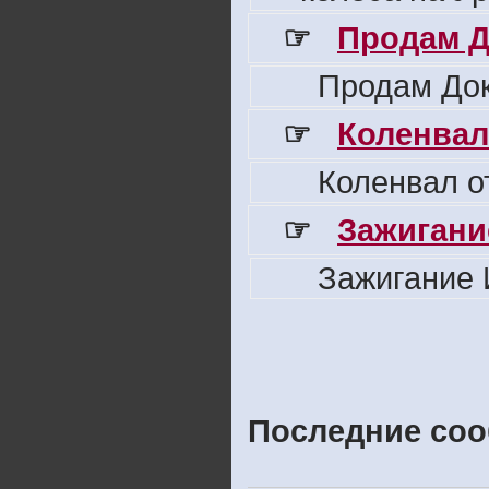
☞
Продам Д
Продам Док
☞
Коленвал
Коленвал о
☞
Зажигани
Зажигание 
Последние соо