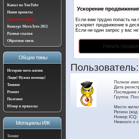
Канал на YouTube
Ускорение продвижени
Наши проекты
Если вам трудно попасть на 
Наш мото-форум
ускоряет продвижение в деся
Конкурс МотоЛето 2012
Если ни один запрос у вас не
Разные ссылки
Обратная связь
Начать продви
Общие темы
Пользователь:
Истории мото-жизни
Люди! Нужна помощь!
Полное имя
Тюнинг
Дата регист
Последнее 
Ремонт
Группа:
Пос
Полезное
Юмор и приколы
Место жител
Регион (код
Номер ICQ:
Немного о с
Мотоциклы ИЖ
Тюнинг