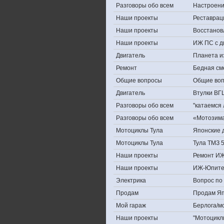
Разговоры обо всем
Настроение,
Наши проекты
Реставрац
Наши проекты
Восстанов
Наши проекты
ИЖ ПС с д
Двигатель
Планета и
Ремонт
Бедная см
Общие вопросы
Общие во
Двигатель
Втулки ВГ
Разговоры обо всем
''катаемся
Разговоры обо всем
«Мотозима-
Мотоциклы Тула
Японские д
Мотоциклы Тула
Тула ТМЗ 
Наши проекты
Ремонт ИЖ
Наши проекты
ИЖ-Юпите
Электрика
Вопрос по 
Продам
Продам Япо
Мой гараж
Берлога/мо
Наши проекты
"Мотоцикл