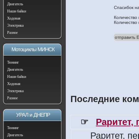
Двигатель
Спасибок н
Наши байки
Количество
Ходовая
Количество
Электрика
Разное
отправить E
Мотоциклы МИНСК
Тюнинг
Двигатель
Наши байки
Ходовая
Электрика
Последние ком
Разное
УРАЛ и ДНЕПР
☞
Раритет,
Тюнинг
Раритет, п
Двигатель