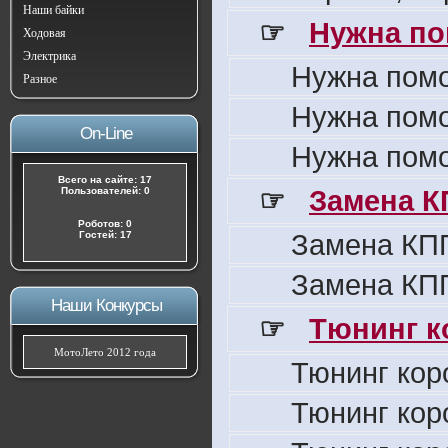
Наши байки
☞
Нужна по
Ходовая
Электрика
Нужна пом
Разное
Нужна пом
On-Line
Нужна пом
Всего на сайте: 17
☞
Замена К
Пользователей: 0
Роботов: 0
Замена КПП
Гостей: 17
Замена КПП
Наши Конкурсы
☞
Тюнинг к
МотоЛето 2012 года
Тюнинг кор
Тюнинг кор