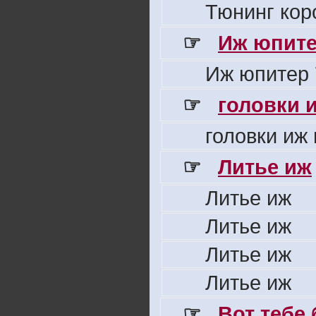
Тюнинг кор
☞
Иж юпите
Иж юпитер 
☞
головки 
головки иж
☞
Литье иж
Литье иж
Литье иж
Литье иж
Литье иж
☞
Вот тебе