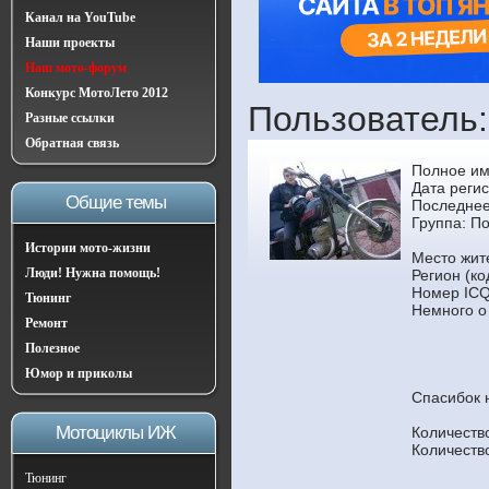
Канал на YouTube
Наши проекты
Наш мото-форум
Конкурс МотоЛето 2012
Пользователь:
Разные ссылки
Обратная связь
Полное им
Дата регис
Общие темы
Последнее
Группа:
По
Истории мото-жизни
Место жите
Люди! Нужна помощь!
Регион (ко
Номер ICQ
Тюнинг
Немного о
Ремонт
Полезное
Юмор и приколы
Спасибок 
Мотоциклы ИЖ
Количеств
Количеств
Тюнинг