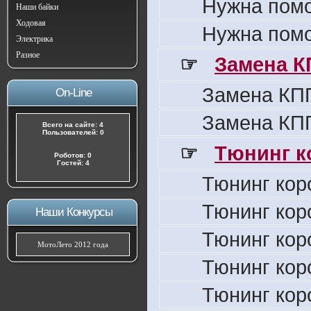
Нужна пом
Наши байки
Ходовая
Нужна пом
Электрика
Разное
☞
Замена К
Замена КПП
On-Line
Замена КПП
Всего на сайте: 4
Пользователей: 0
☞
Тюнинг к
Роботов: 0
Гостей: 4
Тюнинг кор
Тюнинг кор
Наши Конкурсы
Тюнинг кор
МотоЛето 2012 года
Тюнинг кор
Тюнинг кор