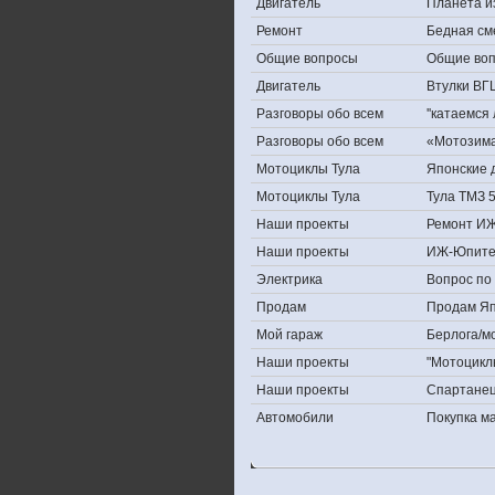
Двигатель
Планета и
Ремонт
Бедная см
Общие вопросы
Общие во
Двигатель
Втулки ВГ
Разговоры обо всем
''катаемся
Разговоры обо всем
«Мотозима-
Мотоциклы Тула
Японские д
Мотоциклы Тула
Тула ТМЗ 
Наши проекты
Ремонт ИЖ
Наши проекты
ИЖ-Юпите
Электрика
Вопрос по 
Продам
Продам Япо
Мой гараж
Берлога/мо
Наши проекты
"Мотоцикл
Наши проекты
Спартане
Автомобили
Покупка 