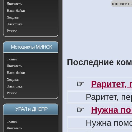
отправить
Двигатель
Наши байки
Ходовая
Электрика
Разное
Мотоциклы МИНСК
Тюнинг
Последние ком
Двигатель
Наши байки
Ходовая
☞
Раритет,
Электрика
Разное
Раритет, п
☞
Нужна по
УРАЛ и ДНЕПР
Нужна пом
Тюнинг
Двигатель