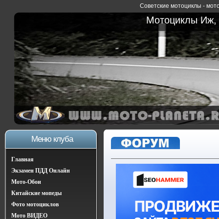
Советские мотоциклы - мото
Мотоциклы Иж, 
Меню клуба
Главная
Экзамен ПДД Онлайн
Мото-Обои
Китайские мопеды
Фото мотоциклов
Мото ВИДЕО