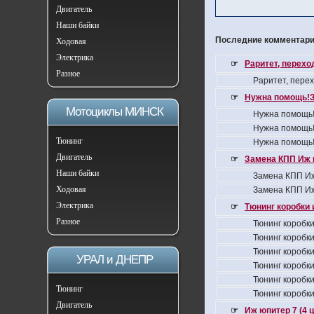
Двигатель
Наши байки
Последние комментарии
Ходовая
Электрика
☞
Раритет, перех
Разное
Раритет, пере
☞
Нужна помощь!З
Мотоциклы МИНСК
Нужна помощь!
Нужна помощь!
Тюнинг
Нужна помощь!
Двигатель
☞
Замена КПП Иж 
Наши байки
Замена КПП Иж
Ходовая
Замена КПП Иж
Электрика
☞
Тюнинг коробки 
Разное
Тюнинг коробки
Тюнинг коробки
Тюнинг коробки
УРАЛ и ДНЕПР
Тюнинг коробки
Тюнинг коробки
Тюнинг
Тюнинг коробки
Двигатель
☞
Иж юпитер 7 (4 