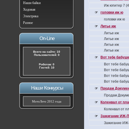
Наши байки
Иж юпитер 7 (
Ходовая
☞
головки иж ю
Электрика
головки иж ю
Разное
☞
Литье иж
Литье иж
On-Line
Литье иж
Литье иж
Литье иж
Всего на сайте: 10
Пользователей: 0
☞
Вот тебе бабушка
Вот тебе бабуш
Роботов: 0
Гостей: 10
Вот тебе бабуш
Вот тебе бабуш
Вот тебе бабуш
Наши Конкурсы
☞
Продам Докумен
Продам Докуме
МотоЛето 2012 года
☞
Коленвал от пла
Коленвал от пл
☞
Зажигание ИЖ-П
Зажигание ИЖ-