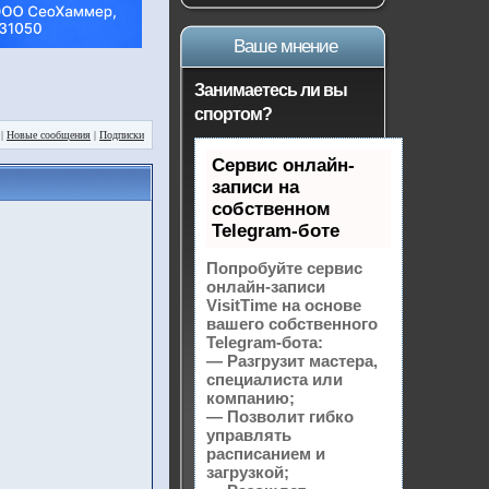
Ваше мнение
Занимаетесь ли вы
спортом?
|
Новые сообщения
|
Подписки
Сервис онлайн-
записи на
собственном
Telegram-боте
Попробуйте сервис
онлайн-записи
VisitTime на основе
вашего собственного
Telegram-бота:
— Разгрузит мастера,
специалиста или
компанию;
— Позволит гибко
управлять
расписанием и
загрузкой;