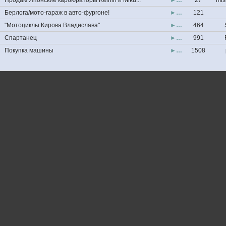
Продам Японские карбюраторы Keihin и Miku...
►…
27
mis
Берлога/мото-гараж в авто-фургоне!
►…
121
"Мотоциклы Кирова Владислава"
►…
464
Спартанец
►…
991
Покупка машины
►…
1508