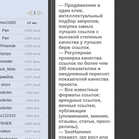
— Продвижение в
один клик,
1
интеллектуальный
подбор запросов,
mon1605
13 час.
покупка самых
Pan
1529 дней
лучших ссылок с
высокой степенью
Pan
1529 дней
качества у лучших
Pmaniak
1530 дней
бирж ссылок.
— Регулярная
ryusyu
1530 дней
проверка качества
omaster
1531 день
ссылок по более чем
100 показателям и
ack_Moto
1536 дней
ежедневный пересчет
рмайор
1537 дней
показателей качества
проекта.
shors
1537 дней
— Все известные
sokolec
1542 дня
форматы ссылок:
арендные ссылки,
sokolec
1543 дня
вечные ссылки,
sokolec
1543 дня
публикации
(упоминания, мнения,
sc122333
1543 дня
отзывы, статьи, пресс-
FRAER
1545 дней
релизы).
nekus
— SeoHammer
1547 дней
покажет, где рост или