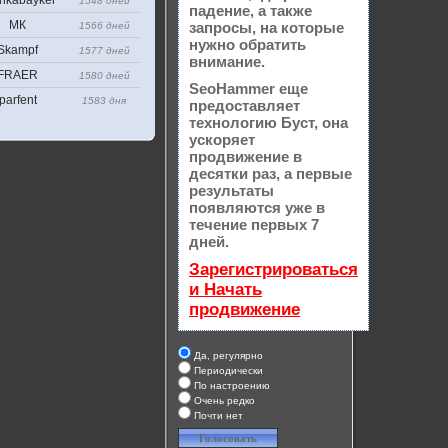
hkabayker
1548 дней
падение, а также
МК
запросы, на которые
1566 дней
нужно обратить
Skampf
1577 дней
внимание.
FRAER
1580 дней
SeoHammer еще
parfent
1583 дня
предоставляет
технологию
Буст
, она
ускоряет
продвижение в
десятки раз, а первые
результаты
появляются уже в
течение первых 7
дней.
Зарегистрироваться
и Начать
продвижение
Да, регулярно
Периодически
По настроению
Очень редко
Почти нет