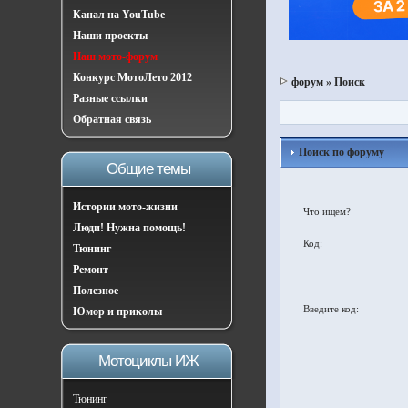
Канал на YouTube
Наши проекты
Наш мото-форум
Конкурс МотоЛето 2012
форум
» Поиск
Разные ссылки
Обратная связь
Поиск по форуму
Общие темы
Истории мото-жизни
Что ищем?
Люди! Нужна помощь!
Код:
Тюнинг
Ремонт
Полезное
Введите код:
Юмор и приколы
Мотоциклы ИЖ
Тюнинг