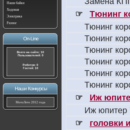
Замена КПП
Наши байки
Ходовая
☞
Тюнинг к
Электрика
Разное
Тюнинг кор
Тюнинг кор
On-Line
Тюнинг кор
Всего на сайте: 10
Пользователей: 0
Тюнинг кор
Роботов: 0
Гостей: 10
Тюнинг кор
Тюнинг кор
Наши Конкурсы
☞
Иж юпите
МотоЛето 2012 года
Иж юпитер 
☞
головки 