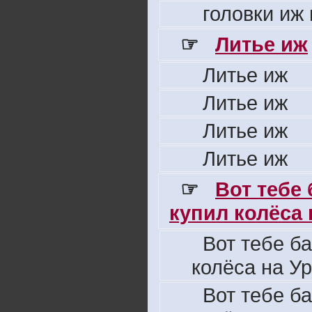
головки иж
☞
Литье иж
Литье иж
Литье иж
Литье иж
Литье иж
☞
Вот тебе
купил колёса н
Вот тебе б
колёса на Ур
Вот тебе б