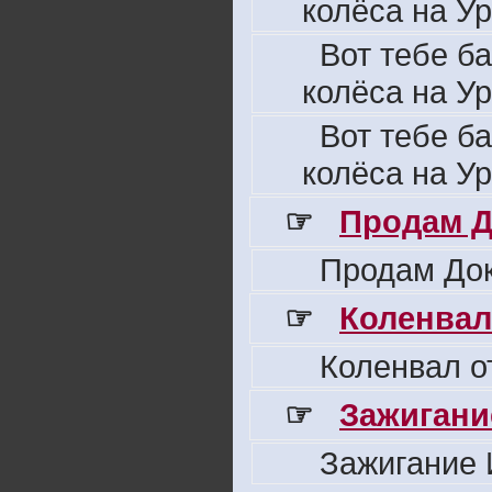
колёса на Ур
Вот тебе б
колёса на Ур
Вот тебе б
колёса на Ур
☞
Продам Д
Продам Док
☞
Коленвал
Коленвал о
☞
Зажигани
Зажигание 