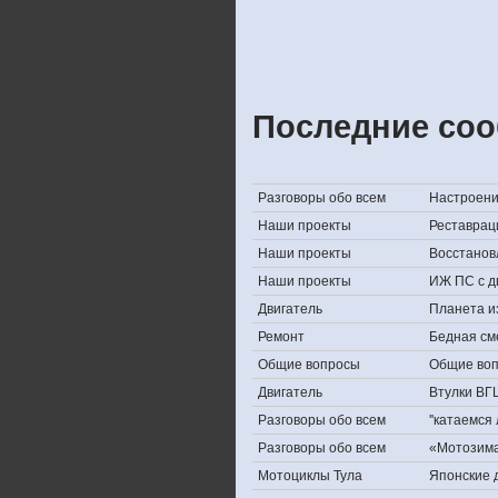
Последние соо
Разговоры обо всем
Настроение,
Наши проекты
Реставрац
Наши проекты
Восстанов
Наши проекты
ИЖ ПС с д
Двигатель
Планета и
Ремонт
Бедная см
Общие вопросы
Общие во
Двигатель
Втулки ВГ
Разговоры обо всем
''катаемся
Разговоры обо всем
«Мотозима-
Мотоциклы Тула
Японские д