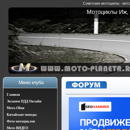
Советские мотоциклы - мото
Мотоциклы Иж, 
Меню клуба
Главная
Экзамен ПДД Онлайн
Мото-Обои
Китайские мопеды
Фото мотоциклов
Мото ВИДЕО