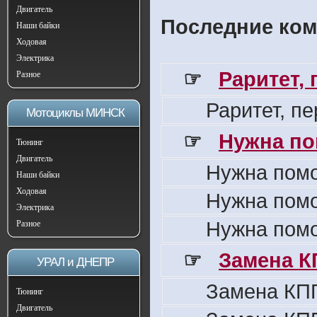
Двигатель
Последние ком
Наши байки
Ходовая
Электрика
☞
Раритет,
Разное
Раритет, п
Мотоциклы МИНСК
☞
Нужна по
Тюнинг
Двигатель
Нужна пом
Наши байки
Ходовая
Нужна пом
Электрика
Нужна пом
Разное
☞
Замена К
УРАЛ и ДНЕПР
Замена КПП
Тюнинг
Двигатель