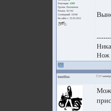
Репутация:
4309
Группа:
Посетители
Регион: 42/142
Вын
Сообщений: 19196
На сайте с: 23.03.2012
------
Ника
Нож 
tema46rus
17 сентября
Можн
прис