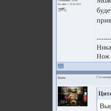
Можн
Сообщений: 19196
На сайте с: 23.03.2012
буде
прив
------
Ника
Нож 
Seregа
19 сентября
Цит
Вы