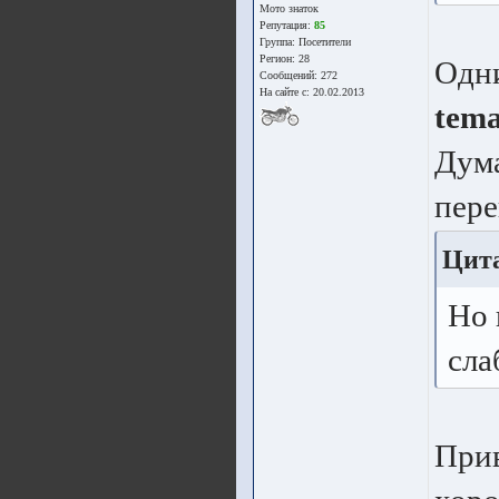
Мото знаток
Репутация:
85
Группа:
Посетители
Регион: 28
Одн
Сообщений: 272
На сайте с: 20.02.2013
tem
Дума
пере
Цит
Но 
сла
Прив