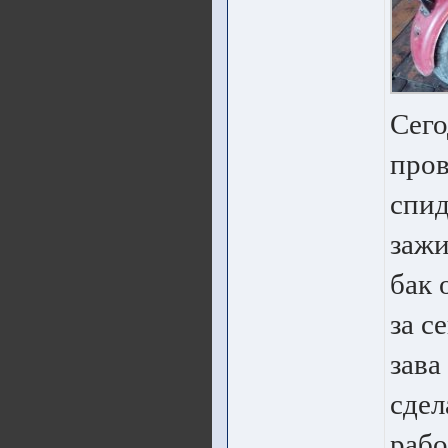
Сего
пров
спид
зажи
бак 
за с
зава
сдел
рабо