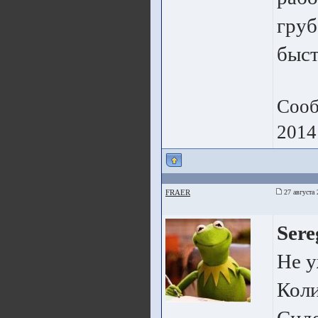
груб
быст
Сооб
2014
FRAER
27 августа 
Sere
Не у
Коли