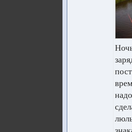
Ночь
заря
пост
врем
надо
сдел
люль
знак