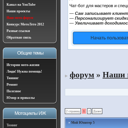
Канал на YouTube
Чат-бот для мастеров и спец
Наши проекты
—
Сам записывает клиент
Наш мото-форум
—
Персонализирует скидки
—
Увеличивает доходимос
Конкурс МотоЛето 2012
Разные ссылки
Обратная связь
Начать пользова
Общие темы
Истории мото-жизни
Люди! Нужна помощь!
форум
»
Наши 
Тюнинг
Ремонт
Полезное
Юмор и приколы
2 страниц
1
2
Далее
Мотоциклы ИЖ
Мой Юпитер 5
Тюнинг