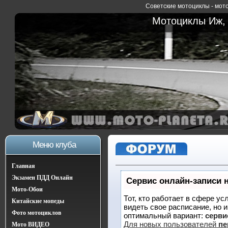
Советские мотоциклы - мото
Мотоциклы Иж, 
Меню клуба
Главная
Экзамен ПДД Онлайн
Сервис онлайн-записи 
Мото-Обои
Тот, кто работает в сфере ус
Китайские мопеды
видеть свое расписание, но 
Фото мотоциклов
оптимальный вариант:
сервис
Для новых пользователей
пе
Мото ВИДЕО