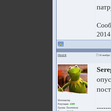
патр
Сооб
2014
FRAER
16 ноября 
Sere
опус
пост
Мотомастер
Репутация:
4309
------
Группа:
Посетители