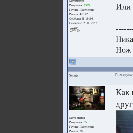
Мотомастер
Или 
Репутация:
4309
Группа:
Посетители
Регион: 42/142
Сообщений: 19196
На сайте с: 23.03.2012
------
Ника
Нож 
Seregа
29 августа 
Как 
друг
Мото знаток
Репутация:
85
Группа:
Посетители
Регион: 28