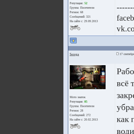
Репутация:
52
------
Группа:
Посетители
Регион: 68
face
Сообщений: 321
На сайте с: 29.09.2013
vk.c
Seregа
17 сентября
Рабо
всё 
закр
Мото знаток
Репутация:
85
убра
Группа:
Посетители
Регион: 28
Сообщений: 272
как 
На сайте с: 20.02.2013
води