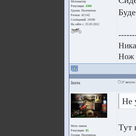
Сиде
Мотомастер
Репутация:
4309
Буде
Группа:
Посетители
Регион: 42/142
Сообщений: 19196
На сайте с: 23.03.2012
------
Ника
Нож 
Seregа
27 августа 
Не 
Тут 
Мото знаток
Репутация:
85
Группа:
Посетители