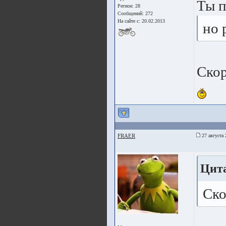
Ты п
Регион: 28
Сообщений: 272
На сайте с: 20.02.2013
но 
Скор
FRAER
27 августа 
Цита
Ско