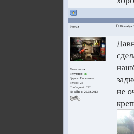
хоро
Seregа
16 ноября 
Давн
сдел
нашё
Мото знаток
Репутация:
85
задн
Группа:
Посетители
Регион: 28
Сообщений: 272
не о
На сайте с: 20.02.2013
креп