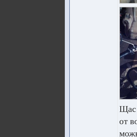
Щас 
от в
можн