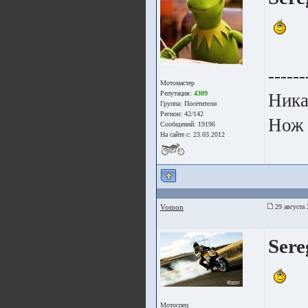
------
Мотомастер
Репутация:
4309
Ника
Группа:
Посетители
Регион: 42/142
Нож 
Сообщений: 19196
На сайте с: 23.03.2012
Vomon
29 августа 
Sere
Мотоспец