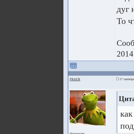
дуг 
То ч
Сооб
2014
FRAER
17 сентября
Цита
как
под
Мотомастер