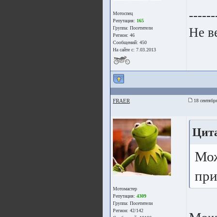
------
Мотоспец
Репутация:
165
Группа:
Посетители
Не в
Регион: 46
Сообщений: 450
На сайте с: 7.03.2013
FRAER
18 сентября
Цита
Мож
при
Мотомастер
Репутация:
4309
Группа:
Посетители
Регион: 42/142