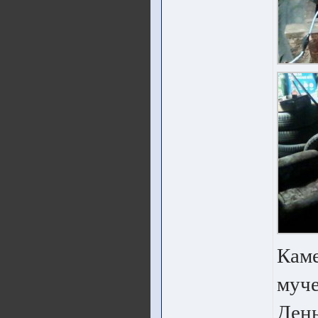
Каме
муче
День