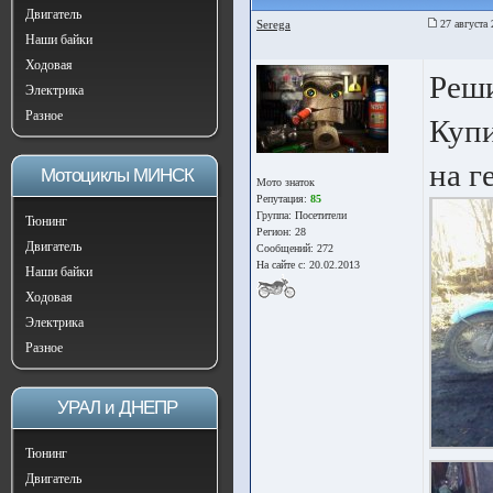
Двигатель
Seregа
27 августа 
Наши байки
Ходовая
Реши
Электрика
Разное
Купи
на г
Мотоциклы МИНСК
Мото знаток
Репутация:
85
Группа:
Посетители
Тюнинг
Регион: 28
Двигатель
Сообщений: 272
На сайте с: 20.02.2013
Наши байки
Ходовая
Электрика
Разное
УРАЛ и ДНЕПР
Тюнинг
Двигатель