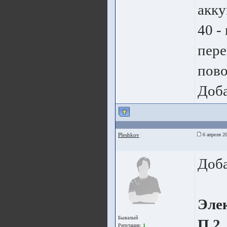
акку
40 -
пере
пов
Доба
Pleshkov
6 апреля 20
Доба
Эле
Бывалый
П 2,
Репутация:
1