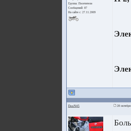
Группа:
Посетители
Сообщений: 87
На сайте с: 27.11.2009
Эле
Эле
DenN45
28 октября
Боль