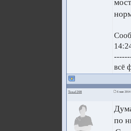
мост
норм
Сооб
14:2
------
всё 
Toxa1208
6 мая 2014
Дума
по н