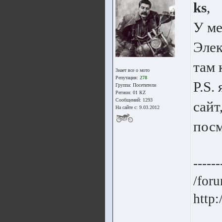
ks
,
У ме
Элек
там 
Знает все о мото
Репутация:
278
P.S.
Группа:
Посетители
Регион: 01 КZ
Сообщений: 1293
сайт
На сайте с: 9.03.2012
посм
------
/for
http