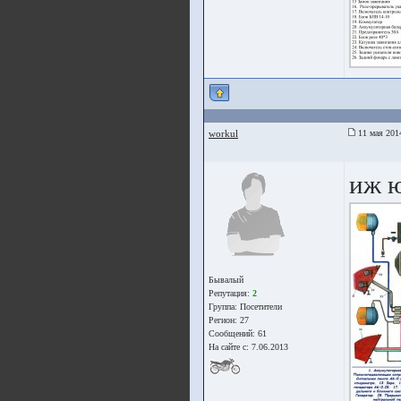
workul
11 мая 201
иж ю
Бывалый
Репутация:
2
Группа:
Посетители
Регион: 27
Сообщений: 61
На сайте с: 7.06.2013