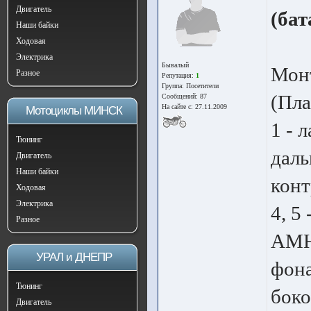
Двигатель
(бат
Наши байки
Ходовая
Электрика
Бывалый
Монт
Разное
Репутация:
1
Группа:
Посетители
(Пла
Сообщений: 87
На сайте с: 27.11.2009
Мотоциклы МИНСК
1 - 
Тюнинг
даль
Двигатель
Наши байки
конт
Ходовая
Электрика
4, 5
Разное
АМН 
УРАЛ и ДНЕПР
фона
Тюнинг
боко
Двигатель