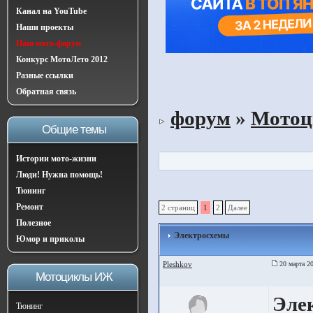
Канал на YouTube
Наши проекты
Наш мото-форум
Конкурс МотоЛето 2012
Разные ссылки
Обратная связь
форум
»
Мото
Общие темы
Истории мото-жизни
Люди! Нужна помощь!
Тюнинг
Ремонт
2 страниц
1
2
Далее
Полезное
Электроcхемы
Юмор и приколы
Pleshkov
20 марта 20
Мотоциклы ИЖ
Эле
Тюнинг