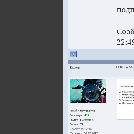
подп
Сооб
22:4
Skampf
16 мая 201
Гений в мотоциклах
Репутация:
489
Группа:
Посетители
Регион: 71
Сообщений: 2487
На сайте с: 30.07.2012