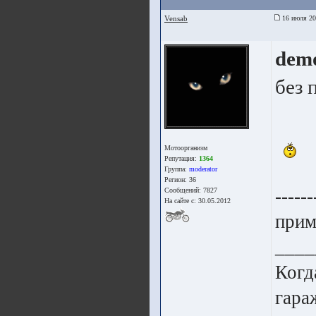
Vensab
16 июля 20
dem
без 
Мотоорганизм
Репутация:
1364
Группа:
moderator
Регион: 36
------
Сообщений: 7827
На сайте с: 30.05.2012
прим
____
Когд
гара