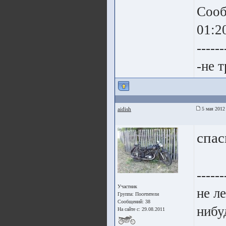
Сооб
01:2
------
-не 
aidish
5 мая 2012
спас
------
Участник
не л
Группа:
Посетители
Сообщений: 38
нибу
На сайте с: 29.08.2011