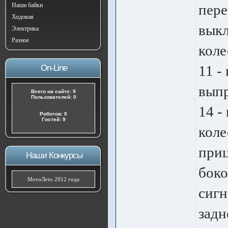
Наши байки
пере
Ходовая
выкл
Электрика
Разное
коле
11 -
On-Line
выпр
Всего на сайте: 9
Пользователей: 0
14 -
Роботов: 0
Гостей: 9
коле
приц
Наши Конкурсы
боко
МотоЛето 2012 года
сигн
задн