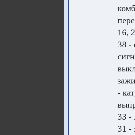
комб
пере
16, 
38 -
сигн
выкл
зажи
- ка
выпр
33 -
31 -