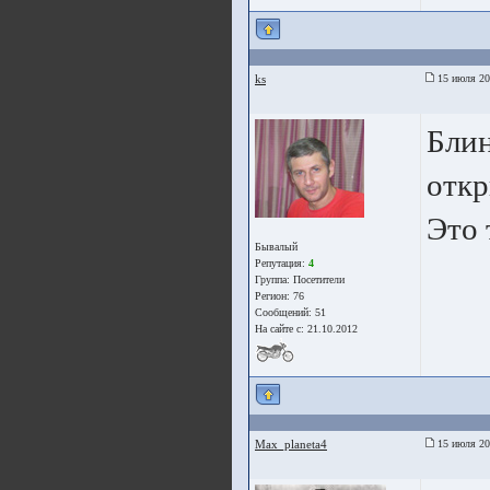
ks
15 июля 20
Блин
откр
Это 
Бывалый
Репутация:
4
Группа:
Посетители
Регион: 76
Сообщений: 51
На сайте с: 21.10.2012
Max_planeta4
15 июля 20