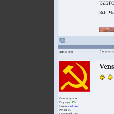
разг
запч
____
demon1605
16 июля 20
Ven
Один из лучших
Репутация:
453
Группа:
moderator
Регион: 56
Сообщений: 3894