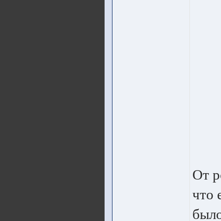
От р
что 
было