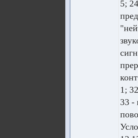
5; 2
пред
"ней
звук
сигн
прер
конт
1; 3
33 -
пово
Усло