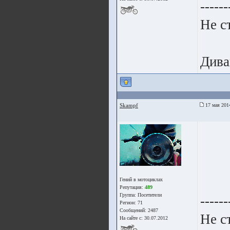
------
Не с
Дива
Skampf
17 мая 201
Гений в мотоциклах
Репутация:
489
Группа:
Посетители
------
Регион: 71
Сообщений: 2487
Не с
На сайте с: 30.07.2012