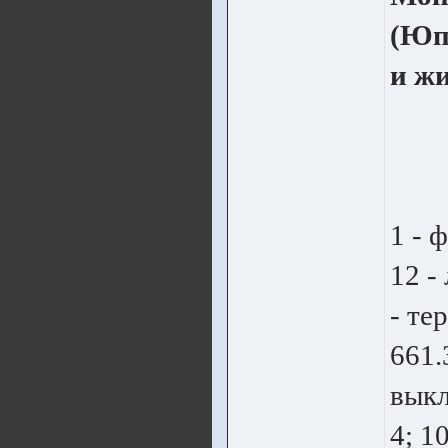
(Юп
и ж
1 - 
12 -
- те
661.
выкл
4; 1