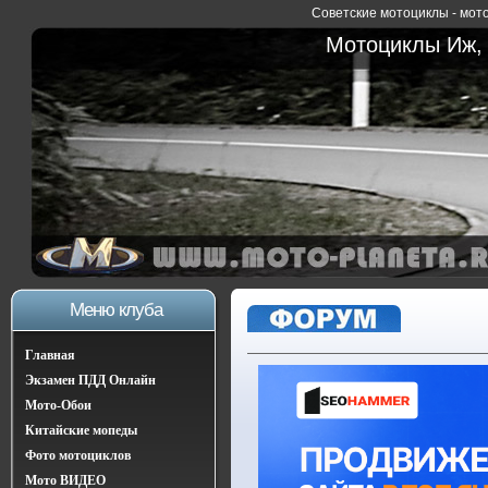
Советские мотоциклы - мото
Мотоциклы Иж, 
Меню клуба
Главная
Экзамен ПДД Онлайн
Мото-Обои
Китайские мопеды
Фото мотоциклов
Мото ВИДЕО