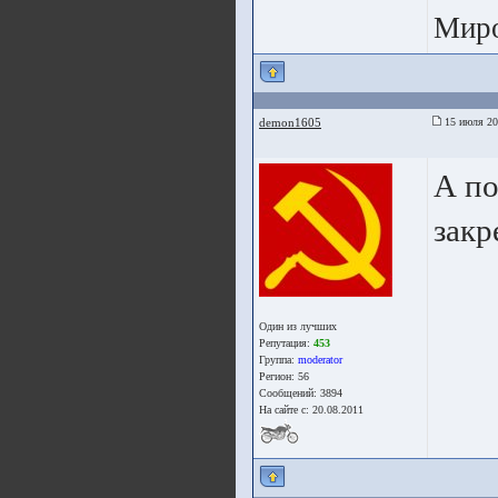
Мир
demon1605
15 июля 20
А по
закр
Один из лучших
Репутация:
453
Группа:
moderator
Регион: 56
Сообщений: 3894
На сайте с: 20.08.2011