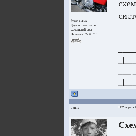
схем
сист
Мото знаток
Группа:
Посетители
Сообщений: 292
На сайте с: 27.08.2010
------
____
_|__
___|
_|__
benny
27 апреля 
Схем