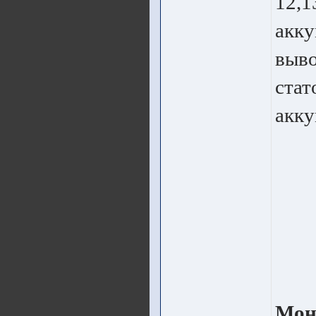
12,1
акку
выво
стат
акку
Мон