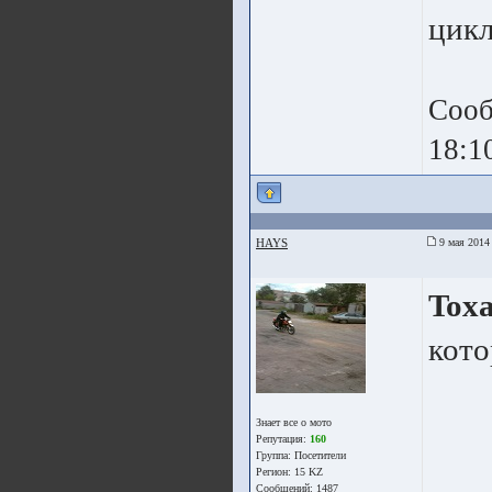
цикл
Сооб
18:1
HAYS
9 мая 2014
Tox
кото
Знает все о мото
Репутация:
160
Группа:
Посетители
Регион: 15 KZ
Сообщений: 1487