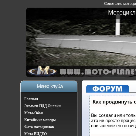
Советские мотоцик
Мотоциклы
Меню клуба
Главная
Как продвинуть 
Экзамен ПДД Онлайн
Мото-Обои
Вы создали или тольк
Китайские мопеды
это не просто проце
повышение его позиц
Фото мотоциклов
Мото ВИДЕО