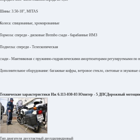
Шины: 3.50-18", MITAS
Колеса: спицованные, хромированные
Тормоза: спереди - дисковые Brembo сзади - барабанные ИМЗ
Подвеска: спереди - Телескопическая
сзади - Маятниковая с пружинно-гидравлическими амортизаторами регулируемыми по н
Дополнительное оборудование: багажные кофры, ветровое стекло, световые и звуковые 
Технические характеристики Иж 6.113-030-03 Юпитер - 5 ДПСДорожный мотоцик
Тип двигателя двухтактный двухцилиндровый