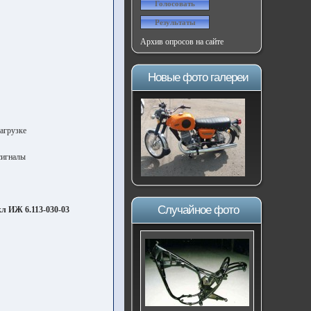
Архив опросов на сайте
Новые фото галереи
агрузке
сигналы
Случайное фото
л ИЖ 6.113-030-03