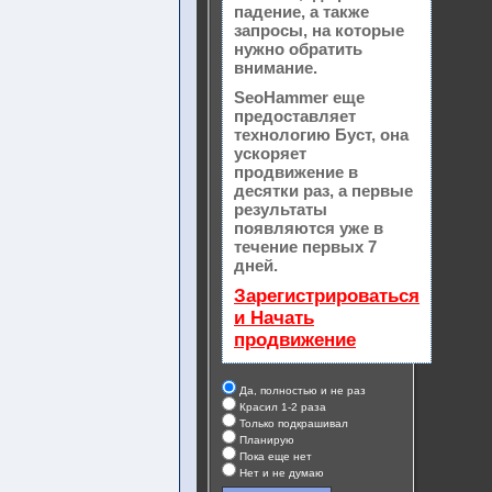
падение, а также
запросы, на которые
нужно обратить
внимание.
SeoHammer еще
предоставляет
технологию
Буст
, она
ускоряет
продвижение в
десятки раз, а первые
результаты
появляются уже в
течение первых 7
дней.
Зарегистрироваться
и Начать
продвижение
Да, полностью и не раз
Красил 1-2 раза
Только подкрашивал
Планирую
Пока еще нет
Нет и не думаю