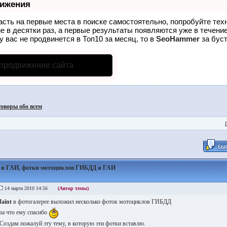
вижения
асть на первые места в поиске самостоятельно, попробуйте те
е в десятки раз, а первые результаты появляются уже в течение
у вас не продвинется в Топ10 за месяц, то в
SeoHammer
за бус
 продвижение сайта
говоры обо всем
и ГАИ, фотки мотоциклов ГИБДД и ГАИ
14 марта 2010 14:56
(Автор темы)
faint
в фотогалерее выложил несколько фоток мотоциклов ГИБДД
за что ему спасибо
Создам пожалуй эту тему, в которую эти фотки вставлю.