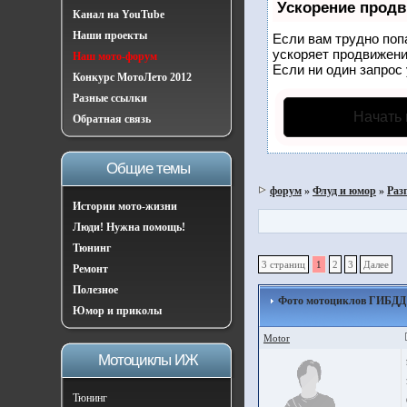
Ускорение прод
Канал на YouTube
Наши проекты
Если вам трудно поп
ускоряет продвижени
Наш мото-форум
Если ни один запрос 
Конкурс МотоЛето 2012
Разные ссылки
Начать
Обратная связь
Общие темы
форум
»
Флуд и юмор
»
Раз
Истории мото-жизни
Люди! Нужна помощь!
Тюнинг
3 страниц
1
2
3
Далее
Ремонт
Полезное
Фото мотоциклов ГИБДД 
Юмор и приколы
Motor
Мотоциклы ИЖ
Тюнинг