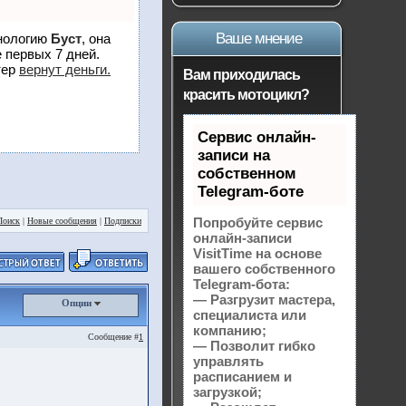
Ваше мнение
хнологию
Буст
, она
 первых 7 дней.
тер
вернут деньги.
Вам приходилась
красить мотоцикл?
Сервис онлайн-
записи на
собственном
Telegram-боте
Попробуйте сервис
Поиск
|
Новые сообщения
|
Подписки
онлайн-записи
VisitTime на основе
вашего собственного
Telegram-бота:
— Разгрузит мастера,
Опции
специалиста или
компанию;
Сообщение #
1
— Позволит гибко
управлять
расписанием и
загрузкой;