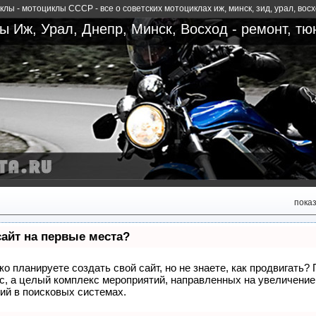
лы - мотоциклы СССР - все о советских мотоциклах иж, минск, зид, урал, вос
 Иж, Урал, Днепр, Минск, Восход - ремонт, тю
пока
сайт на первые места?
о планируете создать свой сайт, но не знаете, как продвигать?
сс, а целый комплекс мероприятий, направленных на увеличение
ий в поисковых системах.