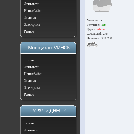
Двигатель
Наши байки
Ходовая
Мото знаток
Электрика
Репутация:
118
Группа:
admin
Разное
Сообщений: 275
На сайте с: 3.10.2009
Мотоциклы МИНСК
Тюнинг
Двигатель
Наши байки
Ходовая
Электрика
Разное
УРАЛ и ДНЕПР
Тюнинг
Двигатель