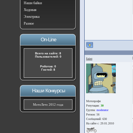
Наши байки
Ходовая
Электрика
Разное
On-Line
Всего на сайте: 8
Пользователей: 0
faint
Роботов: 0
Гостей: 8
Наши Конкурсы
Мотопрофи
МотоЛето 2012 года
Репутация:
30
Группа:
moderator
Регион: 56
Сообщений: 630
На сайте с: 29.01.2010