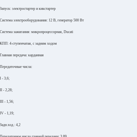
Запуск: электростартер и кикстартер
Система электрооборудования: 12 В, генератор 500 Вт
Система зажигания: микропроцессорная, Ducati
КПП: 4-ступенчатая, с задним ходом
Главная передача: карданная
Передаточные числа:
I - 3,6;
II - 2,28;
III - 1,56;
IV - 1,19;
Задн.ход.: 4,2
Передаточное число главной передачи: 3,89