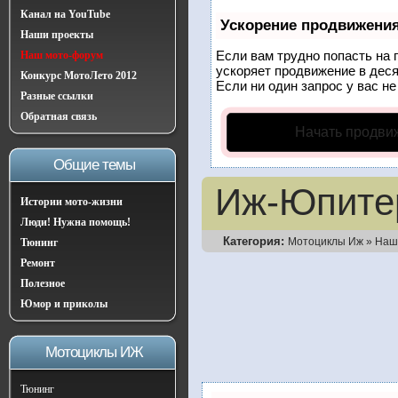
Канал на YouTube
Ускорение продвижени
Наши проекты
Если вам трудно попасть на 
Наш мото-форум
ускоряет продвижение в деся
Конкурс МотоЛето 2012
Если ни один запрос у вас не
Разные ссылки
Обратная связь
Начать продви
Общие темы
Иж-Юпите
Истории мото-жизни
Люди! Нужна помощь!
Категория:
Мотоциклы Иж
»
Наш
Тюнинг
Ремонт
Полезное
Юмор и приколы
Мотоциклы ИЖ
Тюнинг