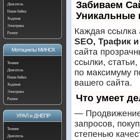
Забиваем Са
Двигатель
Наши байки
Уникальные 
Ходовая
Электрика
Каждая ссылка 
Разное
SEO, Трафик и
сайта прозрачн
Мотоциклы МИНСК
ссылки, статьи,
Тюнинг
по максимуму 
Двигатель
Наши байки
вашего сайта.
Ходовая
Электрика
Что умеет д
Разное
— Продвижение 
УРАЛ и ДНЕПР
запросов, поку
Тюнинг
степенью качес
Двигатель