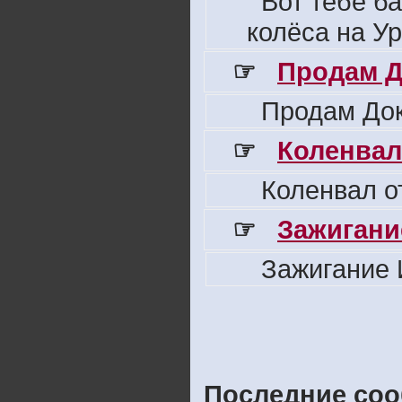
Вот тебе б
колёса на Ур
☞
Продам Д
Продам Док
☞
Коленвал
Коленвал о
☞
Зажигани
Зажигание 
Последние соо