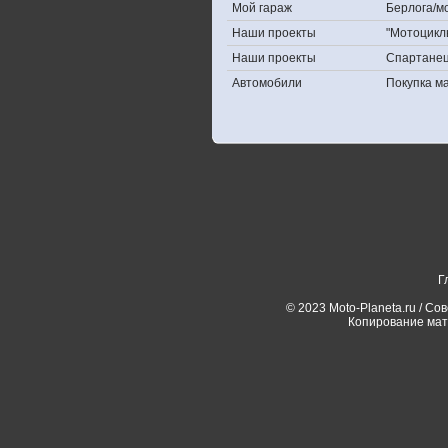
Мой гараж
Берлога/мо
Наши проекты
"Мотоцикл
Наши проекты
Спартане
Автомобили
Покупка 
Г
© 2023 Moto-Planeta.ru / Со
Копирование мат