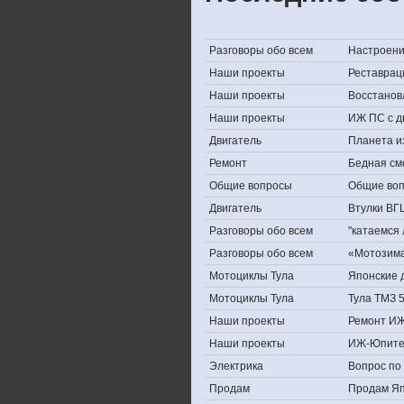
Разговоры обо всем
Настроение,
Наши проекты
Реставрац
Наши проекты
Восстанов
Наши проекты
ИЖ ПС с д
Двигатель
Планета и
Ремонт
Бедная см
Общие вопросы
Общие во
Двигатель
Втулки ВГ
Разговоры обо всем
''катаемся
Разговоры обо всем
«Мотозима-
Мотоциклы Тула
Японские д
Мотоциклы Тула
Тула ТМЗ 
Наши проекты
Ремонт ИЖ
Наши проекты
ИЖ-Юпите
Электрика
Вопрос по 
Продам
Продам Япо