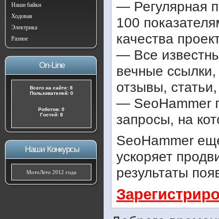
— Регулярная п
Наши байки
Ходовая
100 показателя
Электрика
качества проект
Разное
— Все известны
On-Line
вечные ссылки,
отзывы, статьи,
Всего на сайте: 8
Пользователей: 0
— SeoHammer по
Роботов: 0
запросы, на ко
Гостей: 8
SeoHammer еще
Наши Конкурсы
ускоряет продв
результаты поя
МотоЛето 2012 года
Зарегистриро