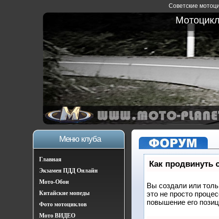
Советские мотоцик
Мотоцикл
Меню клуба
Главная
Как продвинуть 
Экзамен ПДД Онлайн
Мото-Обои
Вы создали или тольк
Китайские мопеды
это не просто проце
повышение его позиц
Фото мотоциклов
Мото ВИДЕО