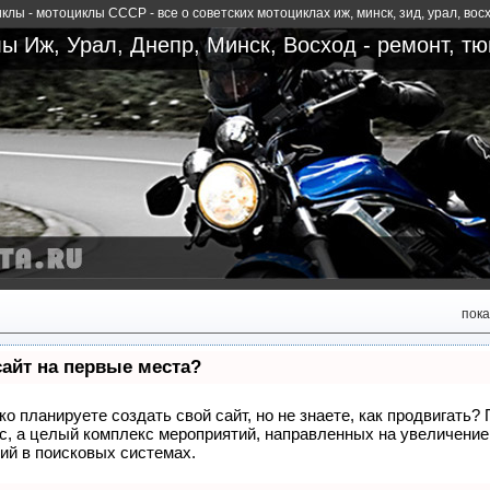
лы - мотоциклы СССР - все о советских мотоциклах иж, минск, зид, урал, вос
ы Иж, Урал, Днепр, Минск, Восход - ремонт, тю
пока
сайт на первые места?
о планируете создать свой сайт, но не знаете, как продвигать?
сс, а целый комплекс мероприятий, направленных на увеличение
ий в поисковых системах.