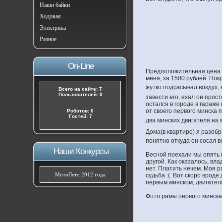
Наши байки
Ходовая
Электрика
Разное
On-Line
Предположительная цена бы
меня, за 1500 рублей. Пок
жутко подсасывал воздух, 
Всего на сайте: 7
Пользователей: 0
завести его, ехал он прос
остался в городе в гараже 
от своего первого минска 
Роботов: 0
Гостей: 7
два минских двигателя на
Дома(в квартире) я разоб
понятно откуда он сосал в
Наши Конкурсы
Весной поехали мы опять в
другой. Как оказалось, вла
нет. Платить нечем. Моя ра
МотоЛето 2012 года
судьба :(. Вот скоро врод
первым минском, двигателя
Фото рамы первого минска