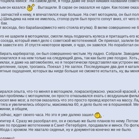
тоцикла Минск". На самом деле, я тогда даже не знал никаких названий совет
лым он казался
. Вытащили. В сарае он оказался не один. Как позже ока
 запчастей к нему, я впечатлился еще больше. На счет мотоцикла, он был по
).Шильдика на нем не имелось, стопор руля был просто согнут вниз, от чего
 бак.
т восхода, без барабана(вместо него стояла втулка). В вилке совершенно не
о не шарили в мотоциклах, смогли лишь подкачать колеса и притащить его к
 соседа, который имел дело с советской мототехникой. Он приехал, залили б
я завести его. И спустя некоторое время, о чудо, он завелся. Но поработал он
збирать карбюратор, он был совершенно чистым. Ну ладно. Собрали. Заводим.
окатился я на нем только на следующий день, так как было уже поздно. Хоть д
иклах, и даже на автомобилях, но я теоретически представлял как устроен 
епление, газую, трогаюсь. Поехал :) Не заглох. Последующие два дня я каталс
оятные ощущения, которых вы нигде больше не сможете испытать, ну, вы меня
абирался опыта, что-то менял в мотоцикле, покрасил(ужасно. ужасной краской, 
вал проблемы с мотоциклом, он просто отказывался ехать с воздушным фильтр
носил мне мозг, а потом оказалось что это просто провод коротил на массу. Ла
тяга и увеличились обороты, максималка 60, и дело было не в поршневой. Ме
жинки, в общем,
 сейчас, ждет своего часа. Но это я уже далеко зашел
.
итер 4. Сразу же разобрал его, ох и сколько же было планов по нему. Потом
ние по продаже мототехники в Санкт-Петербурге, продавали и минск. По фот
Обода с хромом. Не хватало сиденья, ну и документов конечно же не было.
родавец):