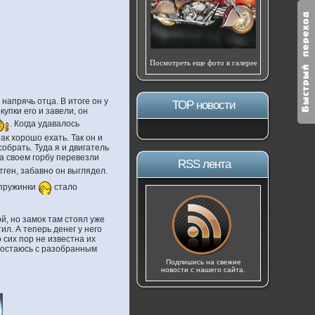
Посмотреть еще фото в галерее
напрячь отца. В итоге он у
ТОР новости
упки его и завели, он
. Когда удавалось
ак хорошо ехать. Так он и
собрать. Туда я и двигатель
на своем горбу перевезли
RSS лента
тген, забавно он выглядел.
 пружинки
стало
й, но замок там стоял уже
ил. А теперь денег у него
о сих пор не известна их
 я остаюсь с разобранным
Подпишись на свежие
новости с нашего сайта.