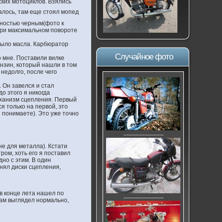
ских мотоциклов. Взялись
залось, там еще стоял мопед
лностью черным(фото к
 при максимальном повороте
 было масла. Карбюратор
Случайное фото
о мне. Поставили вилке
ензин, который нашли в том
 недолго, после чего
 Он завелся и стал
о этого я никогда
механизм сцепления. Первый
я только на первой, это
 понимаете). Это уже точно
---------------------------
не для металла). Кстати
ом, хоть его я поставил
дно с этим. В один
нял диски сцепления,
 в конце лета нашел по
---------------------------
кам выглядел нормально,