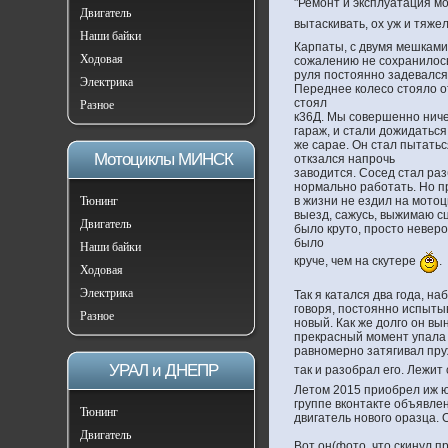
"Ремонт и эксплуатация мо
Двигатель
вытаскивать, ох уж и тяже
Наши байки
Карпаты, с двумя мешками
Ходовая
сожалению не сохранилось
руля постоянно задевался
Электрика
Переднее колесо стояло о
стоял
Разное
к36Д. Мы совершенно ничег
гараж, и стали дожидаться
же сарае. Он стал пытатьс
Мотоциклы МИНСК
откзался напрочь
заводится. Сосед стал ра
нормально работать. Но пр
Тюнинг
в жизни не ездил на мотоц
выезд, сажусь, выжимаю сц
Двигатель
было круто, просто невер
было
Наши байки
круче, чем на скутере
.
Ходовая
Электрика
Так я катался два года, н
говоря, постоянно испыты
Разное
новый. Как же долго он вы
прекрасный момент упала 
равномерно затягивал пру
УРАЛ и ДНЕПР
так и разобрал его. Лежит
Летом 2015 приобрел иж юп
группе вконтакте объявле
Тюнинг
двигатель нового оразца. 
Двигатель
Вот он(фото, что скинул п