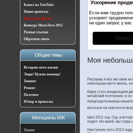
Ускорение прод
Канал на YouTube
Наши проекты
Если вам трудно поп
ускоряет продвижени
Наш мото-форум
ни один запрос у вас
Конкурс МотоЛето 2012
Разные ссылки
Начать
Обратная связь
Общие темы
Моя небольш
Истории мото-жизни
Люди! Нужна помощь!
Расскажу я все же свою ис
Тюнинг
небольшая мото-жизнь, но 
Ремонт
Идея стать владельцем дву
Полезное
китайский полтинник, и он
председательница нашего 
Юмор и приколы
кататься на нем почти всег
Мотоциклы ИЖ
Шел 2011 год. Год, в кото
ездил. Но какой, мы тогда
Наступило лето 2013 года.
Тюнинг