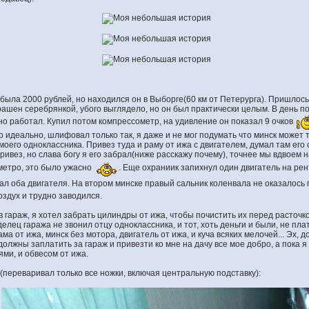
ла 2000 рублей, но находился он в Выборге(60 км от Петерурга). Пришлось 
рашен серебрянкой, убого выглядело, но он был практически целым. В день пок
но работал. Купил потом компрессометр, на удивление он показал 9 очков
то идеально, шлифовал только так, я даже и не мог подумать что минск может т
моего одноклассника. Привез туда и раму от ижа с двигателем, думал там его 
привез, но слава богу я его забрал(ниже расскажу почему), точнее мы вдвоем 
 метро, это было ужасно
. Еще охраниик запихнул один двигатель на рен
рал оба двигателя. На втором минске правый сальник коленвала не оказалось
оздух и трудно заводился.
 гараж, я хотел забрать цилиндры от ижа, чтобы почистить их перед расточко
делец гаража не звонил отцу одноклассника, и тот, хоть деньги и были, не плат
ма от ижа, минск без мотора, двигатель от ижа, и куча всяких мелочей... Эх, д
е должны заплатить за гараж и привезти ко мне на дачу все мое добро, а пока
ми, и обвесом от ижа.
(переваривал только все ножки, включая центральную подставку):