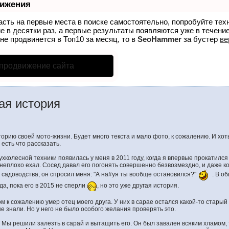
вижения
асть на первые места в поиске самостоятельно, попробуйте те
е в десятки раз, а первые результаты появляются уже в течение
 не продвинется в Топ10 за месяц, то в
SeoHammer
за бустер
ве
 продвижение сайта
ая история
торию своей мото-жизни. Будет много текста и мало фото, к сожалению. И хот
есть что рассказать.
хколесной техники появилась у меня в 2011 году, когда я впервые прокатился
 неплохо ехал. Сосед давал его погонять совершенно безвозмездно, и даже к
садоводства, он спросил меня: "А на#уя ты вообще остановился?"
. В о
да, пока его в 2015 не сперли
, но это уже другая история.
ром к сожалению умер отец моего друга. У них в сарае остался какой-то старый
 не знали. Но у него не было особого желания проверять это.
 Мы решили залезть в сарай и вытащить его. Он был завален всяким хламом, 