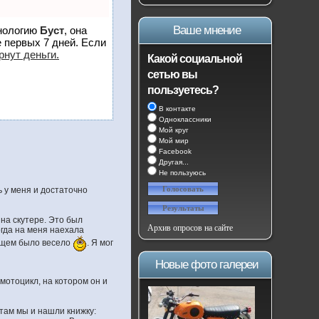
Ваше мнение
хнологию
Буст
, она
 первых 7 дней. Если
рнут деньги.
Какой социальной
сетью вы
пользуетесь?
В контакте
Одноклассники
Мой круг
Мой мир
Facebook
Другая...
Не пользуюсь
ь у меня и достаточно
 на скутере. Это был
Архив опросов на сайте
огда на меня наехала
бщем было весело
. Я мог
Новые фото галереи
 мотоцикл, на котором он и
там мы и нашли книжку: