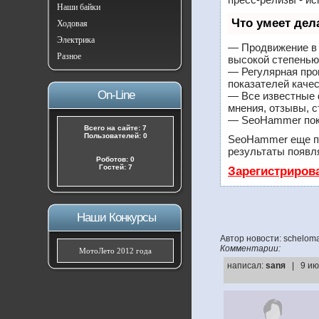
Наши байки
Что умеет де
Ходовая
Электрика
— Продвижение в 
Разное
высокой степенью
— Регулярная про
показателей качес
On-Line
— Все известные 
мнения, отзывы, с
— SeoHammer покаж
Всего на сайте: 7
Пользователей: 0
SeoHammer еще п
результаты появля
Роботов: 0
Гостей: 7
Зарегистриров
Наши Конкурсы
Автор новости: schelom
Комментарии:
МотоЛето 2012 года
написал:
sanя
| 9 ию