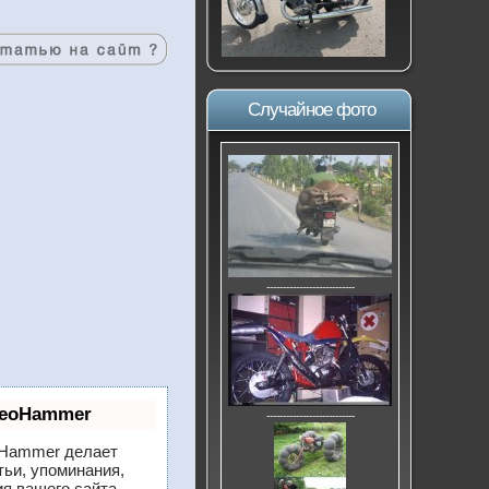
Случайное фото
---------------------------
SeoHammer
---------------------------
Hammer делает
тьи, упоминания,
я вашего сайта.