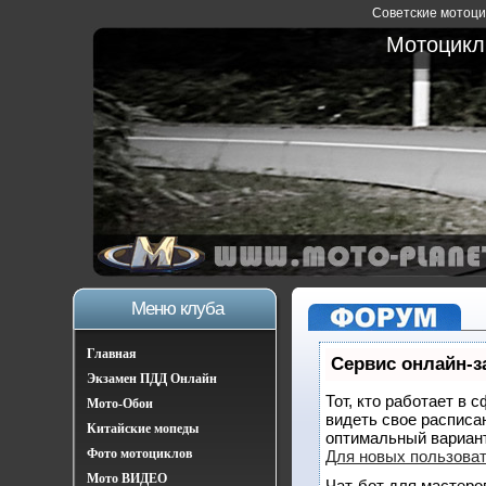
Советские мотоцик
Мотоциклы
Меню клуба
Главная
Сервис онлайн-з
Экзамен ПДД Онлайн
Тот, кто работает в 
Мото-Обои
видеть свое расписа
Китайские мопеды
оптимальный вариан
Фото мотоциклов
Для новых пользова
Мото ВИДЕО
Чат-бот для мастеро