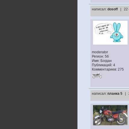
написал:
dosoff
| 22
moderator
Регион: 56
Имя: Богдан
Публикаций: 4
Комментариев: 275
написал:
планка 5
| 