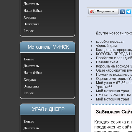
Двигатель
Наши байки
Поделиться…
Ходовая
Электрика
Разное
Другие новости пох
коробка передач
чёрный дым...
Мотоциклы МИНСК
Как сделать пререход
КОРОБКА ПЕРЕДАЧ 
Проблема с зарядкой
Тюнинг
Паяние схем
Двигатель
Коробка на восходе 3
Один карбюратор вме
Наши байки
Помогите пожайлуста
Оцените мотоцикл У
Ходовая
Мой урал м 67-36 по
Электрика
Урал м 66
Мой мотоцикл Урал
Разное
СУХАЯ, УРАЛОВСКА
Мой мотоцикл Урал
УРАЛ и ДНЕПР
Забиваем Сай
Тюнинг
Каждая ссылка ан
продвижение сайт
Двигатель
пресс-релизы - и