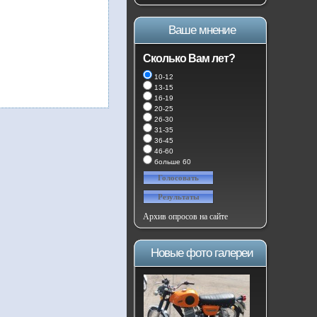
Ваше мнение
Сколько Вам лет?
10-12
13-15
16-19
20-25
26-30
31-35
36-45
46-60
больше 60
Архив опросов на сайте
Новые фото галереи