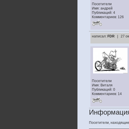
Посетители
Имя: андрей
Публикаций: 4
Комментариев: 126
написал:
FDR
| 27 о
Посетители
Имя: Виталя
Публикаций: 0
Комментариев: 14
Информаци
Посетители, находящие