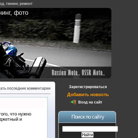
ход
,
тюнинг
,
ремонт
нинг, фото
Зарегистрироваться
зать последние комментарии
Добавить новость
Вход на сайт
того, что нужно
Поиск по сайту
юджетный и