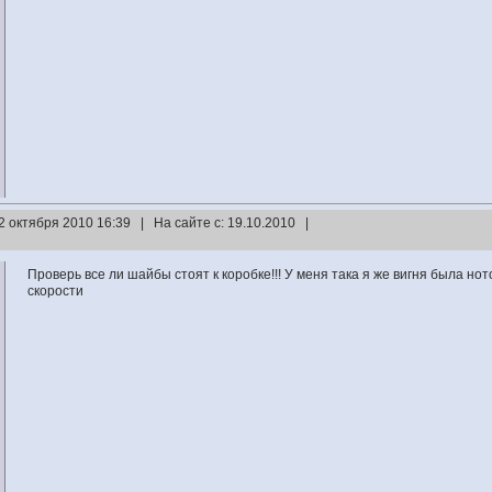
2 октября 2010 16:39 | На сайте с: 19.10.2010 |
Проверь все ли шайбы стоят к коробке!!! У меня така я же вигня была но
скорости