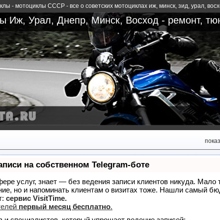
лы - мотоциклы СССР - все о советских мотоциклах иж, минск, зид, урал, вос
 Иж, Урал, Днепр, Минск, Восход - ремонт, тю
пока
аписи на собственном Telegram-боте
сфере услуг, знает — без ведения записи клиентов никуда. Мало 
ние, но и напоминать клиентам о визитах тоже. Нашли самый б
т:
сервис VisitTime.
телей
первый месяц бесплатно
.
в и специалистов, который упрощает ведение записей: