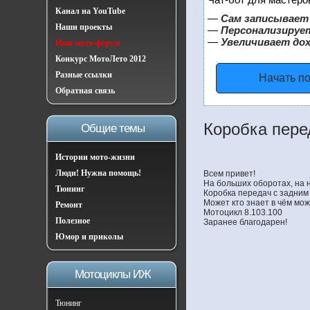
Канал на YouTube
—
Сам записывает 
Наши проекты
—
Персонализирует
—
Увеличивает до
Наш мото-форум
Конкурс МотоЛето 2012
Разные ссылки
Начать п
Обратная связь
Коробка пере
Общие темы
Истории мото-жизни
Люди! Нужна помощь!
Всем привет!
На больших оборотах, на н
Тюнинг
Коробка передач с задним
Может кто знает в чём мо
Ремонт
Мотоцикл 8.103.100
Полезное
Заранее благодарен!
Юмор и приколы
Мотоциклы ИЖ
Тюнинг