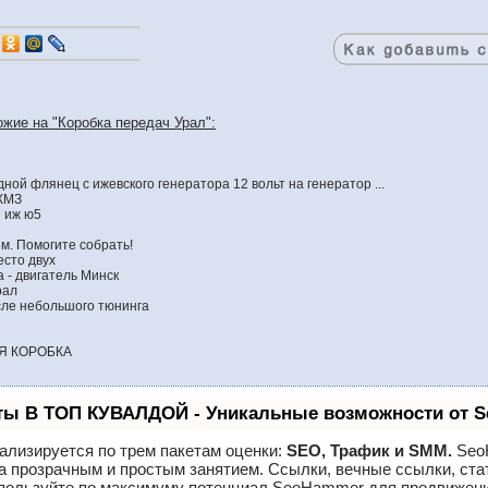
ожие на "Коробка передач Урал":
ной флянец с ижевского генератора 12 вольт на генератор ...
КМЗ
 иж ю5
м. Помогите собрать!
сто двух
 - двигатель Минск
рал
сле небольшого тюнинга
Я КОРОБКА
ты В ТОП КУВАЛДОЙ - Уникальные возможности от 
ализируется по трем пакетам оценки:
SEO, Трафик и SMM.
Seo
а прозрачным и простым занятием. Ссылки, вечные ссылки, ста
спользуйте по максимуму потенциал SeoHammer для продвижени