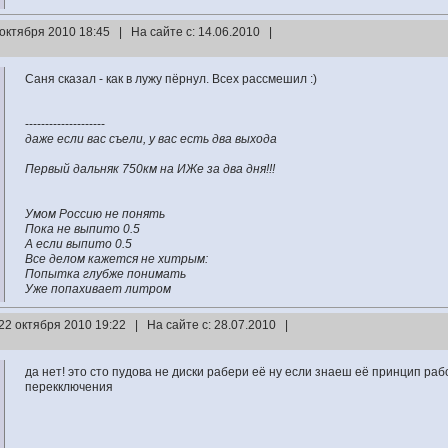
 октября 2010 18:45 | На сайте с: 14.06.2010 |
Саня сказал - как в лужу пёрнул. Всех рассмешил :)
--------------------
даже если вас съели, у вас есть два выхода
Первый дальняк 750км на ИЖе за два дня!!!
Умом Россию не понять
Пока не выпито 0.5
А если выпито 0.5
Все делом кажется не хитрым:
Попытка глубже понимать
Уже попахивает литром
22 октября 2010 19:22 | На сайте с: 28.07.2010 |
да нет! это сто пудова не диски рабери её ну если знаеш её принцип р
перекключения