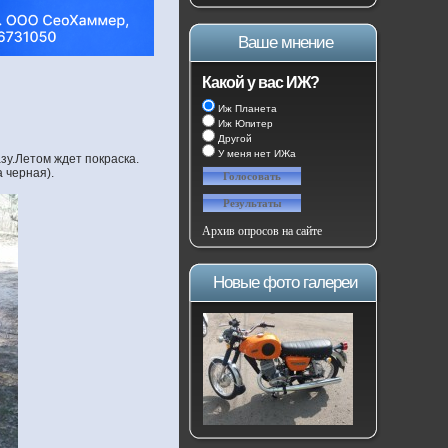
Ваше мнение
Какой у вас ИЖ?
Иж Планета
Иж Юпитер
Другой
У меня нет ИЖа
зу.Летом ждет покраска.
 черная).
Архив опросов на сайте
Новые фото галереи