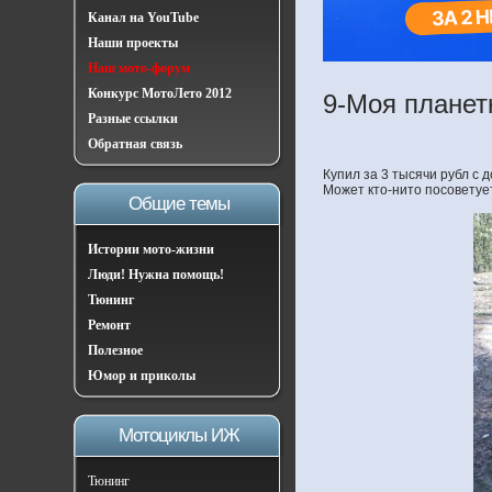
Канал на YouTube
Наши проекты
Наш мото-форум
Конкурс МотоЛето 2012
9-Моя планетк
Разные ссылки
Обратная связь
Купил за 3 тысячи рубл с 
Может кто-нито посоветует
Общие темы
Истории мото-жизни
Люди! Нужна помощь!
Тюнинг
Ремонт
Полезное
Юмор и приколы
Мотоциклы ИЖ
Тюнинг