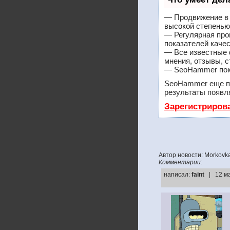
— Продвижение в 
высокой степенью
— Регулярная про
показателей качес
— Все известные 
мнения, отзывы, с
— SeoHammer покаж
SeoHammer еще п
результаты появля
Зарегистриров
Автор новости: Morkovk
Комментарии:
написал:
faint
| 12 м