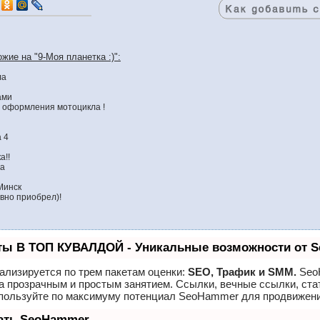
жие на "9-Моя планетка :)":
ла
ами
 оформления мотоцикла !
 4
а!!
ка
Минск
вно приобрел)!
ты В ТОП КУВАЛДОЙ - Уникальные возможности от 
ализируется по трем пакетам оценки:
SEO, Трафик и SMM.
Seo
а прозрачным и простым занятием. Ссылки, вечные ссылки, ста
спользуйте по максимуму потенциал SeoHammer для продвижени
лать SeoHammer