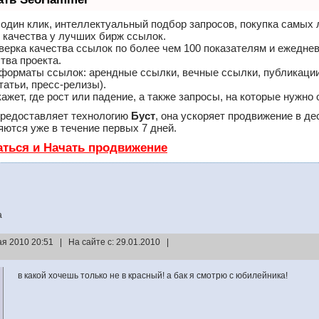
один клик, интеллектуальный подбор запросов, покупка самых
 качества у лучших бирж ссылок.
верка качества ссылок по более чем 100 показателям и ежедне
тва проекта.
форматы ссылок: арендные ссылки, вечные ссылки, публикации
татьи, пресс-релизы).
ет, где рост или падение, а также запросы, на которые нужно 
редоставляет технологию
Буст
, она ускоряет продвижение в де
ются уже в течение первых 7 дней.
аться и Начать продвижение
a
ая 2010 20:51 | На сайте с: 29.01.2010 |
в какой хочешь только не в красный! а бак я смотрю с юбилейника!