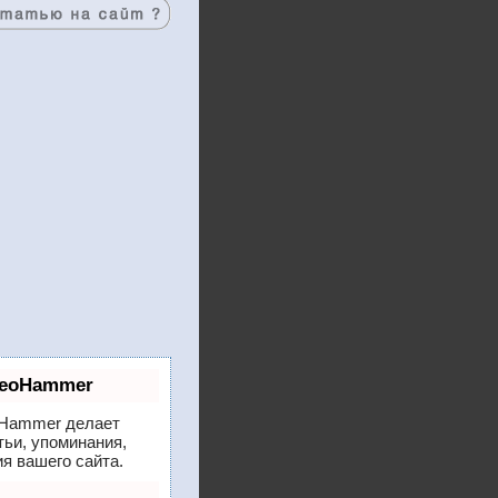
SeoHammer
Hammer делает
тьи, упоминания,
я вашего сайта.