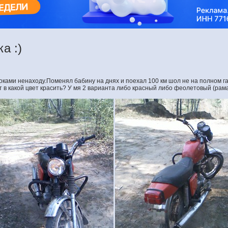
а :)
доками ненаходу.Поменял бабину на днях и поехал 100 км шол не на полном га
 в какой цвет красить? У мя 2 варианта либо красный либо феолетовый (рама