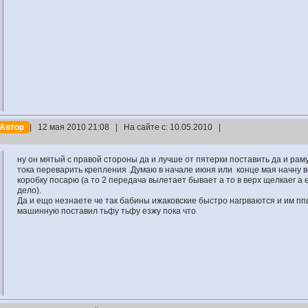
Автор
| 12 мая 2010 21:08 | На сайте с: 10.05.2010 |
ну он мятый с правой стороны да и лучше от пятерки поставить да и ра
тока переварить крепления .Думаю в начале июня или конце мая начну 
коробку посарю (а то 2 передача вылетает бывает а то в верх щелкаег а 
дело).
Да и ещо незнаете че так бабины ижаковские быстро нагрваются и им пп
машинную поставил тьфу тьфу езжу пока что