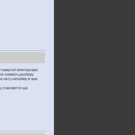
му намутил юпитерскую
все снимать,разберу
ее нету непойму в чем
ц становится ща