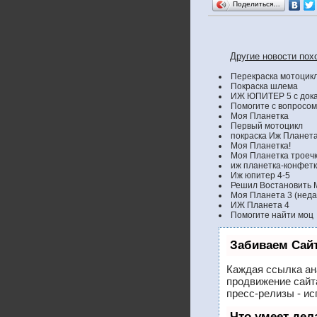
Поделиться…
Другие новости похо
Перекраска мотоцик
Покраска шлема
ИЖ ЮПИТЕР 5 с док
Помогите с вопросом
Моя Планетка
Первый мотоцикл
покраска Иж Планета
Моя Планетка!
Моя Планетка троечк
иж планетка-конфет
Иж юпитер 4-5
Решил Востановить 
Моя Планета 3 (неда
ИЖ Планета 4
Помогите найти моц
Забиваем Сай
Каждая ссылка ан
продвижение сайт
пресс-релизы - и
Что умеет де