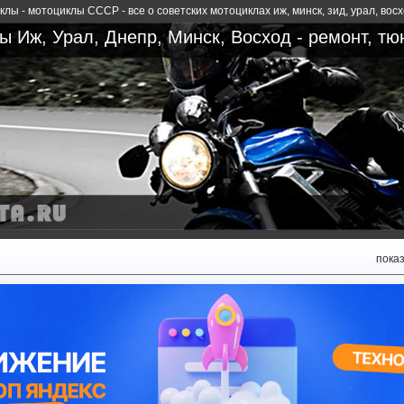
лы - мотоциклы СССР - все о советских мотоциклах иж, минск, зид, урал, вос
 Иж, Урал, Днепр, Минск, Восход - ремонт, тю
пока