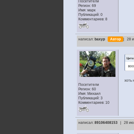
Посетители
Регион: 69
Имя: марк
Публикаций: 0
Комментариев: 8
написал:
baxyp
Автор
| 28 
Цита
воо
хоть 
Посетители
Регион: 60
Имя: Михаил
Публикаций: 3
Комментариев: 10
написал:
89106408153
| 28 ию