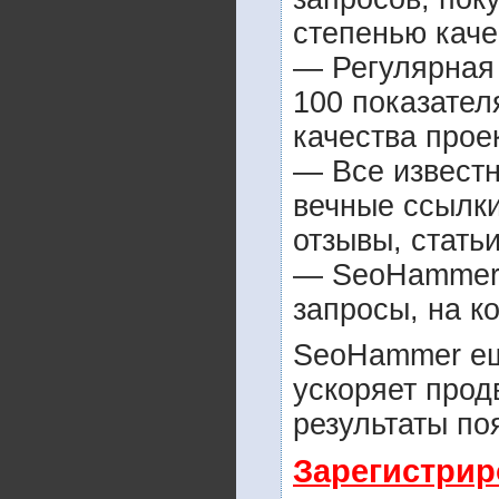
степенью каче
— Регулярная 
100 показател
качества прое
— Все извест
вечные ссылки
отзывы, статьи
— SeoHammer п
запросы, на к
SeoHammer ещ
ускоряет прод
результаты по
Зарегистрир