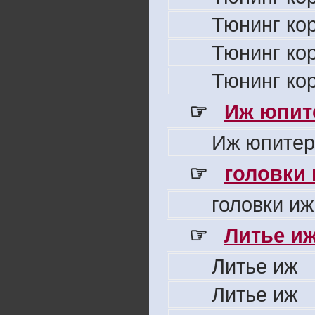
Тюнинг ко
Тюнинг ко
Тюнинг ко
☞
Иж юпите
Иж юпитер
☞
головки
головки иж
☞
Литье и
Литье иж
Литье иж