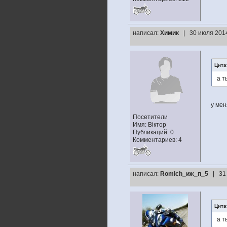
написал:
Химик
| 30 июля 2014
Цита
а т
у мен
Посетители
Имя: Віктор
Публикаций: 0
Комментариев: 4
написал:
Romich_иж_п_5
| 31
Цита
а т