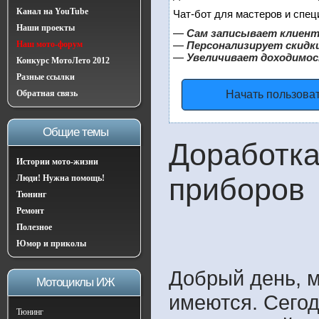
Канал на YouTube
Чат-бот для мастеров и спец
Наши проекты
—
Сам записывает клиент
Наш мото-форум
—
Персонализирует скидки
—
Увеличивает доходимос
Конкурс МотоЛето 2012
Разные ссылки
Обратная связь
Начать пользова
Общие темы
Доработка
Истории мото-жизни
приборов
Люди! Нужна помощь!
Тюнинг
Ремонт
Полезное
Юмор и приколы
Добрый день, м
Мотоциклы ИЖ
имеются. Сегод
Тюнинг