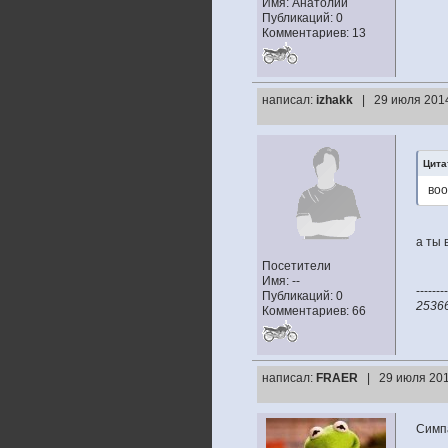
Имя: Анатолий
Публикаций: 0
Комментариев: 13
написал:
izhakk
| 29 июля 2014
Цита
воо
а ты 
Посетители
Имя: --
--------
Публикаций: 0
2536
Комментариев: 66
написал:
FRAER
| 29 июля 201
Симп