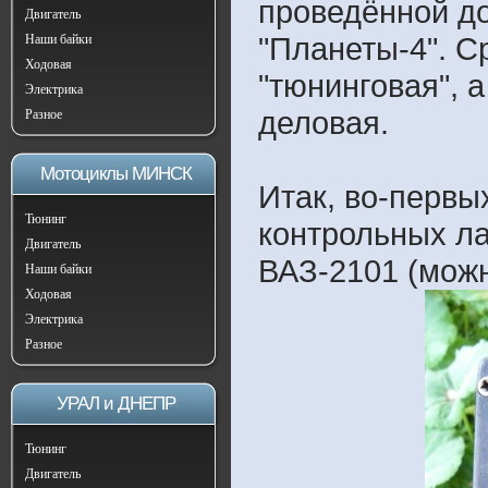
проведённой д
Двигатель
"Планеты-4". С
Наши байки
Ходовая
"тюнинговая", а
Электрика
деловая.
Разное
Мотоциклы МИНСК
Итак, во-первы
Тюнинг
контрольных л
Двигатель
ВАЗ-2101 (можн
Наши байки
Ходовая
Электрика
Разное
УРАЛ и ДНЕПР
Тюнинг
Двигатель