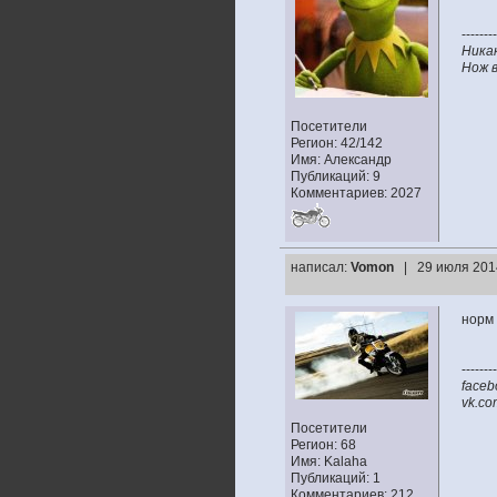
--------
Ника
Нож в
Посетители
Регион: 42/142
Имя: Александр
Публикаций: 9
Комментариев: 2027
написал:
Vomon
| 29 июля 201
норм 
--------
faceb
vk.co
Посетители
Регион: 68
Имя: Kalaha
Публикаций: 1
Комментариев: 212