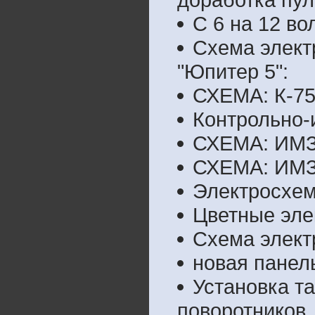
С 6 на 12 во
Схема элект
"Юпитер 5":
СХЕМА: К-7
Контрольно-
СХЕМА: ИМЗ-
СХЕМА: ИМЗ 
Электросхем
Цветные эле
Схема элект
новая панел
Установка т
поворотников,