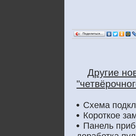
Поделиться…
Другие но
"четвёрочног
Схема подкл
Короткое за
Панель приб
доработка пул