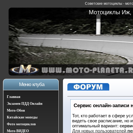
Советские мотоциклы - мото
Мотоциклы Иж, 
Меню клуба
Главная
Экзамен ПДД Онлайн
Сервис онлайн-записи 
Мото-Обои
Тот, кто работает в сфере ус
Китайские мопеды
видеть свое расписание, но 
Фото мотоциклов
оптимальный вариант:
сервис
Для новых пользователей
пе
Мото ВИДЕО