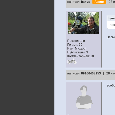
написал:
baxyp
Автор
| 28 
Цита
а п
Весьм
Посетители
Регион: 60
Имя: Михаил
Публикаций: 3
Комментариев: 10
написал:
89106408153
| 28 ию
вооб