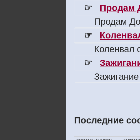
☞
Продам 
Продам До
☞
Коленвал
Коленвал о
☞
Зажигани
Зажигание
Последние со