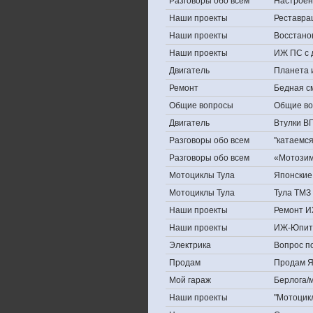
Разговоры обо всем
Настроени
Наши проекты
Реставра
Наши проекты
Восстано
Наши проекты
ИЖ ПС с 
Двигатель
Планета 
Ремонт
Бедная с
Общие вопросы
Общие в
Двигатель
Втулки В
Разговоры обо всем
''катаемс
Разговоры обо всем
«Мотозима
Мотоциклы Тула
Японские 
Мотоциклы Тула
Тула ТМЗ 
Наши проекты
Ремонт И
Наши проекты
ИЖ-Юпит
Электрика
Вопрос по
Продам
Продам Яп
Мой гараж
Берлога/м
Наши проекты
"Мотоцик