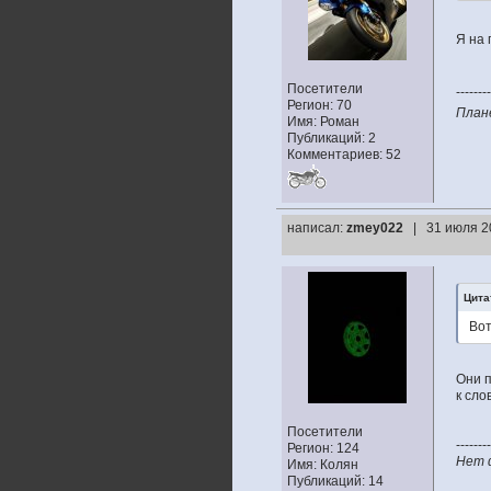
Я на 
Посетители
--------
Регион: 70
Пла
Имя: Роман
Публикаций: 2
Комментариев: 52
написал:
zmey022
| 31 июля 2
Цита
Вот
Они п
к сло
Посетители
--------
Регион: 124
Нет ф
Имя: Колян
Публикаций: 14