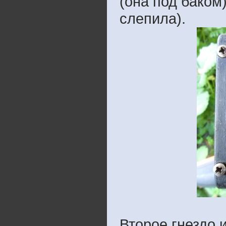
(она под баком
слепила).
Второе гнездо и