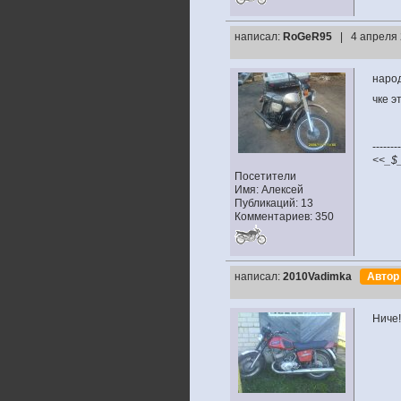
написал:
RoGeR95
| 4 апреля 
наро
чке э
--------
<<_$
Посетители
Имя: Алексей
Публикаций: 13
Комментариев: 350
написал:
2010Vadimka
Авто
Ниче!