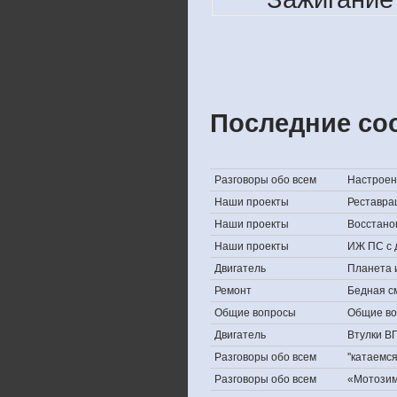
Последние со
Разговоры обо всем
Настроени
Наши проекты
Реставра
Наши проекты
Восстано
Наши проекты
ИЖ ПС с 
Двигатель
Планета 
Ремонт
Бедная с
Общие вопросы
Общие в
Двигатель
Втулки В
Разговоры обо всем
''катаемс
Разговоры обо всем
«Мотозима