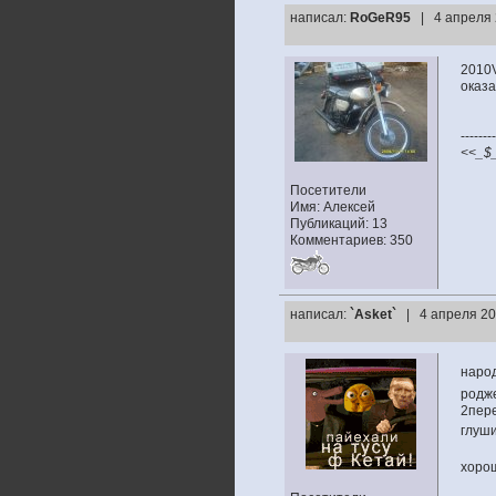
написал:
RoGeR95
| 4 апреля 
2010
оказ
--------
<<_$
Посетители
Имя: Алексей
Публикаций: 13
Комментариев: 350
написал:
`Asket`
| 4 апреля 20
народ
родже
2пере
глуш
хорош