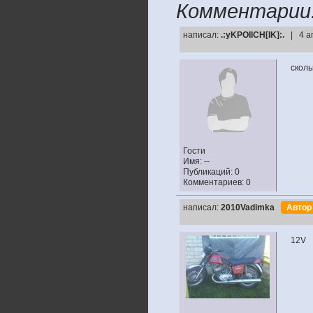
Комментарии
написал:
.:yKPOIICH[IK]:.
| 4 а
сколь
Гости
Имя: --
Публикаций: 0
Комментариев: 0
написал:
2010Vadimka
Авто
12V