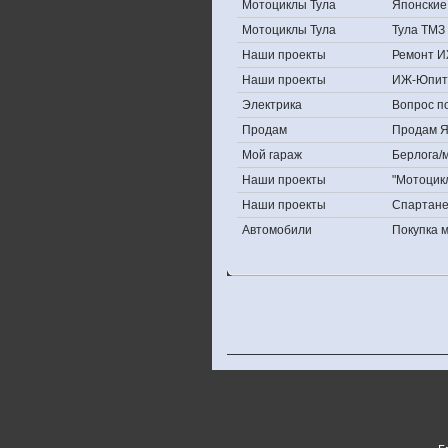
Мотоциклы Тула
Японские 
Мотоциклы Тула
Тула ТМЗ 
Наши проекты
Ремонт И
Наши проекты
ИЖ-Юпит
Электрика
Вопрос по
Продам
Продам Яп
Мой гараж
Берлога/м
Наши проекты
"Мотоцик
Наши проекты
Спартан
Автомобили
Покупка 