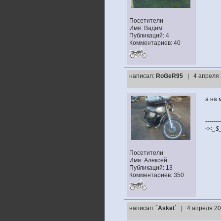
Посетители
Имя: Вадим
Публикаций: 4
Комментариев: 40
написал:
RoGeR95
| 4 апреля 
а на 
--------
<<_$
Посетители
Имя: Алексей
Публикаций: 13
Комментариев: 350
написал:
`Asket`
| 4 апреля 20