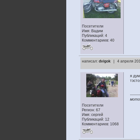
Посетители
Имя: Вадим
Публикаций: 4
Комментариев: 40
написал:
dvigok
| 4 апреля 201
я дум
тэсто
--------
мото:
Посетители
Регион: 67
Имя: сергей
Публикаций: 12
Комментариев: 1068