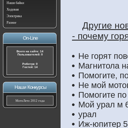
Наши байки
Ходовая
Электрика
Другие но
Разное
- почему гор
On-Line
Всего на сайте: 14
Не горят пов
Пользователей: 0
Магнитола 
Роботов: 0
Гостей: 14
Помогите, по
Не мой мото
Наши Конкурсы
Помогите по
МотоЛето 2012 года
Мой урал м 
урал
Иж-юпитер 5