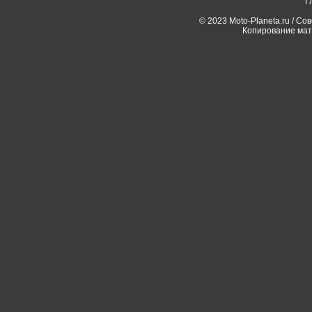
Г
© 2023 Moto-Planeta.ru / Со
Копирование мат