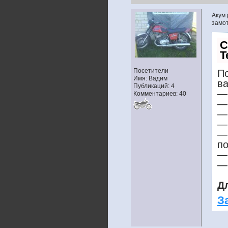
Акум 
замот
С
T
Посетители
По
Имя: Вадим
ва
Публикаций: 4
— 
Комментариев: 40
— 
— 
— 
—
п
— 
— 
Д
З