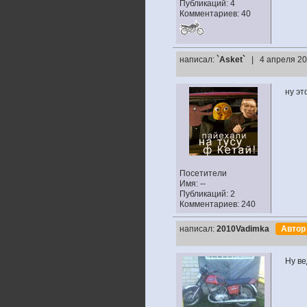
Публикаций: 4
Комментариев: 40
написал:
`Asket`
| 4 апреля 20
ну эт
Посетители
Имя: --
Публикаций: 2
Комментариев: 240
написал:
2010Vadimka
Авто
Ну ве