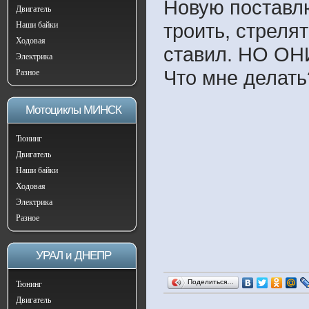
Новую поставлю
Двигатель
троить, стреля
Наши байки
Ходовая
ставил. НО О
Электрика
Что мне делать
Разное
Мотоциклы МИНСК
Тюнинг
Двигатель
Наши байки
Ходовая
Электрика
Разное
УРАЛ и ДНЕПР
Поделиться…
Тюнинг
Двигатель