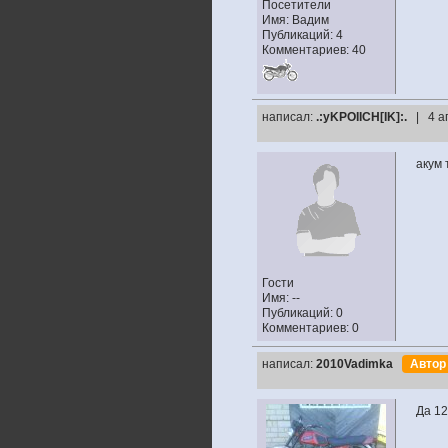
Посетители
Имя: Вадим
Публикаций: 4
Комментариев: 40
написал:
.:yKPOIICH[IK]:.
| 4 а
акум 
Гости
Имя: --
Публикаций: 0
Комментариев: 0
написал:
2010Vadimka
Авто
Да 12