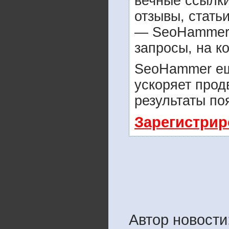
вечные ссылки
отзывы, статьи
— SeoHammer п
запросы, на к
SeoHammer ещ
ускоряет прод
результаты по
Зарегистрир
Автор новости