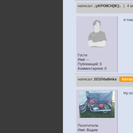
написал:
.:yKPOIICH[IK]:.
| 4 а
я ток
Гости
Имя: --
Публикаций: 0
Комментариев: 0
написал:
2010Vadimka
Авто
Ну сп
Посетители
Имя: Вадим