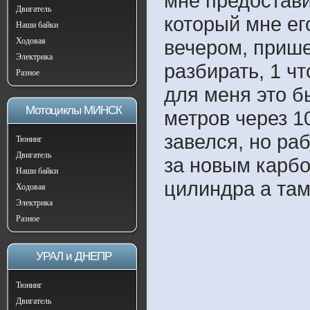
мне предостави
Двигатель
который мне его
Наши байки
Ходовая
вечером, прише
Электрика
разбирать, 1 ч
Разное
для меня это б
Мотоциклы МИНСК
метров через 1
завелся, но раб
Тюнинг
Двигатель
за новым карбо
Наши байки
цилиндра а там
Ходовая
Электрика
Разное
УРАЛ и ДНЕПР
Тюнинг
Двигатель