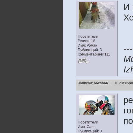
И 
Хо
Посетители
Регион: 18
Имя: Роман
---
Публикаций: 3
Комментариев: 111
Mo
Iz
написал:
66zaa66
| 10 октября
ре
го
по
Посетители
Имя: Саня
Публикаций: 0