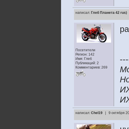
написал:
Глеб Планета 42 rus)
ра
Посетители
Регион: 142
---
Имя: Глеб
Публикаций: 2
М
Комментариев: 269
H
И
ИЖ
написал:
Chel19
| 9 октября 2