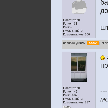
ба
до
Посетители
Регион: 31
шт
Имя: --
Публикаций: 2
Комментариев: 166
написал:
Динго
Автор
| 9 о
пр
Посетители
---
Регион: 42
Имя: Глеб
мо
Публикаций: 3
Комментариев: 287