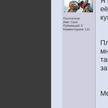
Я 
её
ку
Посетители
Имя: Саня
Публикаций: 0
Комментариев: 121
Пл
мн
та
за
Ме