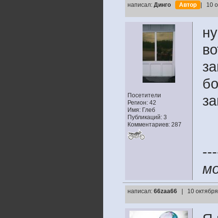
написал:
Динго
Автор
| 10 
ну
во
за
бо
Посетители
за
Регион: 42
Имя: Глеб
Публикаций: 3
Комментариев: 287
---
мо
написал:
66zaa66
| 10 октября