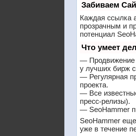
Забиваем Са
Каждая ссылка а
прозрачным и пр
потенциал SeoH
Что умеет де
— Продвижение в
у лучших бирж с
— Регулярная пр
проекта.
— Все известные
пресс-релизы).
— SeoHammer пок
SeoHammer еще 
уже в течение п