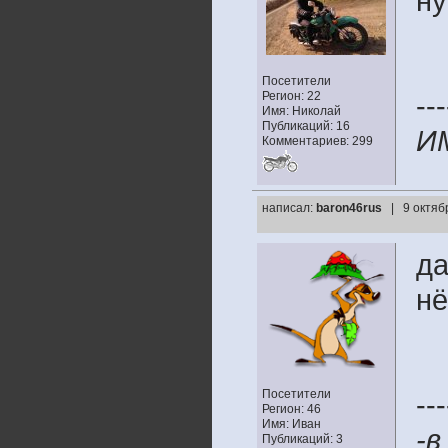
ну
Посетители
Регион: 22
---
Имя: Николай
Публикаций: 16
ИМ
Комментариев: 299
написал:
baron46rus
| 9 октяб
да
нё
Посетители
---
Регион: 46
Имя: Иван
-в
Публикаций: 3