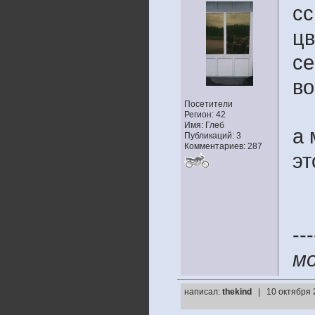
cс
цв
се
во
Посетители
Регион: 42
Имя: Глеб
а 
Публикаций: 3
Комментариев: 287
эт
---
мо
написал:
thekind
| 10 октября 