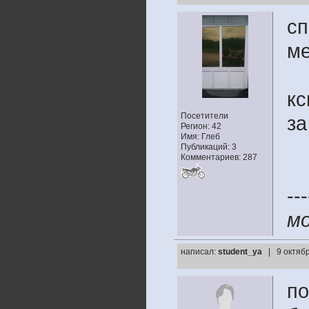
сп
ме
кс
Посетители
за
Регион: 42
Имя: Глеб
Публикаций: 3
Комментариев: 287
---
мо
написал:
student_ya
| 9 октяб
по