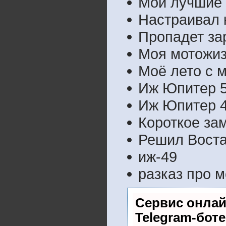
Мои лучшие 
Настраивал к
Пропадет за
Моя мотожиз
Моё лето с 
Иж Юпитер 5
Иж Юпитер 4
Короткое за
Решил Воста
иж-49
разказ про 
Сервис онлай
Telegram-боте