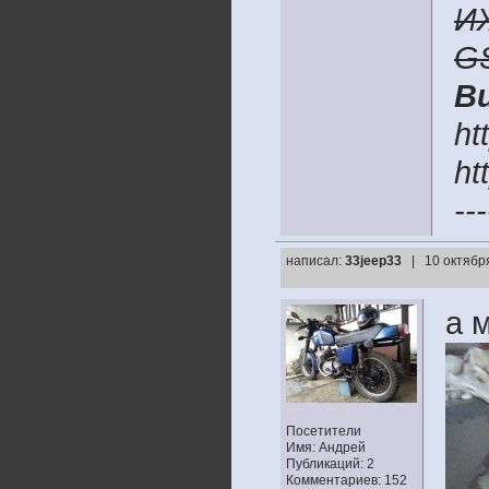
И
G
В
ht
ht
---
написал:
33jeep33
| 10 октябр
а 
Посетители
Имя: Андрей
Публикаций: 2
Комментариев: 152