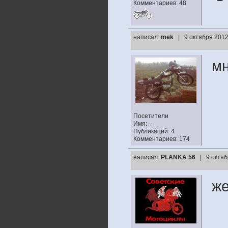
Комментариев: 48
написал:
mek
| 9 октября 2012
мн
Посетители
Имя: --
Публикаций: 4
Комментариев: 174
написал:
PLANKA 56
| 9 октяб
же