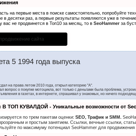
вижения
асть на первые места в поиске самостоятельно, попробуйте те
е в десятки раз, а первые результаты появляются уже в течение
у вас не продвинется в Топ10 за месяц, то в
SeoHammer
за бус
 продвижение сайта
та 5 1994 года выпуска
 сдал на права летом 2010 года, открыл категорию "А".
тал вопрос о покупке мотоцикла, вот только с деньгами была проблема, устрои
бъявления в газетах, в интернете, спрашивал у знакомых, но ничего подходяще
 В ТОП КУВАЛДОЙ - Уникальные возможности от S
изируется по трем пакетам оценки:
SEO, Трафик и SMM.
SeoHa
прозрачным и простым занятием. Ссылки, вечные ссылки, стать
ользуйте по максимуму потенциал SeoHammer для продвижения 