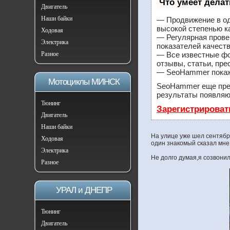
Что умеет дела
Двигатель
Наши байки
— Продвижение в од
высокой степенью к
Ходовая
— Регулярная прове
Электрика
показателей качеств
Разное
— Все известные фо
отзывы, статьи, пре
— SeoHammer покажет
Мотоциклы МИНСК
SeoHammer еще пре
результаты появляют
Тюнинг
Зарегистрироват
Двигатель
Наши байки
На улице уже шел сентябрь
Ходовая
один знакомый сказал мне,
Электрика
Не долго думая,я созвонил
Разное
УРАЛ и ДНЕПР
Тюнинг
Двигатель