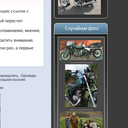
учших ссылок с
ый пересчет
Случайное фото
упоминания, мнения,
ратить внимание.
тки раз, а первые
---------------------------
рекращались.. Однажды
в нашем поселке.
ак:
---------------------------