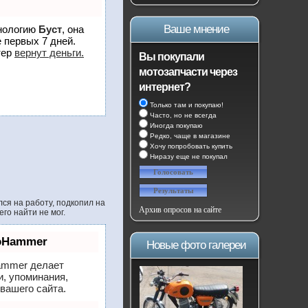
Ваше мнение
хнологию
Буст
, она
 первых 7 дней.
тер
вернут деньги.
Вы покупали
мотозапчасти через
интернет?
Только там и покупаю!
Часто, но не всегда
Иногда покупаю
Редко, чаще в магазине
Хочу попробовать купить
Ниразу еще не покупал
лся на работу, подкопил на
Архив опросов на сайте
го найти не мог.
eoHammer
Новые фото галереи
mmer делает
и, упоминания,
вашего сайта.