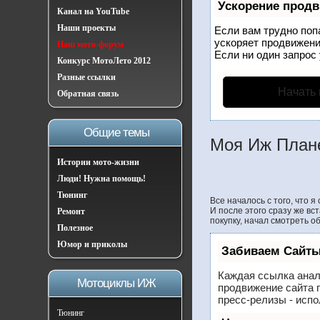
Ускорение прод
Канал на YouTube
Наши проекты
Если вам трудно поп
ускоряет продвижени
Наш мото-форум
Если ни один запрос 
Конкурс МотоЛето 2012
Разные ссылки
Начать
Обратная связь
Общие темы
Моя Иж Плане
Истории мото-жизни
Люди! Нужна помощь!
Тюнинг
Все началось с того, что я
И после этого сразу же вс
Ремонт
покупку, начал смотреть о
Полезное
Юмор и приколы
Забиваем Сайты
Каждая ссылка анал
Мотоциклы ИЖ
продвижение сайта 
пресс-релизы - исп
Тюнинг