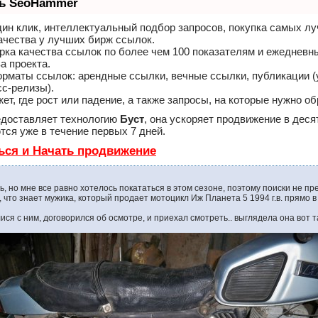
ть SeoHammer
ин клик, интеллектуальный подбор запросов, покупка самых л
ачества у лучших бирж ссылок.
рка качества ссылок по более чем 100 показателям и ежедневн
а проекта.
рматы ссылок: арендные ссылки, вечные ссылки, публикации (
сс-релизы).
, где рост или падение, а также запросы, на которые нужно об
доставляет технологию
Буст
, она ускоряет продвижение в деся
ся уже в течение первых 7 дней.
ься и Начать продвижение
, но мне все равно хотелось покататься в этом сезоне, поэтому поиски не п
 что знает мужика, который продает мотоцикл Иж Планета 5 1994 г.в. прямо 
ися с ним, договорился об осмотре, и приехал смотреть.. выглядела она вот т