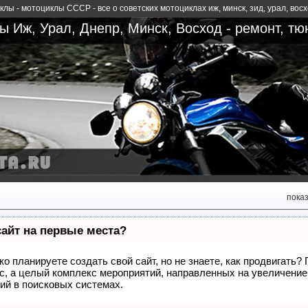
лы - мотоциклы СССР - все о советских мотоциклах иж, минск, зид, урал, вос
 Иж, Урал, Днепр, Минск, Восход - ремонт, тю
пока
сайт на первые места?
о планируете создать свой сайт, но не знаете, как продвигать?
сс, а целый комплекс мероприятий, направленных на увеличение
ий в поисковых системах.