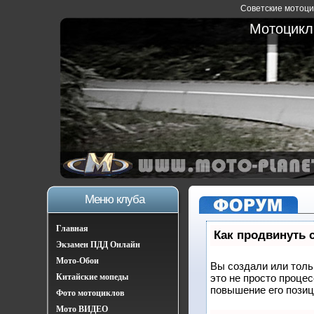
Советские мотоцик
Мотоциклы
Меню клуба
Главная
Как продвинуть 
Экзамен ПДД Онлайн
Мото-Обои
Вы создали или тольк
Китайские мопеды
это не просто проце
повышение его позиц
Фото мотоциклов
Мото ВИДЕО