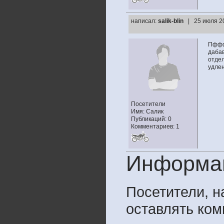
написал:
salik-blin
| 25 июля 2
Пффф 
дабав
отдел
удлен
Посетители
Имя: Салик
Публикаций: 0
Комментариев: 1
Информа
Посетители, 
оставлять ком