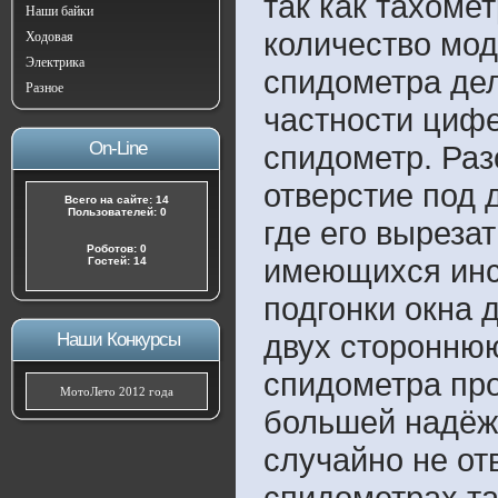
так как тахоме
Наши байки
количество мод
Ходовая
Электрика
спидометра дел
Разное
частности цифе
On-Line
спидометр. Раз
отверстие под д
Всего на сайте: 14
Пользователей: 0
где его вырезат
Роботов: 0
имеющихся инс
Гостей: 14
подгонки окна 
двух сторонню
Наши Конкурсы
спидометра про
МотоЛето 2012 года
большей надёжн
случайно не от
спидометрах та