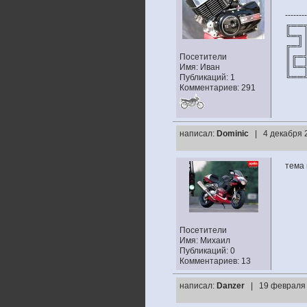
--------
╔══
╚═╗
╔═╝
║╔═
Посетители
║╚═
Имя: Иван
╚══
Публикаций: 1
Комментариев: 291
написал:
Dominic
| 4 декабря 
тема 
Посетители
Имя: Михаил
Публикаций: 0
Комментариев: 13
написал:
Danzer
| 19 февраля 