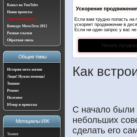
Канал на YouTube
Ускорение продвижени
Наши проекты
Если вам трудно попасть на 
Наш мото-форум
ускоряет продвижение в деся
Конкурс МотоЛето 2012
Если ни один запрос у вас не
Разные ссылки
Обратная связь
Начать продви
Общие темы
Как встро
Истории мото-жизни
Люди! Нужна помощь!
Тюнинг
Ремонт
Полезное
Юмор и приколы
С начало были 
небольших сов
Мотоциклы ИЖ
сделать его са
Тюнинг