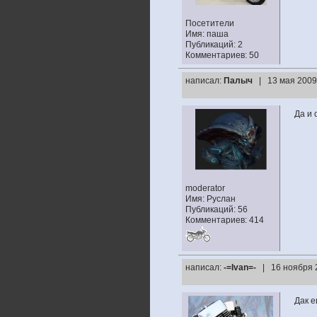
Посетители
Имя: паша
Публикаций: 2
Комментариев: 50
написал:
Палыч
| 13 мая 2009
Да и 
moderator
Имя: Руслан
Публикаций: 56
Комментариев: 414
написал:
-=Ivan=-
| 16 ноября 
Дак е