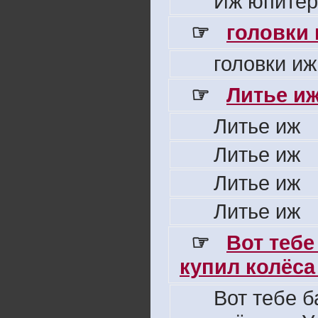
Иж юпитер
☞
головки
головки иж
☞
Литье и
Литье иж
Литье иж
Литье иж
Литье иж
☞
Вот тебе
купил колёса 
Вот тебе б