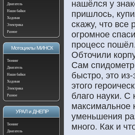
нашёлся у знак
Двигатель
Наши байки
пришлось, купи
Ходовая
скажу, что все 
Электрика
огромное спаси
Разное
процесс пошёл.
Мотоциклы МИНСК
Обточили корпу
Тюнинг
Сам спидометр 
Двигатель
быстро, это из
Наши байки
Ходовая
этого героическ
Электрика
благо науки. С
Разное
максимальное 
УРАЛ и ДНЕПР
уменьшения раз
много. Как и ч
Тюнинг
Двигатель