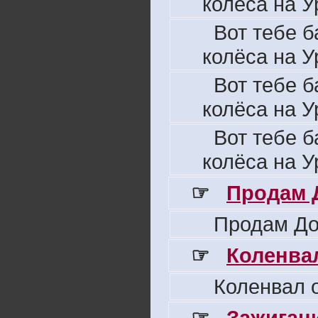
колёса на У
Вот тебе б
колёса на У
Вот тебе б
колёса на У
Вот тебе б
колёса на У
☞
Продам 
Продам До
☞
Коленвал
Коленвал о
☞
Зажигани