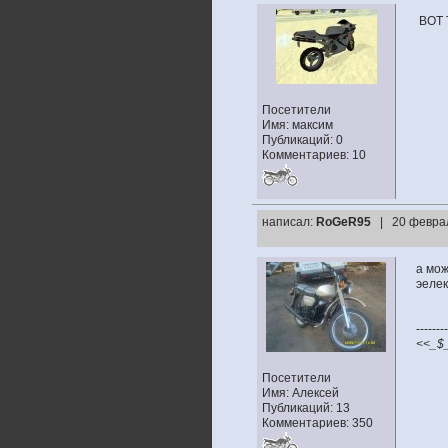
ВОТ 
Посетители
Имя: максим
Публикаций: 0
Комментариев: 10
написал:
RoGeR95
| 20 феврал
а мож
эелек
--------
<<_$
Посетители
Имя: Алексей
Публикаций: 13
Комментариев: 350