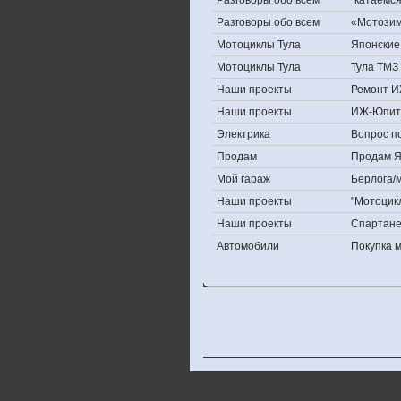
Разговоры обо всем
''катаемс
Разговоры обо всем
«Мотозима
Мотоциклы Тула
Японские 
Мотоциклы Тула
Тула ТМЗ 
Наши проекты
Ремонт И
Наши проекты
ИЖ-Юпит
Электрика
Вопрос по
Продам
Продам Яп
Мой гараж
Берлога/м
Наши проекты
"Мотоцик
Наши проекты
Спартан
Автомобили
Покупка 