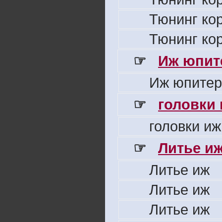
Тюнинг ко
Тюнинг ко
☞
Иж юпите
Иж юпитер
☞
головки
головки иж
☞
Литье и
Литье иж
Литье иж
Литье иж