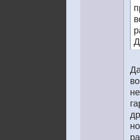
п
в
р
Д
Да
во
не
га
др
но
ра