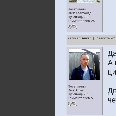
Посетители
Имя: Александр
Публикаций: 16
Комментариев: 258
написал:
Anvar
| 7 августа 20
Да
А 
ци
Посетители
Дв
Имя: Anvar
Публикаций: 1
че
Комментариев: 5