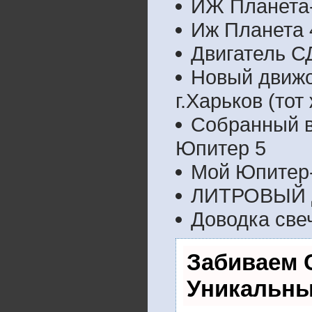
ИЖ Планета-5
Иж Планета 
Двигатель С
Новый движо
г.Харьков (тот
Собранный в 
Юпитер 5
Мой Юпитер
ЛИТРОВЫЙ 
Доводка све
Забиваем 
Уникальны