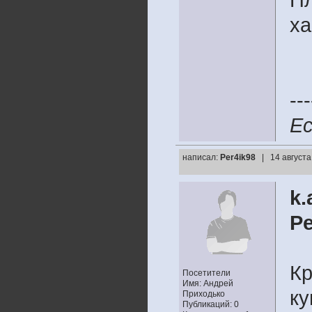
ха
---
Ес
написал:
Per4ik98
| 14 августа
k.
Pe
Кр
Посетители
Имя: Андрей
ку
Приходько
Публикаций: 0