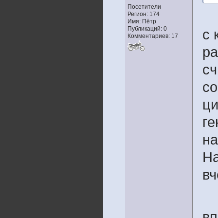
Посетители
Регион: 174
Имя: Пётр
Публикаций: 0
с 
Комментариев: 17
ра
сч
со
ци
ге
на
На
вч
вп