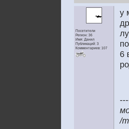
у 
др
Посетители
лу
Регион: 36
Имя: Данил
по
Публикаций: 3
Комментариев: 107
6 
р
---
м
/m