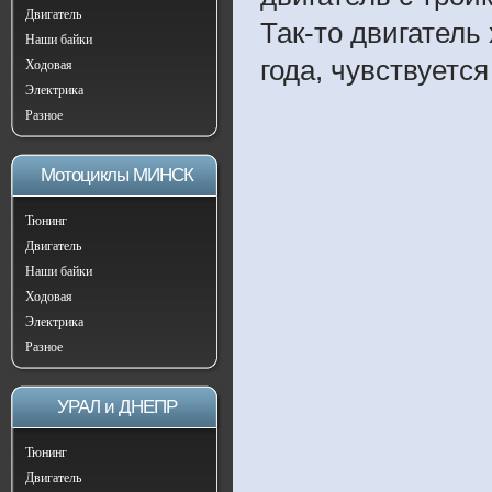
Двигатель
Так-то двигатель
Наши байки
года, чувствуетс
Ходовая
Электрика
Разное
Мотоциклы МИНСК
Тюнинг
Двигатель
Наши байки
Ходовая
Электрика
Разное
УРАЛ и ДНЕПР
Тюнинг
Двигатель