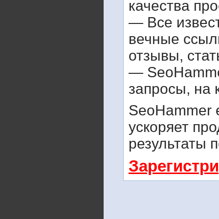
качества про
— Все извес
вечные ссылк
отзывы, стат
— SeoHammer 
запросы, на 
SeoHammer е
ускоряет про
результаты п
Зарегистри