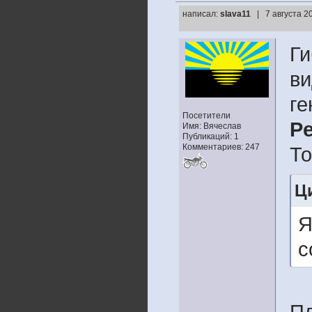
написал:
slava11
| 7 августа 2
Ги
ви
ге
Посетители
Pe
Имя: Вячеслав
Публикаций: 1
Комментариев: 247
То
Ци
Я
с
Пл