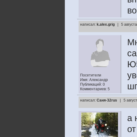
во
написал:
k.alex.grig
| 5 август
Мн
са
Ю5
ув
Посетители
Имя: Александр
шп
Публикаций: 0
Комментариев: 5
написал:
Саня-32rus
| 5 авгус
а 
от