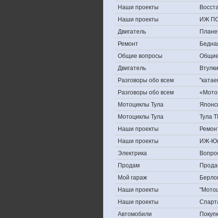
Наши проекты
Восст
Наши проекты
ИЖ ПС
Двигатель
Плане
Ремонт
Бедна
Общие вопросы
Общие
Двигатель
Втулк
Разговоры обо всем
''ката
Разговоры обо всем
«Мотоз
Мотоциклы Тула
Японск
Мотоциклы Тула
Тула Т
Наши проекты
Ремон
Наши проекты
ИЖ-Юп
Электрика
Вопрос
Продам
Продам
Мой гараж
Берлог
Наши проекты
"Мото
Наши проекты
Спарт
Автомобили
Покуп