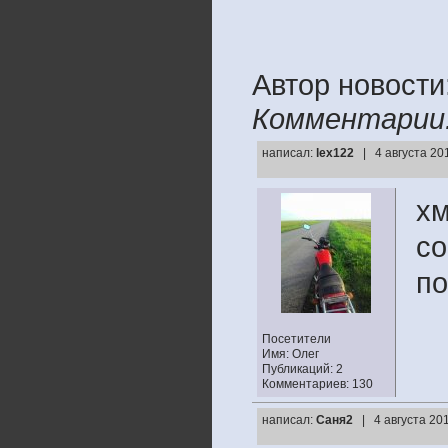
Автор новост
Комментарии
написал:
lex122
| 4 августа 20
хм
с
по
Посетители
Имя: Олег
Публикаций: 2
Комментариев: 130
написал:
Саня2
| 4 августа 20