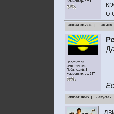
Комментариев: 1
кр
о 
написал:
slava11
| 14 августа 
Pe
Да
Посетители
Имя: Вячеслав
Публикаций: 1
Комментариев: 247
---
Ес
написал:
shors
| 17 августа 20
дв