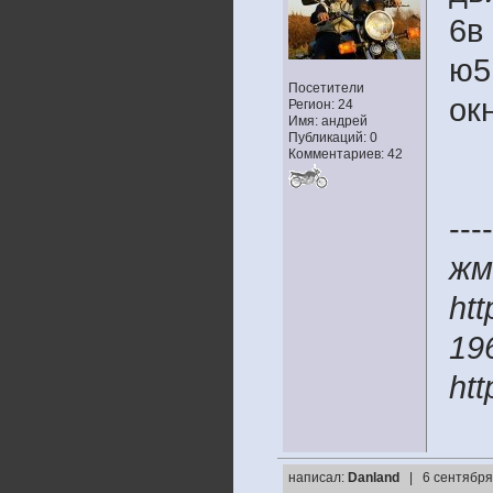
6в
ю5
Посетители
ок
Регион: 24
Имя: андрей
Публикаций: 0
Комментариев: 42
----
жм
htt
19
htt
написал:
Danland
| 6 сентября