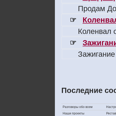
Продам До
☞
Коленвал
Коленвал о
☞
Зажигани
Зажигание
Последние со
Разговоры обо всем
Настро
Наши проекты
Реста