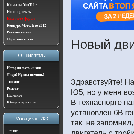
Канал на YouTube
Наши проекты
Наш мото-форум
Конкурс МотоЛето 2012
Разные ссылки
Новый дв
Обратная связь
Общие темы
Истории мото-жизни
Люди! Нужна помощь!
Здравствуйте! Н
Тюнинг
Ремонт
Ю5, но у меня во
Полезное
В техпаспорте на
Юмор и приколы
установлен 6В ге
Мотоциклы ИЖ
так, не запомнил
двигатель с тройк
Тюнинг