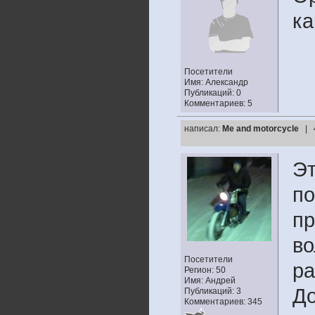
ка
Посетители
Имя: Александр
Публикаций: 0
Комментариев: 5
написал:
Me and motorcycle
| 
Эт
по
пр
во
Посетители
ра
Регион: 50
Имя: Андрей
Д
Публикаций: 3
Комментариев: 345