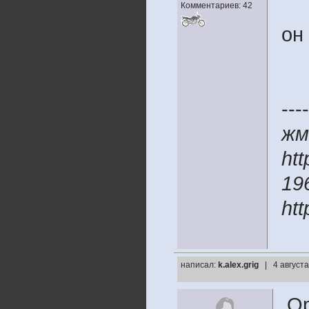
Комментариев: 42
он
----
жм
htt
19
htt
написал:
k.alex.grig
| 4 август
Ор