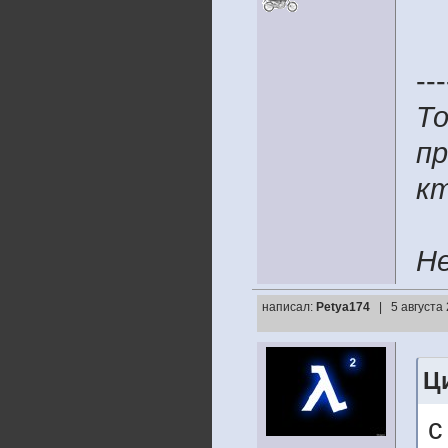
---
То
пр
к
Не
написал:
Petya174
| 5 августа
Ц
с