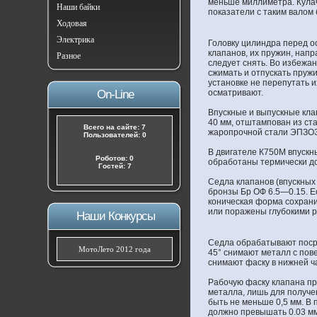
меньше миллиметра. Кулач
Наши байки
показатели с таким валом 
Ходовая
Электрика
Головку цилиндра перед о
клапанов, их пружин, нап
Разное
следует снять. Во избежа
сжимать и отпускать пруж
установке не перепутать и
On-Line
осматривают.
Впускные и выпускные кла
40 мм, отштампован из ст
Всего на сайте: 7
жаропрочной стали ЭПЗОЗ,
Пользователей: 0
В двигателе К750М впускн
Роботов: 0
обработаны термически д
Гостей: 7
Седла клапанов (впускных
бронзы Бр ОФ 6.5—0.15. Е
коническая форма сохрани
или поражены глубокими р
Наши Конкурсы
Седла обрабатывают посре
МотоЛето 2012 года
45° снимают металл с пове
снимают фаску в нижней ч
Рабочую фаску клапана пр
металла, лишь для получе
быть не меньше 0,5 мм. В
должно превышать 0.03 мм