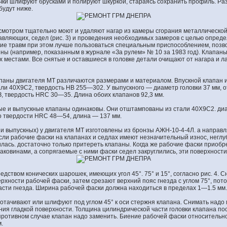
ки шлифуют брусками и полируют шкуркой, стараясь сохранить профиль. Р
будут ниже.
смотром тщательно моют и удаляют нагар из камеры сгорания металлической
равляющих, седел (рис. 3) и проведения необходимых замеров с целью опред
ние травм при этом лучше пользоваться специальным приспособлением, по
ины (например, показанным в журнале «За рулем» № 10 за 1983 год). Клапаны
х местами. Все снятые и оставшиеся в головке детали очищают от нагара и л
паны двигателя МТ различаются размерами и материалом. Впускной клапан 
али 40Х9С2, твердость НВ 255—302. У выпускного — диаметр головки 37 мм, 
 твердость HRC 30—35. Длина обоих клапанов 92,3 мм.
ые и выпускные клапаны одинаковы. Они отштампованы из стали 40Х9С2. диа
о твердости HRC 48—54, длина — 137 мм.
 и выпускных) у двигателя МТ изготовлены из бронзы АЖН-10-4-4Л. а направ
сли рабочие фаски на клапанах и седлах имеют незначительный износ, неглу
лась. достаточно только притереть клапаны. Когда же рабочие фаски приоб
аковинами, а сопрягаемые с ними фаски седел закруглились, эти поверхности
дством конических шарошек, имеющих угол 45°. 75° и 15°, согласно рис. 4. 
рхности рабочей фаски, затем срезают верхний пояс гнезда с углом 75°, пот
асти гнезда. Ширина рабочей фаски должна находиться в пределах 1—1.5 мм.
отачивают или шлифуют под углом 45° к оси стержня клапана. Снимать над
ния гладкой поверхности. Толщина цилиндрической части головки клапана по
 противном случае клапан надо заменить. Биение рабочей фаски относительн
.