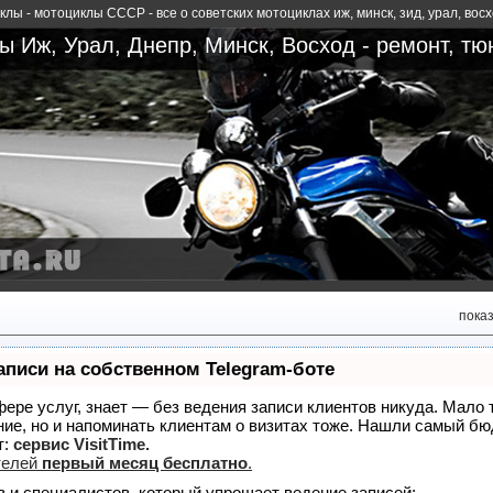
лы - мотоциклы СССР - все о советских мотоциклах иж, минск, зид, урал, вос
 Иж, Урал, Днепр, Минск, Восход - ремонт, тю
пока
аписи на собственном Telegram-боте
сфере услуг, знает — без ведения записи клиентов никуда. Мало 
ние, но и напоминать клиентам о визитах тоже. Нашли самый б
т:
сервис VisitTime.
телей
первый месяц бесплатно
.
в и специалистов, который упрощает ведение записей: