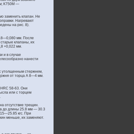
мм; К750М —
мо заменить клапан. Не
оправки. Нагревают
дены на рис. 8).
018—0,080 мм. После
 старые клапаны, их
8 +0,022 мм.
и и в случае
елесообразно нанести
 с утолщенным стержнем,
ержня от торца А 8—4 мм.
 HRС 58-63. Они
ысла или с торцем
.
на отсутствие трещин.
а до длины 25.8 мм — 30.3
.15—25.85 кгс. При
жин меньше, их заменяют.