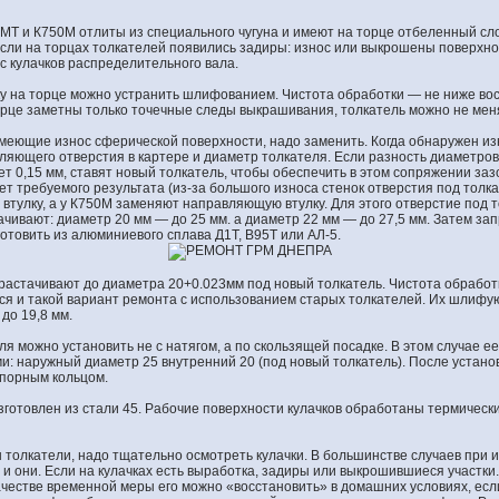
 МТ и К750М отлиты из специального чугуна и имеют на торце отбеленный сло
ли на торцах толкателей появились задиры: износ или выкрошены поверхно
с кулачков распределительного вала.
 на торце можно устранить шлифованием. Чистота обработки — не ниже вось
це заметны только точечные следы выкрашивания, толкатель можно не мен
имеющие износ сферической поверхности, надо заменить. Когда обнаружен из
яющего отверстия в картере и диаметр толкателя. Если разность диаметров,
т 0,15 мм, ставят новый толкатель, чтобы обеспечить в этом сопряжении заз
ает требуемого результата (из-за большого износа стенок отверстия под толка
втулку, а у К750М заменяют направляющую втулку. Для этого отверстие под т
тачивают: диаметр 20 мм — до 25 мм. а диаметр 22 мм — до 27,5 мм. Затем за
зготовить из алюминиевого сплава Д1Т, В95Т или АЛ-5.
 растачивают до диаметра 20+0.023мм под новый толкатель. Чистота обработ
тся и такой вариант ремонта с использованием старых толкателей. Их шлифую
до 19,8 мм.
еля можно установить не с натягом, а по скользящей посадке. В этом случае е
: наружный диаметр 25 внутренний 20 (под новый толкатель). После установк
опорным кольцом.
готовлен из стали 45. Рабочие поверхности кулачков обработаны термическ
ы толкатели, надо тщательно осмотреть кулачки. В большинстве случаев при 
и они. Если на кулачках есть выработка, задиры или выкрошившиеся участк
качестве временной меры его можно «восстановить» в домашних условиях, ес