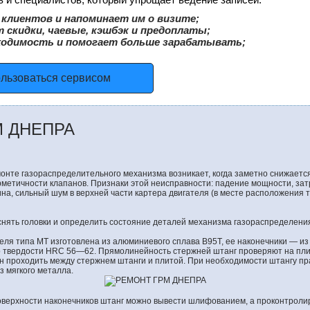
клиентов и напоминает им о визите;
 скидки, чаевые, кэшбэк и предоплаты;
ходимость и помогает больше зарабатывать;
ользоваться сервисом
М ДНЕПРА
онте газораспределительного механизма возникает, когда заметно снижаетс
ерметичности клапанов. Признаки этой неисправности: падение мощности, зат
а, сильный шум в верхней части картера двигателя (в месте расположения то
нять головки и определить состояние деталей механизма газораспределени
еля типа МТ изготовлена из алюминиевого сплава В95Т, ее наконечники — из
 твердости HRC 56—62. Прямолинейность стержней штанг проверяют на пли
н проходить между стержнем штанги и плитой. При необходимости штангу пр
з мягкого металла.
оверхности наконечников штанг можно вывести шлифованием, а проконтрол