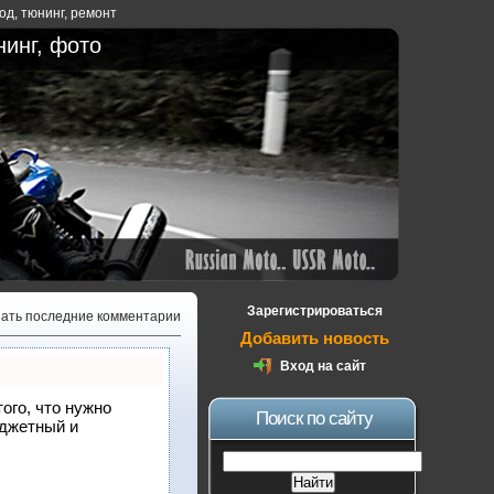
ход
,
тюнинг
,
ремонт
нинг, фото
Зарегистрироваться
зать последние комментарии
Добавить новость
Вход на сайт
того, что нужно
Поиск по сайту
юджетный и