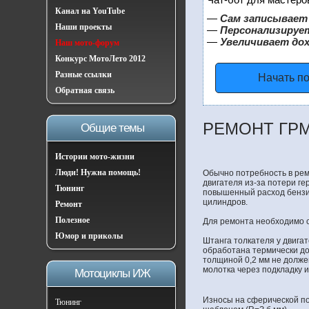
Канал на YouTube
—
Сам записывает 
Наши проекты
—
Персонализирует
—
Увеличивает до
Наш мото-форум
Конкурс МотоЛето 2012
Разные ссылки
Начать п
Обратная связь
РЕМОНТ ГР
Общие темы
Истории мото-жизни
Люди! Нужна помощь!
Обычно потребность в рем
двигателя из-за потери г
Тюнинг
повышенный расход бензин
цилиндров.
Ремонт
Полезное
Для ремонта необходимо с
Юмор и приколы
Штанга толкателя у двигат
обработана термически до
толщиной 0,2 мм не долже
молотка через подкладку и
Мотоциклы ИЖ
Износы на сферической п
Тюнинг