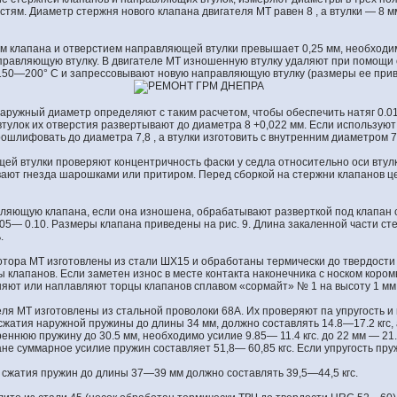
тям. Диаметр стержня нового клапана двигателя МТ равен 8 , а втулки — 8 
м клапана и отверстием направляющей втулки превышает 0,25 мм, необходи
равляющую втулку. В двигателе МТ изношенную втулку удаляют при помощи 
150—200° С и запрессовывают новую направляющую втулку (размеры ее приве
наружный диаметр определяют с таким расчетом, чтобы обеспечить натяг 0.
тулок их отверстия развертывают до диаметра 8 +0,022 мм. Если используют
шлифовать до диаметра 7,8 , а втулки изготовить с внутренним диаметром 7,
й втулки проверяют концентричность фаски у седла относительно оси втулк
ают гнезда шарошками или притиром. Перед сборкой на стержни клапанов ц
ляющую клапана, если она изношена, обрабатывают разверткой под клапан
,05— 0.10. Размеры клапана приведены на рис. 9. Длина закаленной части ст
.
отора МТ изготовлены из стали ШХ15 и обработаны термически до твердости
 клапанов. Если заметен износ в месте контакта наконечника с носком кором
няют или наплавляют торцы клапанов сплавом «сормайт» № 1 на высоту 1 мм
ля МТ изготовлены из стальной проволоки 68А. Их проверяют па упругость и 
сжатия наружной пружины до длины 34 мм, должно составлять 14.8—17.2 кгс, 
реннюю пружину до 30.5 мм, необходимо усилие 9.85— 11.4 кгс. до 22 мм — 21
не суммарное усилие пружин составляет 51,8— 60,85 кгс. Если упругость пру
 сжатия пружин до длины 37—39 мм должно составлять 39,5—44,5 кгс.