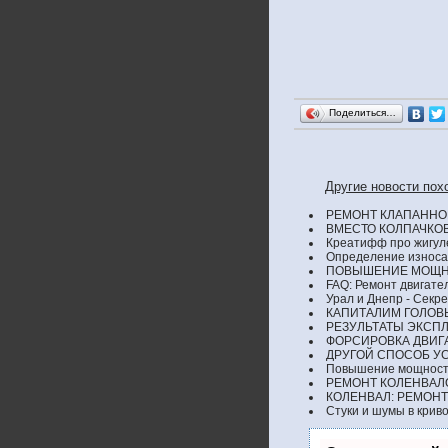
Поделиться…
Другие новости по
РЕМОНТ КЛАПАННО
ВМЕСТО КОЛПАЧКО
Креатифф про жигул
Определение износа 
ПОВЫШЕНИЕ МОЩНО
FAQ: Ремонт двигате
Урал и Днепр - Секр
КАПИТАЛИМ ГОЛОВ
РЕЗУЛЬТАТЫ ЭКСП
ФОРСИРОВКА ДВИГ
ДРУГОЙ СПОСОБ У
Повышение мощности
РЕМОНТ КОЛЕНВАЛ
КОЛЕНВАЛ: РЕМОНТ
Cтуки и шумы в кри