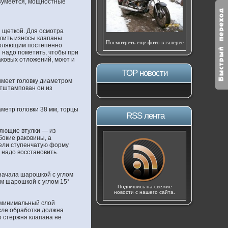
азумеется, мощностные
 щеткой. Для осмотра
елить износы клапаны
Посмотреть еще фото в галерее
зволяющим постепенно
 надо пометить, чтобы при
аковых отложений, моют и
ТОР новости
имеет головку диаметром
отштампован он из
метр головки 38 мм, торцы
RSS лента
ляющие втулки — из
бокие раковины, а
рели ступенчатую форму
 надо восстановить.
Сначала шарошкой с углом
ом шарошкой с углом 15°
Подпишись на свежие
новости с нашего сайта.
о минимальный слой
сле обработки должна
о стержня клапана не