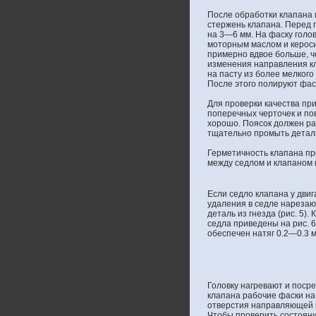
После обработки клапана 
стержень клапана. Перед 
на 3—6 мм. На фаску голо
моторным маслом и кероси
примерно вдвое больше, ч
изменения направления кл
на пасту из более мелког
После этого полируют фас
Для проверки качества пр
поперечных черточек и по
хорошо. Поясок должен ра
тщательно промыть детали
Герметичность клапана пр
между седлом и клапаном 
Если седло клапана у дви
удаления в седле нарезаю
деталь из гнезда (рис. 5)
седла приведены на рис. 6
обеспечен натяг 0.2—0.3 м
Головку нагревают и поср
клапана рабочие фаски на 
отверстия направляющей в
Чтобы проверить состояни