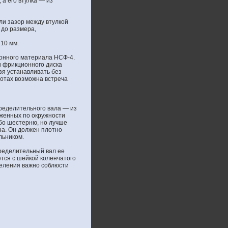
а его втулка — из
ли зазор между втулкой
 до размера,
10 мм.
ионного материала НСФ-4.
и фрикционного диска
зя устанавливать без
ротах возможна встреча
пределительного вала — из
оженных по окружности
ибо шестерню, но лучше
на. Он должен плотно
льником.
пределительный вал ее
ется с шейкой коленчатого
деления важно соблюсти