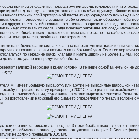
и седла притирают фаски при помощи ручной дрели, коловорота или отрезка 
притиркой под головку клапана устанавливают слабую пружину, обеспечиваю
вки наносят тонкий слой притирочной пасты из карборундового или наждачно
ном. Клапан попеременно вращают в обе стороны таким образом, чтобы пово
ем в другую, то есть чтобы клапан постепенно поворачивался в одном направ
апан надо отжимать от седла. Когда исчезнут раковины или следы механичес
о порошка и обрабатывают поверхность, пока она не станет на рабочих фаска
ку при помощи масла, разбавленного керосином.
итирки на рабочие фаски седла и клапана наносят мягким графитовым каран
ворачивают клапан с легким нажимом на небольшой угол. Если все черточки 
сполагаться по середине фаски клапана и иметь ширину не более 1.5 мм. По
 до полного удаления продуктов обработки.
оверяют заливкой керосина в канал головки. В течение одной минуты он не 
наружу.
гателя МТ имеет большую выработку или другие не выводимые шарошкой изъя
т резьбу, нагревают головку примерно до 200° С и специальным резьбовым 
. Когда нет приспособления, седло клапана можно вырезать зенкером. Размеры
. При изготовлении наружный его диаметр определяют по гнезду в головке с у
м.
едством оправки запрессовывают седло. Затем обрабатывают в соответствии
седле, как объяснено ранее, до размеров. указанных на рис. 7. Биение фаск
тулки не должно превышать 0.05 мм.
е стержней клапанов и направляющих втулок, измеряют диаметры в трех поя