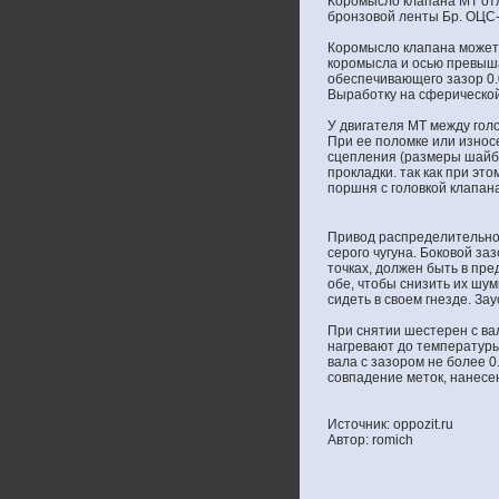
Коромысло клапана МТ отл
бронзовой ленты Бр. ОЦС-4
Коромысло клапана может 
коромысла и осью превыша
обеспечивающего зазор 0
Выработку на сферическо
У двигателя МТ между гол
При ее поломке или износ
сцепления (размеры шайбы
прокладки. так как при эт
поршня с головкой клапана
Привод распределительног
серого чугуна. Боковой з
точках, должен быть в пре
обе, чтобы снизить их шу
сидеть в своем гнезде. З
При снятии шестерен с ва
нагревают до температуры
вала с зазором не более 
совпадение меток, нанесе
Источник: oppozit.ru
Автор: romich