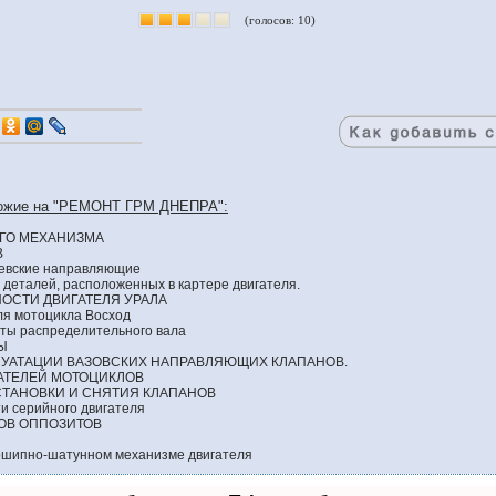
(голосов: 10)
хожие на "РЕМОНТ ГРМ ДНЕПРА":
ГО МЕХАНИЗМА
В
евские направляющие
деталей, расположенных в картере двигателя.
СТИ ДВИГАТЕЛЯ УРАЛА
ля мотоцикла Восход
еты распределительного вала
Ы
ЛУАТАЦИИ ВАЗОВСКИХ НАПРАВЛЯЮЩИХ КЛАПАНОВ.
АТЕЛЕЙ МОТОЦИКЛОВ
СТАНОВКИ И СНЯТИЯ КЛАПАНОВ
 серийного двигателя
ОВ ОППОЗИТОВ
вошипно-шатунном механизме двигателя