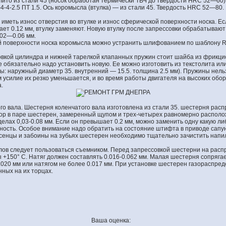
ито из стали 45 (носок обработан термически ТВЧ до твердости HRC 52—60), 
-4-2.5 ПТ 1.5. Ось коромысла (втулка) — из стали 45. Твердость HRC 52—80.
иметь износ отверстия во втулке и износ сферической поверхности носка. Ес
ет 0.12 мм, втулку заменяют. Новую втулку после запрессовки обрабатывают
.02—0.06 мм.
й поверхности носка коромысла можно устранить шлифованием по шаблону R
овкой цилиндра и нижней тарелкой клапанных пружин стоит шайба из фрикц
е обязательно надо установить новую. Ее можно изготовить из текстолита ил
: наружный диаметр 35. внутренний — 15.5. толщина 2.5 мм). Пружины нель
ом усилие их резко уменьшается, и во время работы двигателя на высоких обо
.
о вала. Шестерня коленчатого вала изготовлена из стали 35. шестерня рас
азор в паре шестерен, замеренный щупом и трех-четырех равномерно распол
делах 0,03-0.08 мм. Если он превышает 0.2 мм, можно заменить одну какую л
мность. Особое внимание надо обратить на состояние штифта в приводе сапу
аусенцы и забоины на зубьях шестерен необходимо тщательно зачистить напи
лов следует пользоваться съемником. Перед запрессовкой шестерни на рас
 +150° С. Натяг должен составлять 0.016-0.062 мм. Малая шестерня сопряга
0.020 мм или натягом не более 0.017 мм. При установке шестерен газораспре
нных на их торцах.
Ваша оценка: