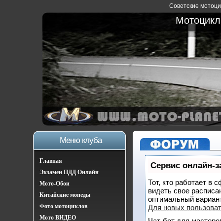
Советские мотоцик
Мотоциклы
Меню клуба
Главная
Сервис онлайн-з
Экзамен ПДД Онлайн
Тот, кто работает в 
Мото-Обои
видеть свое расписа
Китайские мопеды
оптимальный вариан
Фото мотоциклов
Для новых пользова
Мото ВИДЕО
Чат-бот для мастеро