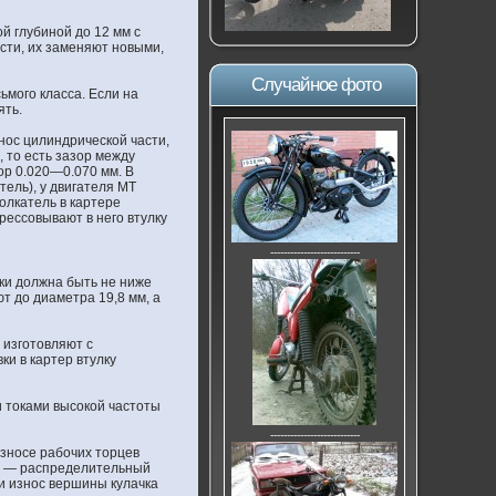
й глубиной до 12 мм с
сти, их заменяют новыми,
Случайное фото
мого класса. Если на
ять.
нос цилиндрической части,
 то есть зазор между
ор 0.020—0.070 мм. В
тель), у двигателя МТ
олкатель в картере
прессовывают в него втулку
---------------------------
ки должна быть не ниже
т до диаметра 19,8 мм, а
е изготовляют с
и в картер втулку
и токами высокой частоты
---------------------------
износе рабочих торцев
и. — распределительный
ли износ вершины кулачка