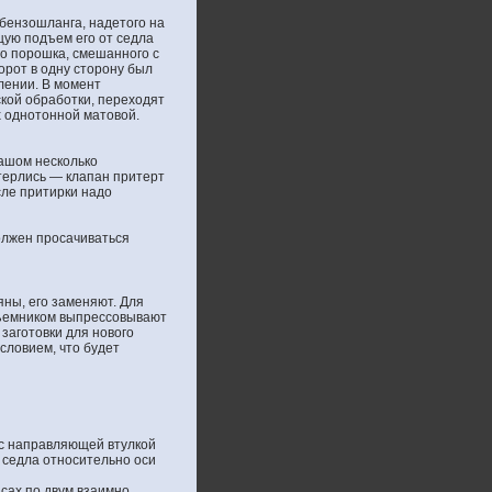
бензошланга, надетого на
щую подъем его от седла
го порошка, смешанного с
рот в одну сторону был
лении. В момент
кой обработки, переходят
х однотонной матовой.
дашом несколько
стерлись — клапан притерт
сле притирки надо
должен просачиваться
ны, его заменяют. Для
съемником выпрессовывают
 заготовки для нового
словием, что будет
 с направляющей втулкой
и седла относительно оси
сах по двум взаимно