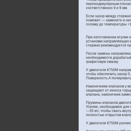
перпендикулярным плоскос
соответственно 9 и 9 мм.
Если зазор между стержне
поможет — замените и нап
головку до температуры +
При изготовлении втулки 
установки направляющих в
стержни рекомендуется про
После замены направляюще
необходимости дорабатыв
графитовую смазку.
У двигателя К750М направ
чтобы обеспечить зазор 0
Поверхность А полировать
Наконечники клапанов у м
защищают от износа торцы
клапана, наконечник заме
Пружины клапанов двигате
Усилие, необходимое для 
—35 кгс; чтобы сжать внут
полностью открытом клапа
У двигателя К750М усилие