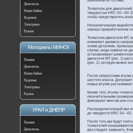
шаблоном (R=З.б мм).
Двигатель
Толкатели для двигателей
Наши байки
твердостью HRC 50—60. Ес
чтобы предотвратить изно
Ходовая
Электрика
Незначительную выработку
хорошо приработанном тор
Разное
Толкатели двигателя МТ, 
измеряют диаметр направл
этими деталями, превышае
Мотоциклы МИНСК
случае, когда замена не д
устанавливают ремонтную 
двигателя МТ (рис. 1) рас
Тюнинг
(рис. 2). которую можно и
Двигатель
Наши байки
После запрессовки втулку
шестого класса. Допускае
Ходовая
новые втулки растачивают 
Электрика
Кроме того, втулку толкат
Разное
окончательными размерами
фиксируют винтом или ст
Распределительный вал из
УРАЛ и ДНЕПР
до твердости HRC 54—62.
После того как будут снят
Тюнинг
толкателей изнашиваются 
Двигатель
вал следует заменить. В 