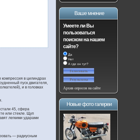
Ваше мнение
Умеете ли Вы
пользоваться
поиском на нашем
сайте?
Да
Нет
А где он тут?
я компрессия в цилиндрах
рудненный пуск двигателя,
лкателей), и в головках
Архив опросов на сайте
я.
Новые фото галереи
 стали 45, сфера
те или стекле. Щуп
авят легкими ударами
ировать — радиусным