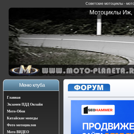
Советские мотоциклы - мото
Мотоциклы Иж, 
Меню клуба
Главная
Экзамен ПДД Онлайн
Мото-Обои
Китайские мопеды
Фото мотоциклов
Мото ВИДЕО