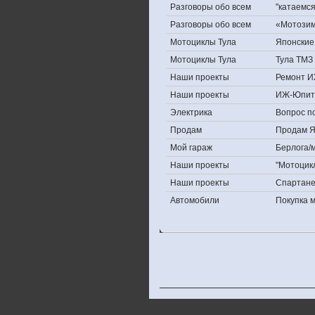
Разговоры обо всем
''катаемс
Разговоры обо всем
«Мотозима
Мотоциклы Тула
Японские 
Мотоциклы Тула
Тула ТМЗ 
Наши проекты
Ремонт И
Наши проекты
ИЖ-Юпит
Электрика
Вопрос по
Продам
Продам Яп
Мой гараж
Берлога/м
Наши проекты
"Мотоцик
Наши проекты
Спартан
Автомобили
Покупка 