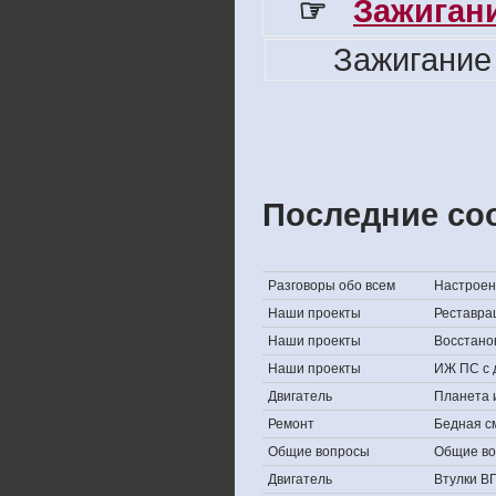
☞
Зажигани
Зажигание
Последние со
Разговоры обо всем
Настроени
Наши проекты
Реставра
Наши проекты
Восстано
Наши проекты
ИЖ ПС с 
Двигатель
Планета 
Ремонт
Бедная с
Общие вопросы
Общие в
Двигатель
Втулки В