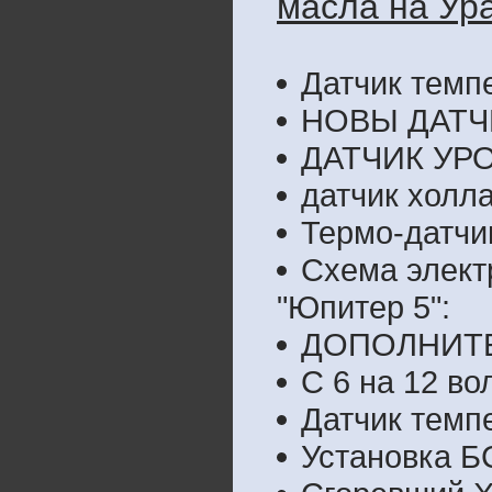
масла на Ура
Датчик темп
НОВЫ ДАТЧ
ДАТЧИК УР
датчик холл
Термо-датчи
Схема элект
"Юпитер 5":
ДОПОЛНИТ
С 6 на 12 во
Датчик темп
Установка Б