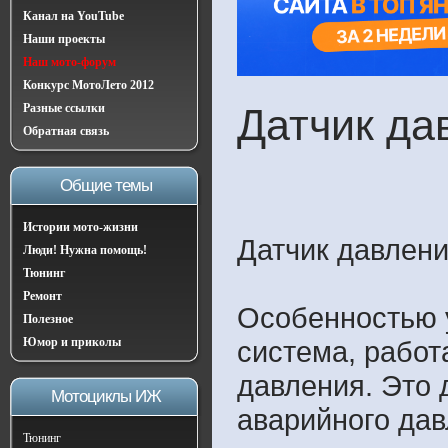
Канал на YouTube
Наши проекты
Наш мото-форум
Конкурс МотоЛето 2012
Разные ссылки
Датчик да
Обратная связь
Общие темы
Истории мото-жизни
Датчик давлени
Люди! Нужна помощь!
Тюнинг
Ремонт
Особенностью 
Полезное
Юмор и приколы
система, работ
давления. Это 
Мотоциклы ИЖ
аварийного дав
Тюнинг