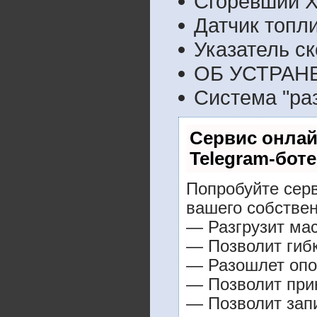
Сгоревший Х
Датчик топл
Указатель ск
ОБ УСТРАН
Система "ра
Сервис онлай
Telegram-боте
Попробуйте серв
вашего собствен
— Разгрузит мас
— Позволит гибк
— Разошлет опо
— Позволит прин
— Позволит зап