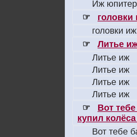
Иж юпитер
☞
головки
головки иж
☞
Литье и
Литье иж
Литье иж
Литье иж
Литье иж
☞
Вот тебе
купил колёса 
Вот тебе б