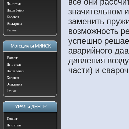
все они рассчи
Двигатель
значительном и
Наши байки
Ходовая
заменить пружи
Электрика
возможность ре
Разное
успешно решает
Мотоциклы МИНСК
аварийного дав
давления возду
Тюнинг
Двигатель
части) и сваро
Наши байки
Ходовая
Электрика
Разное
УРАЛ и ДНЕПР
Тюнинг
Двигатель