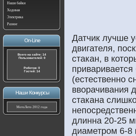
Наши байки
Ходовая
Электрика
Разное
Датчик лучше 
On-Line
двигателя, пос
Всего на сайте: 14
стакан, в кото
Пользователей: 0
приваривается
Роботов: 0
Гостей: 14
(естественно с
вворачивания д
Наши Конкурсы
стакана слишко
МотоЛето 2012 года
непосредственн
длинна 20-25 м
диаметром 6-8