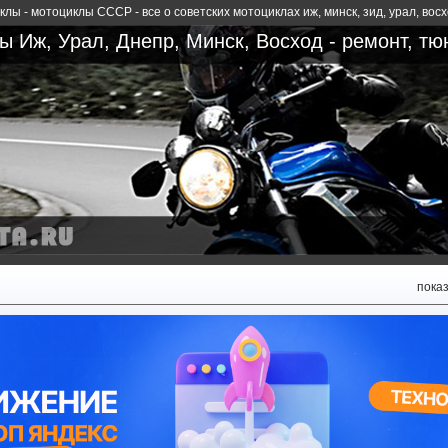
лы - мотоциклы СССР - все о советских мотоциклах иж, минск, зид, урал, вос
 Иж, Урал, Днепр, Минск, Восход - ремонт, тю
пока