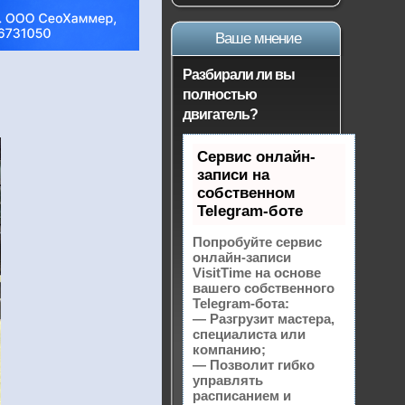
Ваше мнение
Разбирали ли вы
полностью
двигатель?
Сервис онлайн-
записи на
собственном
Telegram-боте
Попробуйте сервис
онлайн-записи
VisitTime на основе
вашего собственного
Telegram-бота:
— Разгрузит мастера,
специалиста или
компанию;
— Позволит гибко
управлять
расписанием и