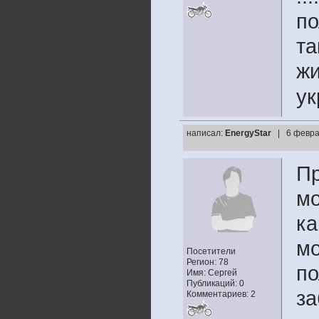
по
та
жи
у
написал:
EnergyStar
| 6 февра
Пр
мо
ка
мо
Посетители
Регион: 78
по
Имя: Cергей
Публикаций: 0
за
Комментариев: 2