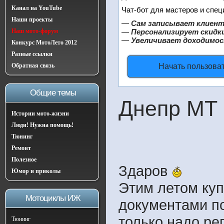
Канал на YouTube
Чат-бот для мастеров и спец
Наши проекты
—
Сам записывает клиент
Наш мото-форум
—
Персонализирует скидки
—
Увеличивает доходимос
Конкурс МотоЛето 2012
Разные ссылки
Обратная связь
Начать пользова
Общие темы
Днепр МТ 
Истории мото-жизни
Люди! Нужна помощь!
Тюнинг
Ремонт
Полезное
Здаров
Юмор и приколы
Этим летом куп
Мотоциклы ИЖ
документами по
только надо ре
Тюнинг