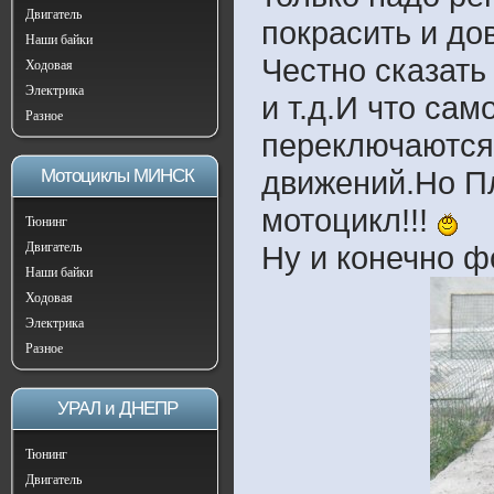
Двигатель
покрасить и до
Наши байки
Честно сказать
Ходовая
Электрика
и т.д.И что са
Разное
переключаются 
движений.Но Пл
Мотоциклы МИНСК
мотоцикл!!!
Тюнинг
Двигатель
Ну и конечно ф
Наши байки
Ходовая
Электрика
Разное
УРАЛ и ДНЕПР
Тюнинг
Двигатель