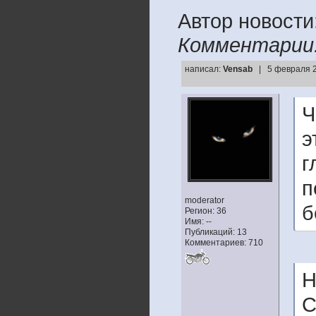
Автор новости
Комментарии
написал:
Vensab
| 5 февраля 2
Ч
э
г
п
moderator
б
Регион: 36
Имя: --
Публикаций: 13
Комментариев: 710
Н
С