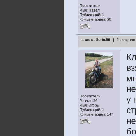
Посетители
Имя: Павел
Публикаций: 1
Комментариев: 60
написал:
Sorin.56
| 5 февраля 
Кл
вз
мн
не
Посетители
у 
Регион: 56
Имя: Игорь
ст
Публикаций: 1
Комментариев: 147
не
бо