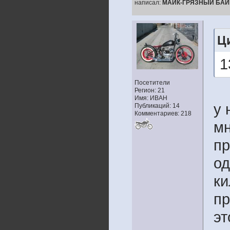
написал:
МАЙК-ГРЯЗНЫЙ БАЙ
Ц
1
Посетители
Регион: 21
Имя: ИВАН
у 
Публикаций: 14
Комментариев: 218
мн
пр
од
ки
пр
эт