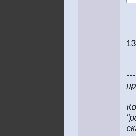
13
---
пр
__
Ко
"р
ск