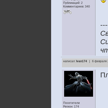
Публикаций: 2
Комментариев: 340
---
Св
Си
чт
написал:
Ivan174
| 6 февраля 
Пл
Посетители
Регион: 174