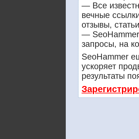
— Все извест
вечные ссылки
отзывы, статьи
— SeoHammer п
запросы, на к
SeoHammer ещ
ускоряет прод
результаты по
Зарегистрир