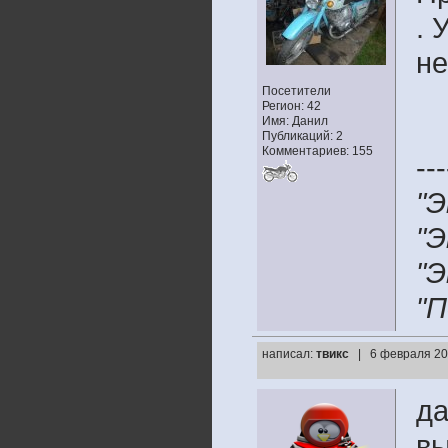
. 
не
Посетители
Регион: 42
Имя: Данил
Публикаций: 2
Комментариев: 155
---
"Э
"Э
"Э
"П
написал:
твикс
| 6 февраля 20
да
в