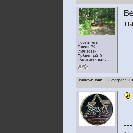
Ве
ты
Посетители
Регион: 79
Имя: вован
Публикаций: 0
Комментариев: 20
написал:
John
| 6 февраля 201
---