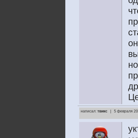
од
чт
пр
ст
он
вы
но
пр
др
Це
написал:
твикс
| 5 февраля 20
ук