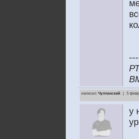
ме
вс
ко
---
Р
В
написал:
Чулпанский
| 5 февр
у 
ур