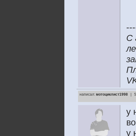
---
С 
ле
за
Пл
VK
написал:
мотоциклист1998
| 
у 
во
у 