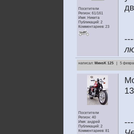
дв
Посетители
Регион: 61/161
Имя: Никита
Публикаций: 2
Комментариев: 23
---
лю
написал:
MинsK 125
| 5 февра
Мо
13
Посетители
Регион: 40
---
Имя: андрей
Публикаций: 2
Че
Комментариев: 81