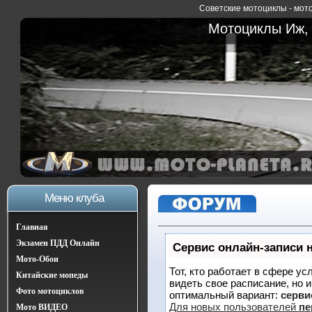
Советские мотоциклы - мото
Мотоциклы Иж, 
Меню клуба
Главная
Экзамен ПДД Онлайн
Сервис онлайн-записи 
Мото-Обои
Тот, кто работает в сфере ус
Китайские мопеды
видеть свое расписание, но 
Фото мотоциклов
оптимальный вариант:
сервис
Для новых пользователей
пе
Мото ВИДЕО