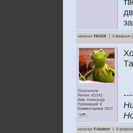
тв
дв
за
написал:
FRAER
| 6 февраля 2
Хо
Та
Посетители
---
Регион: 42/142
Имя: Александр
Ни
Публикаций: 9
Комментариев: 2027
Но
написал:
F.vladimir
| 6 февраля