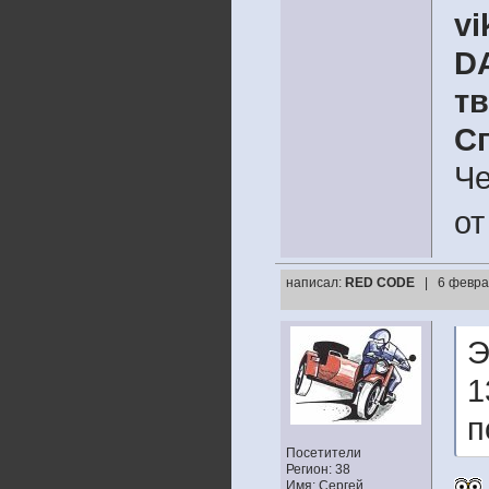
vi
D
т
С
Че
от
написал:
RED CODE
| 6 февра
Э
1
п
Посетители
Регион: 38
Имя: Сергей