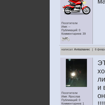
ма
Посетители
Имя: --
Публикаций: 0
Комментариев: 39
написал:
Avtoznavec
| 6 февра
ЭТ
хо
ли
и 
Посетители
он
Имя: Ярослав
Публикаций: 0
!!
Комментариев: 1