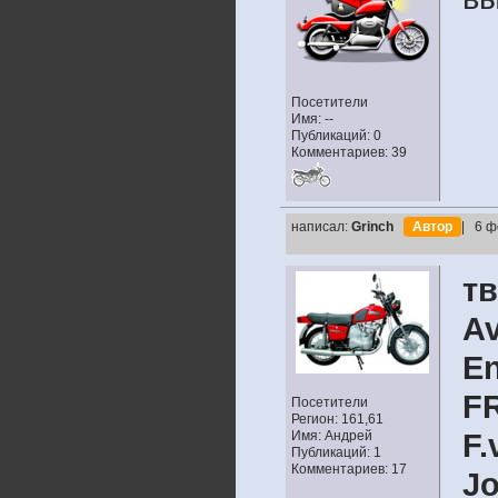
Посетители
Имя: --
Публикаций: 0
Комментариев: 39
написал:
Grinch
Автор
| 6 ф
т
A
En
F
Посетители
Регион: 161,61
Имя: Андрей
F.
Публикаций: 1
Комментариев: 17
J