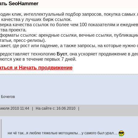
лать SeoHammer
один клик, интеллектуальный подбор запросов, покупка самых
 качества у лучших бирж ссылок.
верка качества ссылок по более чем 100 показателям и ежедне
тва проекта.
форматы ссылок: арендные ссылки, вечные ссылки, публикации
татьи, пресс-релизы).
ет, где рост или падение, а также запросы, на которые нужно 
редоставляет технологию
Буст
, она ускоряет продвижение в де
ются уже в течение первых 7 дней.
аться и Начать продвижение
 Бочегов
 июля 2010 11:44 | На сайте с: 16.06.2010 |
ни чё так...я люблю тяжелые мотоциклы....у самого был урал....