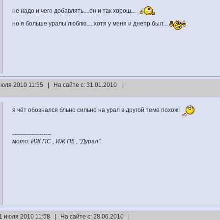
не надо и чего добавлять....он и так хорош...
но я больше уралы люблю.....хотя у меня и днепр был...
июля 2010 11:55 | На сайте с: 31.01.2010 |
я чёт обознался бльно сильно на урал в другой теме похож!
--------------------
мото: ИЖ ПС , ИЖ П5 , "Дурал".
1 июля 2010 11:58 | На сайте с: 28.06.2010 |