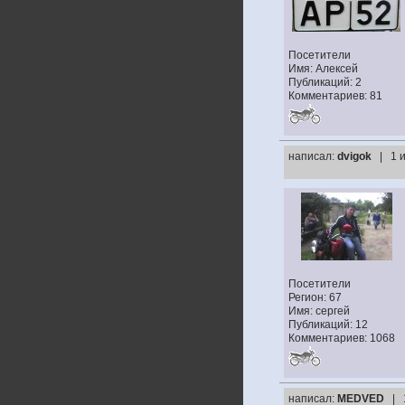
Посетители
Имя: Алексей
Публикаций: 2
Комментариев: 81
написал:
dvigok
| 1 
Посетители
Регион: 67
Имя: сергей
Публикаций: 12
Комментариев: 1068
написал:
MEDVED
| 