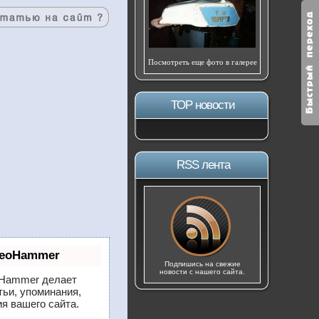
Посмотреть еще фото в галерее
ТОР новости
RSS лента
SeoHammer
Подпишись на свежие
новости с нашего сайта.
Hammer делает
тьи, упоминания,
я вашего сайта.