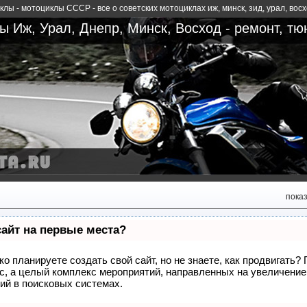
лы - мотоциклы СССР - все о советских мотоциклах иж, минск, зид, урал, вос
 Иж, Урал, Днепр, Минск, Восход - ремонт, тю
пока
сайт на первые места?
о планируете создать свой сайт, но не знаете, как продвигать?
сс, а целый комплекс мероприятий, направленных на увеличение
ий в поисковых системах.