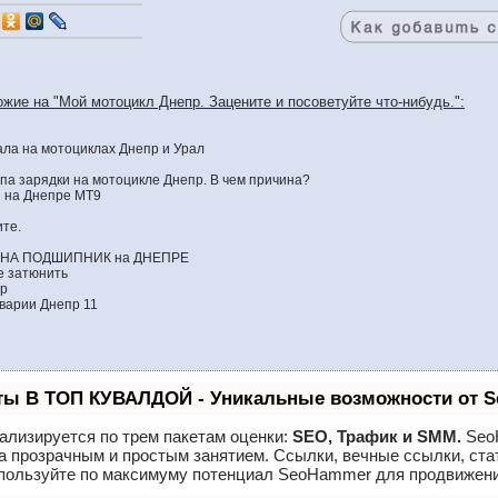
ожие на "Мой мотоцикл Днепр. Зацените и посоветуйте что-нибудь.":
ла на мотоциклах Днепр и Урал
па зарядки на мотоцикле Днепр. В чем причина?
 на Днепре МТ9
те.
 НА ПОДШИПНИК на ДНЕПРЕ
е затюнить
пр
варии Днепр 11
ты В ТОП КУВАЛДОЙ - Уникальные возможности от 
ализируется по трем пакетам оценки:
SEO, Трафик и SMM.
Seo
а прозрачным и простым занятием. Ссылки, вечные ссылки, ста
спользуйте по максимуму потенциал SeoHammer для продвижени