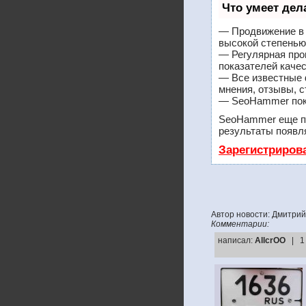
Что умеет де
— Продвижение в 
высокой степенью
— Регулярная про
показателей качес
— Все известные 
мнения, отзывы, с
— SeoHammer покаж
SeoHammer еще п
результаты появля
Зарегистриров
Автор новости: Дмитрий
Комментарии:
написал:
AllcrOO
| 1