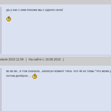
да у нас с ним похожи мы с одного села!
 июля 2010 11:59 | На сайте с: 16.06.2010 |
во во во...я тож сначала...написал комент типа -это чё из темы *что можн 
потом допёрло.....