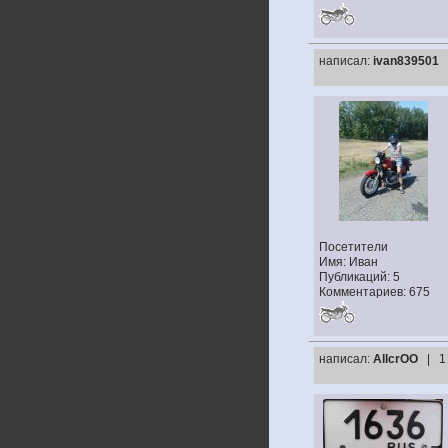
написал:
ivan839501
Посетители
Имя: Иван
Публикаций: 5
Комментариев: 675
написал:
AllcrOO
| 1