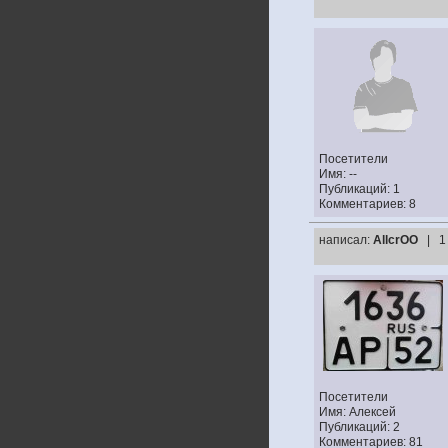
Посетители
Имя: --
Публикаций: 1
Комментариев: 8
написал:
AllcrOO
| 1
Посетители
Имя: Алексей
Публикаций: 2
Комментариев: 81