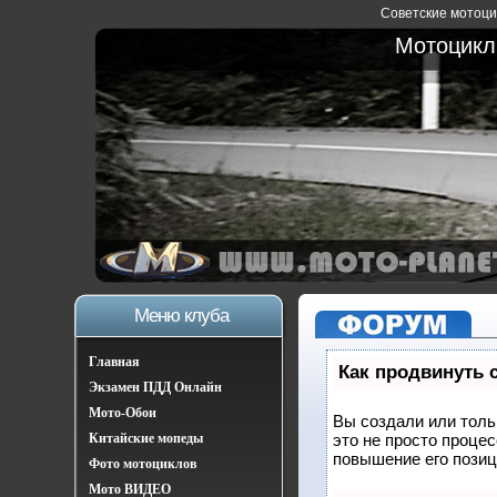
Советские мотоцик
Мотоциклы
Меню клуба
Главная
Как продвинуть 
Экзамен ПДД Онлайн
Мото-Обои
Вы создали или тольк
Китайские мопеды
это не просто проце
повышение его позиц
Фото мотоциклов
Мото ВИДЕО