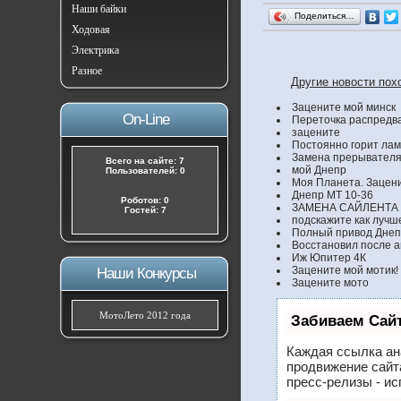
Наши байки
Поделиться…
Ходовая
Электрика
Разное
Другие новости пох
Зацените мой минск
On-Line
Переточка распредва
зацените
Постоянно горит лам
Замена прерывателя
Всего на сайте: 7
мой Днепр
Пользователей: 0
Моя Планета. Зацени
Днепр МТ 10-36
Роботов: 0
ЗАМЕНА САЙЛЕНТА
Гостей: 7
подскажите как лучш
Полный привод Дне
Восстановил после а
Иж Юпитер 4К
Зацените мой мотик!
Наши Конкурсы
Зацените мото
МотоЛето 2012 года
Забиваем Сай
Каждая ссылка ан
продвижение сайт
пресс-релизы - и