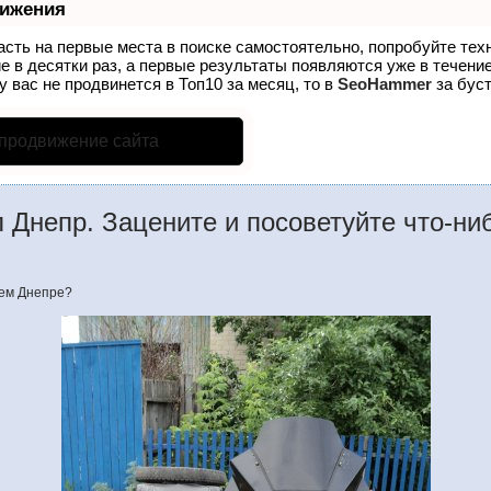
вижения
асть на первые места в поиске самостоятельно, попробуйте те
е в десятки раз, а первые результаты появляются уже в течение
у вас не продвинется в Топ10 за месяц, то в
SeoHammer
за бус
 продвижение сайта
 Днепр. Зацените и посоветуйте что-ни
оем Днепре?