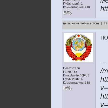
ме
Имя: Никита
Публикаций: 1
ht
Комментариев: 410
написал:
samoilow.artiom
| 22
по
---
Посетители
/m
Регион: 56
Имя: Артём.56RUS
ht
Публикаций: 6
Комментариев: 638
v=
ht
v=