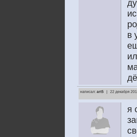
ду
ис
ро
в 
ещ
ил
ма
дё
написал:
art5
| 22 декабря 201
я 
за
св