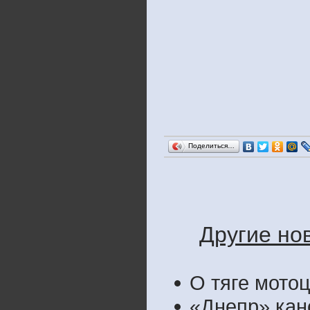
Поделиться…
Другие но
О тяге мотоц
«Днепр» кане