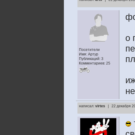
ф
о 
пе
Посетители
Имя: Артур
пл
Публикаций: 3
Комментариев: 25
иж
не
написал:
virtes
| 22 декабря 2
св