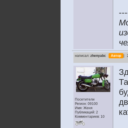
---
М
из
че
написал:
zhenyabc
Автор
| 
Зд
Та
бу
Посетители
дв
Регион: 09100
Имя: Женя
ка
Публикаций: 2
Комментариев: 10