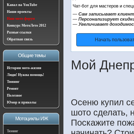
Канал на YouTube
Чат-бот для мастеров и спец
Наши проекты
—
Сам записывает клиент
Наш мото-форум
—
Персонализирует скидки
—
Увеличивает доходимос
Конкурс МотоЛето 2012
Разные ссылки
Обратная связь
Начать пользова
Общие темы
Мой Днеп
Истории мото-жизни
Люди! Нужна помощь!
Тюнинг
Ремонт
Полезное
Осеню купил се
Юмор и приколы
шото сделать, 
Мотоциклы ИЖ
Поскажите пожал
начинать? Стои
Тюнинг