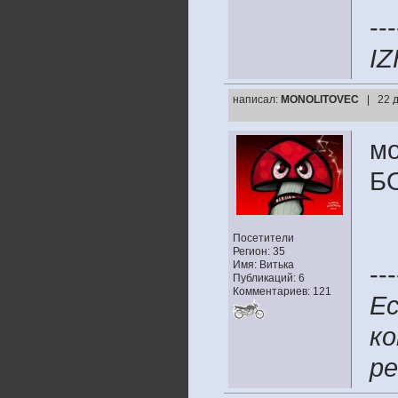
---
IZ
написал:
MONOLITOVEC
| 22 
мо
Б
Посетители
Регион: 35
Имя: Витька
---
Публикаций: 6
Комментариев: 121
Ес
ко
р