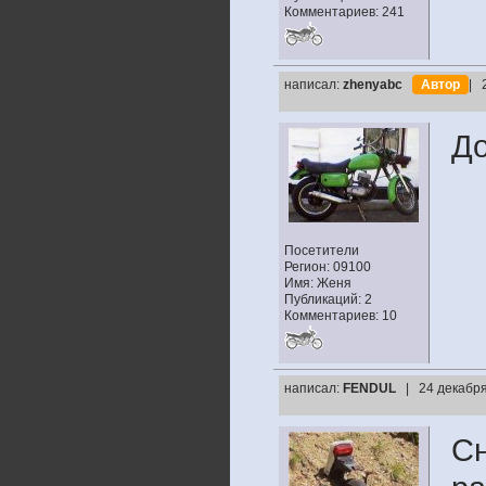
Комментариев: 241
написал:
zhenyabc
Автор
| 
До
Посетители
Регион: 09100
Имя: Женя
Публикаций: 2
Комментариев: 10
написал:
FENDUL
| 24 декабря
Сн