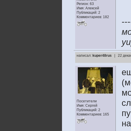
Регион: 63
Имя: Алексей
Публикаций: 2
Комментариев: 182
---
мо
yu
написал:
kuper48rus
| 22 дека
ещ
(м
мо
сл
Посетители
Имя: Сергей
Публикаций: 2
пу
Комментариев: 165
на