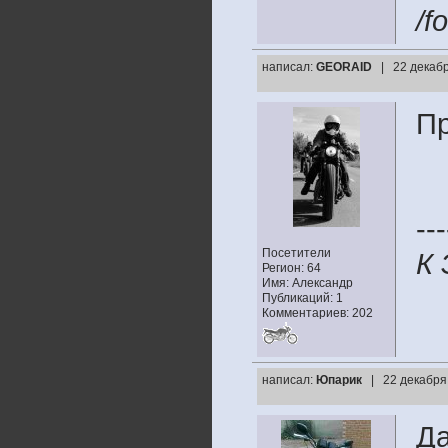
/f
написал:
GEORAID
| 22 декабр
Пр
---
Посетители
К 
Регион: 64
Имя: Александр
Публикаций: 1
Комментариев: 202
написал:
Юпарик
| 22 декабря
Да