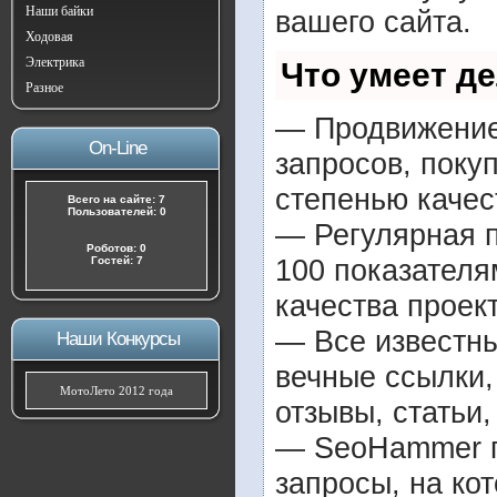
Наши байки
вашего сайта.
Ходовая
Электрика
Что умеет д
Разное
— Продвижение 
On-Line
запросов, поку
степенью качес
Всего на сайте: 7
Пользователей: 0
— Регулярная п
Роботов: 0
100 показателя
Гостей: 7
качества проект
— Все известн
Наши Конкурсы
вечные ссылки,
МотоЛето 2012 года
отзывы, статьи,
— SeoHammer по
запросы, на ко