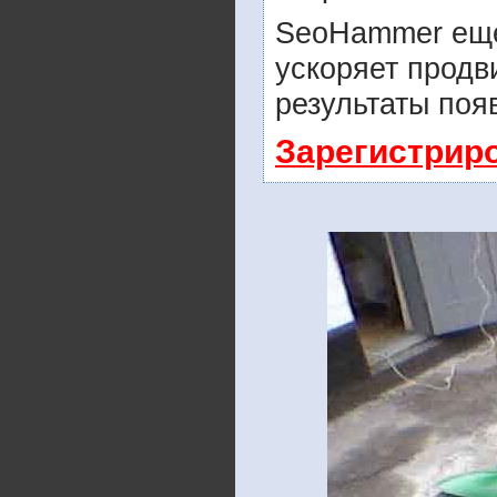
SeoHammer еще
ускоряет продв
результаты поя
Зарегистрир