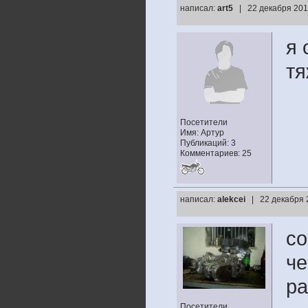
написал:
art5
| 22 декабря 201
я 
тя
Посетители
Имя: Артур
Публикаций: 3
Комментариев: 25
написал:
alekcei
| 22 декабря 
со
че
ра
Посетители