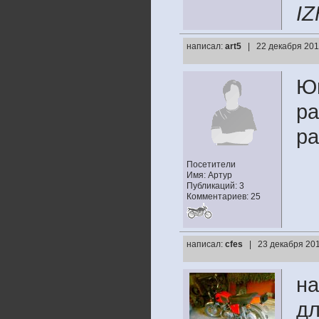
IZ
написал:
art5
| 22 декабря 201
Юп
ра
ра
Посетители
Имя: Артур
Публикаций: 3
Комментариев: 25
написал:
cfes
| 23 декабря 201
на
дл