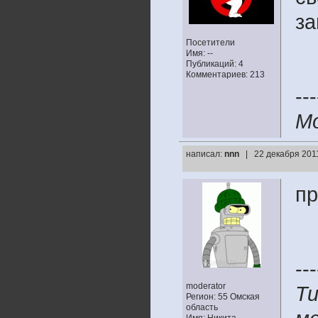
за
Посетители
Имя: --
Публикаций: 4
Комментариев: 213
---
М
написал:
nnn
| 22 декабря 201
пр
---
moderator
Ти
Регион: 55 Омская
область