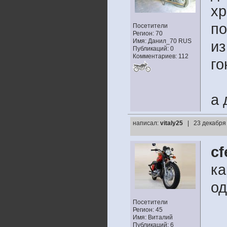
хр
по
Посетители
Регион: 70
Имя: Данил_70 RUS
из
Публикаций: 0
Комментариев: 112
го
а 
написал:
vitaly25
| 23 декабря
cf
ка
од
Посетители
Регион: 45
Имя: Виталий
Публикаций: 6