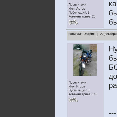
ка
Посетители
Имя: Артур
бы
Публикаций: 3
Комментариев: 25
бы
написал:
Юпарик
| 22 декабря
Ну
бы
БС
до
Посетители
ра
Имя: Игорь
Публикаций: 3
Комментариев: 140
---