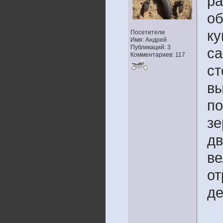
ра
об
ку
Посетители
Имя: Андрей
Публикаций: 3
са
Комментариев: 117
ст
вы
по
зе
дв
ве
от
де