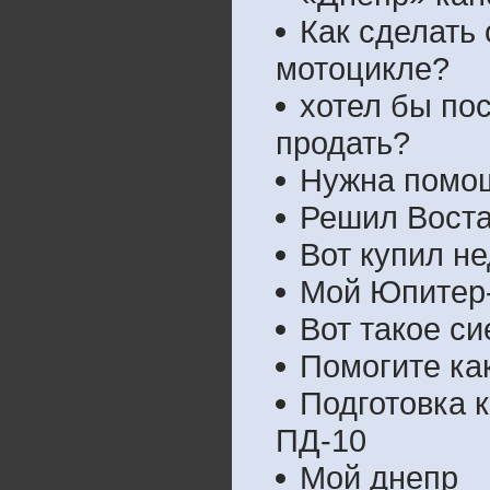
Как сделать 
мотоцикле?
хотел бы пос
продать?
Нужна помо
Решил Воста
Вот купил не
Мой Юпитер
Вот такое си
Помогите как
Подготовка 
ПД-10
Мой днепр