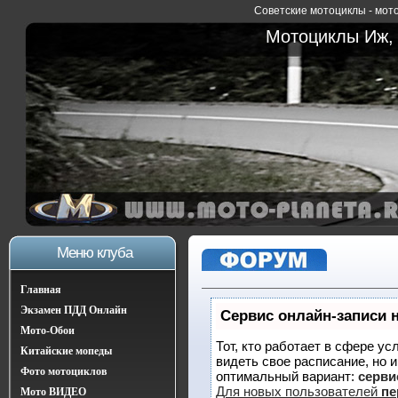
Советские мотоциклы - мото
Мотоциклы Иж, 
Меню клуба
Главная
Экзамен ПДД Онлайн
Сервис онлайн-записи 
Мото-Обои
Тот, кто работает в сфере ус
Китайские мопеды
видеть свое расписание, но 
Фото мотоциклов
оптимальный вариант:
сервис
Для новых пользователей
пе
Мото ВИДЕО