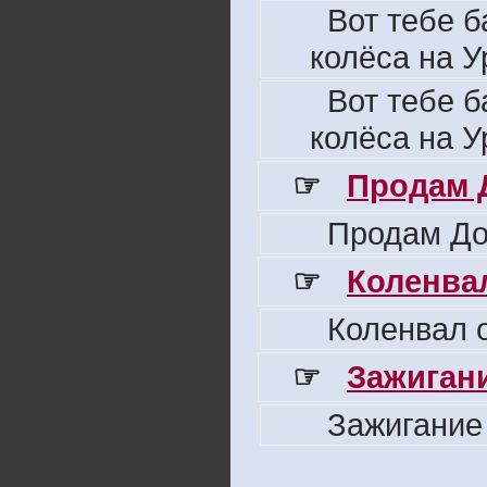
Вот тебе б
колёса на У
Вот тебе б
колёса на У
☞
Продам 
Продам До
☞
Коленвал
Коленвал о
☞
Зажигани
Зажигание