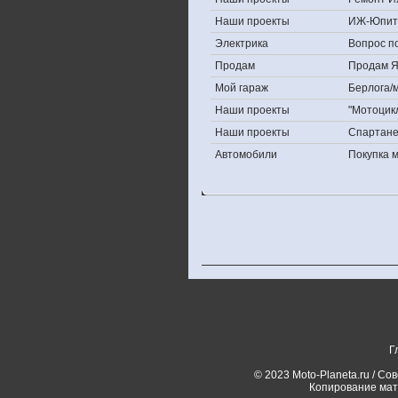
Наши проекты
ИЖ-Юпит
Электрика
Вопрос по
Продам
Продам Яп
Мой гараж
Берлога/м
Наши проекты
"Мотоцик
Наши проекты
Спартан
Автомобили
Покупка 
Г
© 2023 Moto-Planeta.ru / Со
Копирование мат