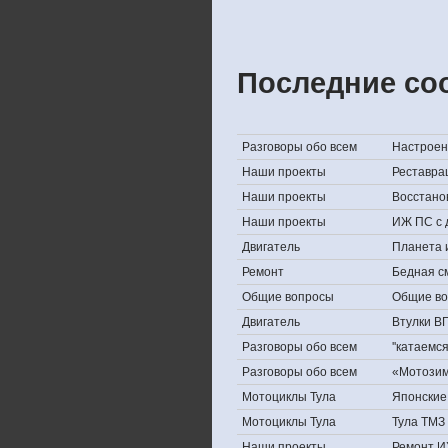
Последние со
Разговоры обо всем
Настроени
Наши проекты
Реставра
Наши проекты
Восстано
Наши проекты
ИЖ ПС с 
Двигатель
Планета 
Ремонт
Бедная с
Общие вопросы
Общие в
Двигатель
Втулки В
Разговоры обо всем
''катаемс
Разговоры обо всем
«Мотозима
Мотоциклы Тула
Японские 
Мотоциклы Тула
Тула ТМЗ 
Наши проекты
Ремонт И