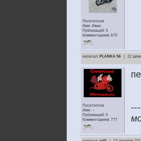
Посетители
Имя: Иван
Публикаций: 5
Комментариев: 675
написал:
PLANKA 56
| 22 дека
пе
---
Посетители
Имя: --
Публикаций: 5
м
Комментариев: 777
написал:
art5
| 22 декабря 201