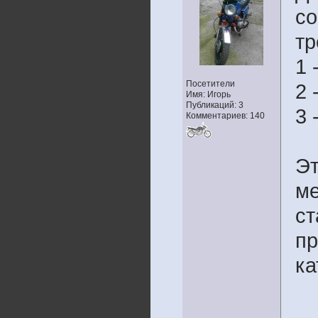
со
тр
1
Посетители
2 
Имя: Игорь
Публикаций: 3
3 
Комментариев: 140
Эт
ме
ст
пр
ка