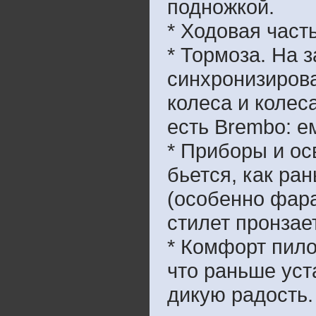
подножкой.
* Ходовая част
* Тормоза. На 
синхронизиров
колеса и колес
есть Brembo: е
* Приборы и ос
бьется, как ра
(особенно фара
стилет пронзае
* Комфорт пило
что раньше уст
дикую радость.