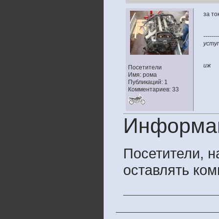
за то
--------
уступ
иж
Посетители
Имя: рома
Публикаций: 1
Комментариев: 33
Информа
Посетители, 
оставлять ком