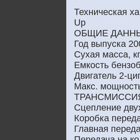
Техническая ха
Up
ОБЩИЕ ДАНН
Год выпуска 20
Сухая масса, к
Емкость бензоб
Двигатель 2-ци
Макс. мощность
ТРАНСМИССИ
Сцепление дву
Коробка переда
Главная перед
Передача на ко