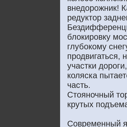
внедорожник! К
редуктор задне
Бездифференци
блокировку мос
глубокому снег
продвигаться, 
участки дороги
коляска пытает
часть.
Стояночный тор
крутых подъема
Современный я