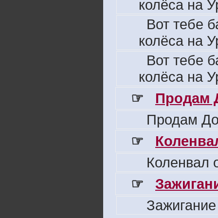
колёса на У
Вот тебе б
колёса на У
Вот тебе б
колёса на У
☞
Продам 
Продам До
☞
Коленвал
Коленвал о
☞
Зажигани
Зажигание