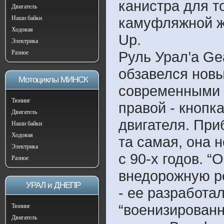
канистра для т
Двигатель
Наши байки
камуфляжной же
Ходовая
Up.
Электрика
Руль Урал’а G
Разное
обзавелся нов
Мотоциклы МИНСК
современными 
Тюнинг
правой - кнопк
Двигатель
двигателя. При
Наши байки
Ходовая
та самая, она 
Электрика
с 90-х годов. “
Разное
внедорожную р
УРАЛ и ДНЕПР
- ее разработа
“военизированн
Тюнинг
Двигатель