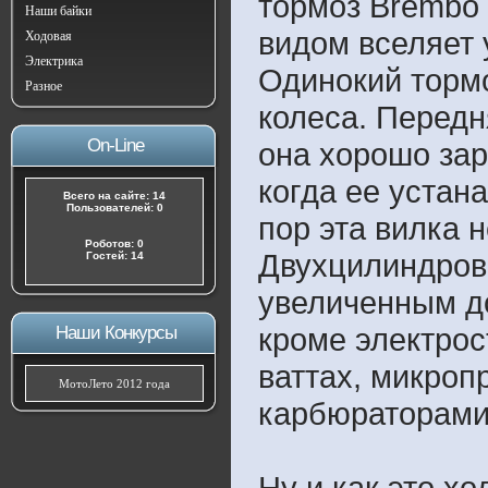
тормоз Brembo 
Наши байки
видом вселяет 
Ходовая
Электрика
Одинокий тормо
Разное
колеса. Передн
On-Line
она хорошо зар
когда ее устана
Всего на сайте: 14
Пользователей: 0
пор эта вилка 
Роботов: 0
Двухцилиндров
Гостей: 14
увеличенным д
кроме электрос
Наши Конкурсы
ваттах, микро
МотоЛето 2012 года
карбюраторами 
Ну и как это х