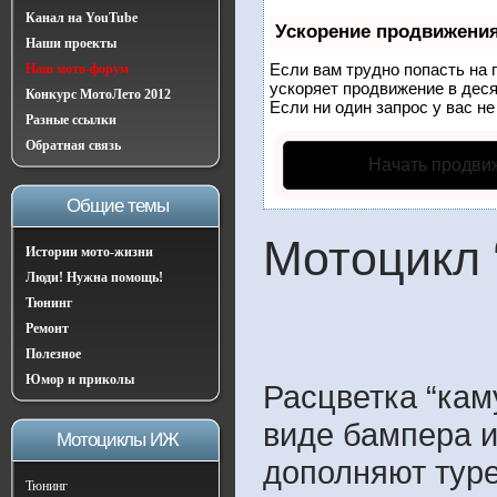
Канал на YouTube
Ускорение продвижени
Наши проекты
Если вам трудно попасть на 
Наш мото-форум
ускоряет продвижение в деся
Конкурс МотоЛето 2012
Если ни один запрос у вас не
Разные ссылки
Обратная связь
Начать продви
Общие темы
Мотоцикл 
Истории мото-жизни
Люди! Нужна помощь!
Тюнинг
Ремонт
Полезное
Юмор и приколы
Расцветка “кам
виде бампера и
Мотоциклы ИЖ
дополняют туре
Тюнинг