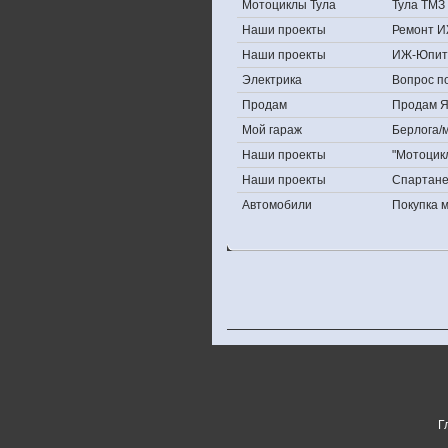
Мотоциклы Тула
Тула ТМЗ 
Наши проекты
Ремонт И
Наши проекты
ИЖ-Юпит
Электрика
Вопрос по
Продам
Продам Яп
Мой гараж
Берлога/м
Наши проекты
"Мотоцик
Наши проекты
Спартан
Автомобили
Покупка 
Г