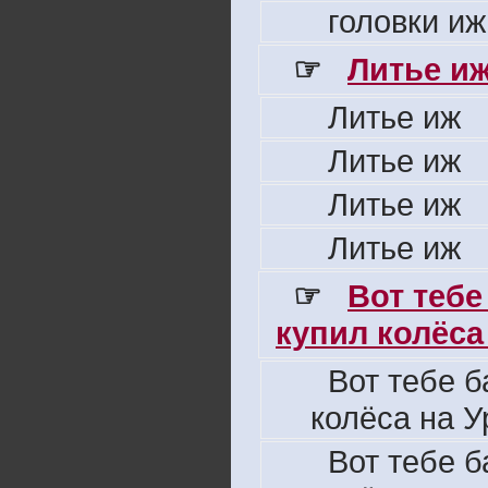
головки иж
☞
Литье и
Литье иж
Литье иж
Литье иж
Литье иж
☞
Вот тебе
купил колёса 
Вот тебе б
колёса на У
Вот тебе б