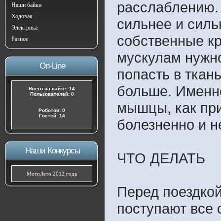
расслаблению.
Наши байки
Ходовая
сильнее и силь
Электрика
собственные кр
Разное
мускулам нужн
On-Line
попасть в ткан
больше. Именно
Всего на сайте: 14
Пользователей: 0
мышцы, как при
Роботов: 0
Гостей: 14
болезненно и н
Наши Конкурсы
ЧТО ДЕЛАТЬ
МотоЛето 2012 года
Перед поездкой
поступают все 