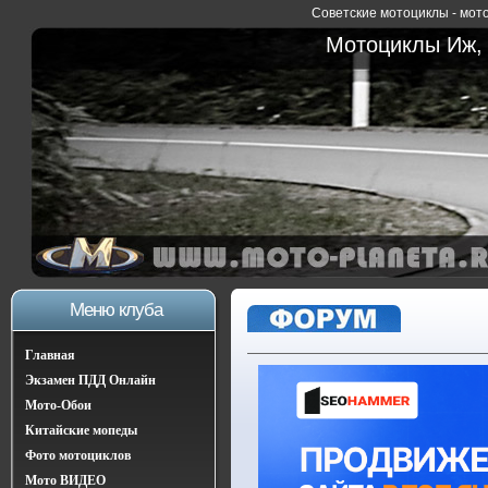
Советские мотоциклы - мото
Мотоциклы Иж, 
Меню клуба
Главная
Экзамен ПДД Онлайн
Мото-Обои
Китайские мопеды
Фото мотоциклов
Мото ВИДЕО