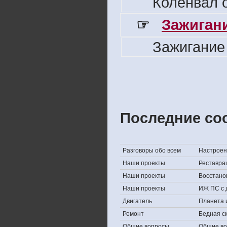
Коленвал о
☞
Зажигани
Зажигание
Последние со
Разговоры обо всем
Настроени
Наши проекты
Реставра
Наши проекты
Восстано
Наши проекты
ИЖ ПС с 
Двигатель
Планета 
Ремонт
Бедная с
Общие вопросы
Общие в