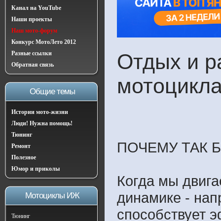
Канал на YouTube
Наши проекты
Наш мото-форум
Конкурс МотоЛето 2012
Разные ссылки
Отдых и р
Обратная связь
мотоцикл
Общие темы
Истории мото-жизни
Люди! Нужна помощь!
Тюнинг
ПОЧЕМУ ТАК 
Ремонт
Полезное
Юмор и приколы
Когда мы двига
динамике - нап
Мотоциклы ИЖ
способствует 
Тюнинг