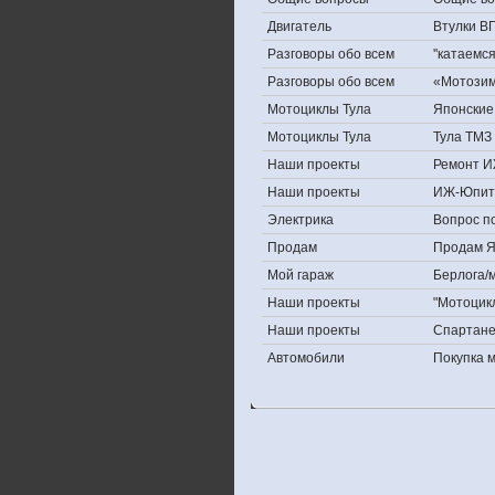
Двигатель
Втулки В
Разговоры обо всем
''катаемс
Разговоры обо всем
«Мотозима
Мотоциклы Тула
Японские 
Мотоциклы Тула
Тула ТМЗ 
Наши проекты
Ремонт И
Наши проекты
ИЖ-Юпит
Электрика
Вопрос по
Продам
Продам Яп
Мой гараж
Берлога/м
Наши проекты
"Мотоцик
Наши проекты
Спартан
Автомобили
Покупка 