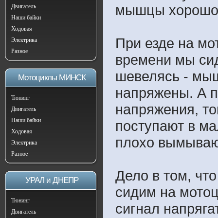
мышцы хорошо 
Двигатель
Наши байки
Ходовая
При езде на мо
Электрика
Разное
времени мы сид
шевелясь - мыш
Мотоциклы МИНСК
напряжены. А п
Тюнинг
напряжения, то
Двигатель
Наши байки
поступают в ма
Ходовая
плохо вымываю
Электрика
Разное
Дело в том, чт
УРАЛ и ДНЕПР
сидим на мотоц
Тюнинг
сигнал напряга
Двигатель