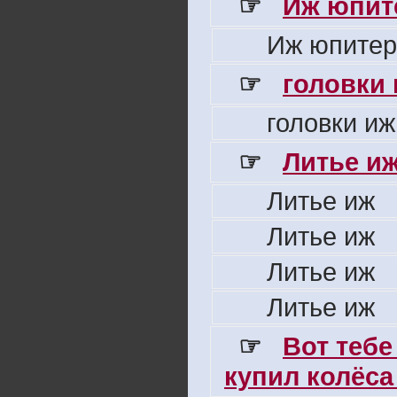
☞
Иж юпите
Иж юпитер
☞
головки
головки иж
☞
Литье и
Литье иж
Литье иж
Литье иж
Литье иж
☞
Вот тебе
купил колёса 