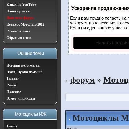
Канал на YouTube
Ускорение продвижени
Наши проекты
Если вам трудно попасть на 
Наш мото-форум
ускоряет продвижение в деся
Конкурс МотоЛето 2012
Если ни один запрос у вас не
Разные ссылки
Обратная связь
Начать продви
Общие темы
Истории мото-жизни
Люди! Нужна помощь!
форум
»
Мотоц
Тюнинг
Ремонт
Полезное
Юмор и приколы
Мотоциклы ИЖ
Мотоциклы М
Тюнинг
Форум