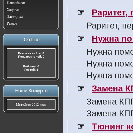
Наши байки
☞
Раритет,
Ходовая
Электрика
Раритет, п
Разное
☞
Нужна по
On-Line
Нужна пом
Всего на сайте: 8
Пользователей: 0
Нужна пом
Роботов: 0
Гостей: 8
Нужна пом
☞
Замена К
Наши Конкурсы
Замена КПП
МотоЛето 2012 года
Замена КПП
☞
Тюнинг к