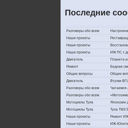
Последние соо
Разговоры обо всем
Настроение,
Наши проекты
Реставрац
Наши проекты
Восстанов
Наши проекты
ИЖ ПС с д
Двигатель
Планета и
Ремонт
Бедная см
Общие вопросы
Общие во
Двигатель
Втулки ВГ
Разговоры обо всем
''катаемся
Разговоры обо всем
«Мотозима-
Мотоциклы Тула
Японские д
Мотоциклы Тула
Тула ТМЗ 
Наши проекты
Ремонт ИЖ
Наши проекты
ИЖ-Юпите