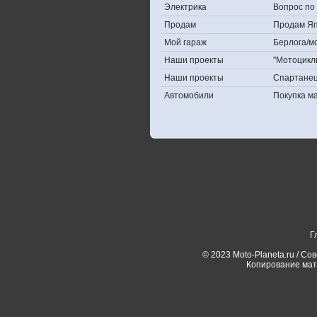
Электрика
Вопрос по 
Продам
Продам Япо
Мой гараж
Берлога/мо
Наши проекты
"Мотоцикл
Наши проекты
Спартане
Автомобили
Покупка 
Г
© 2023 Moto-Planeta.ru / Со
Копирование мат