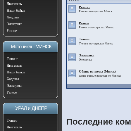
Двигатель
Ремонт
Наши байки
Ремонт мотоциклов Минск
Ходовая
Разное
Электрика
Разное о мотоциклах Минск
Разное
Тюнинг
Тюнинг мотоциклов Минск
Мотоциклы МИНСК
Электрика
Тюнинг
Электрика
Двигатель
Общие вопросы (Минск)
Наши байки
самые разные вопросы по Минску
Ходовая
Электрика
Разное
УРАЛ и ДНЕПР
Последние ком
Тюнинг
Двигатель