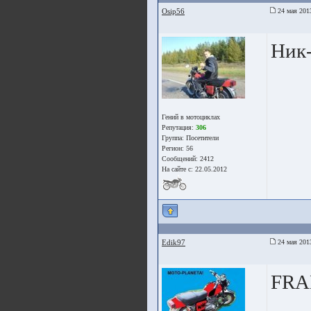
Osip56
24 мая 201
Ник-
Гений в мотоциклах
Репутация:
306
Группа:
Посетители
Регион: 56
Сообщений: 2412
На сайте с: 22.05.2012
Edik97
24 мая 201
FRAE