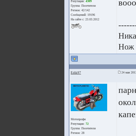
вооо
Репутация:
4309
Группа:
Посетители
Регион: 42/142
Сообщений: 19196
На сайте с: 23.03.2012
------
Ника
Нож 
Edik97
24 мая 201
парн
окол
капе
Мотопрофи
Репутация:
72
Группа:
Посетители
Регион: 28