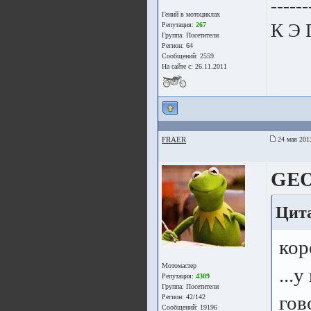
------
Гений в мотоциклах
К Э 
Репутация:
267
Группа:
Посетители
Регион: 64
Сообщений: 2559
На сайте с: 26.11.2011
FRAER
24 мая 201
GE
Цита
кор
Мотомастер
...
Репутация:
4309
Группа:
Посетители
гов
Регион: 42/142
Сообщений: 19196