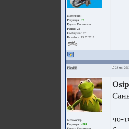
Мотопрофи
Репутация:
72
Группа:
Посетители
Регион: 28
Сообщений: 875
На сайте с: 19.02.2013
FRAER
24 мая 201
Osi
Сань
чо-т
Мотомастер
Репутация:
4309
Группа:
Посетители