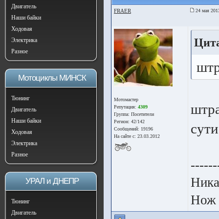
Двигатель
FRAER
24 мая 201
Наши байки
Ходовая
Цита
Электрика
Разное
штр
Мотоциклы МИНСК
Тюнинг
Мотомастер
штра
Репутация:
4309
Двигатель
Группа:
Посетители
Наши байки
Регион: 42/142
сути
Сообщений: 19196
Ходовая
На сайте с: 23.03.2012
Электрика
Разное
------
Ника
УРАЛ и ДНЕПР
Нож 
Тюнинг
Двигатель