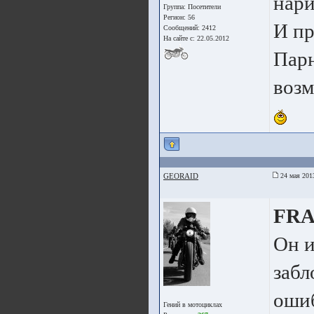
нари
Группа:
Посетители
Регион: 56
И пр
Сообщений: 2412
На сайте с: 22.05.2012
Парн
возм
GEORAID
24 мая 201
FR
Он и
забл
ошиб
Гений в мотоциклах