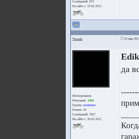
Сообщений: 875
На сайте с: 19.02.2013
Vensab
24 мая 201
Edi
да в
------
Мотоорганизм
прим
Репутация:
1364
Группа:
moderator
Регион: 36
____
Сообщений: 7827
На сайте с: 30.05.2012
Когд
гара