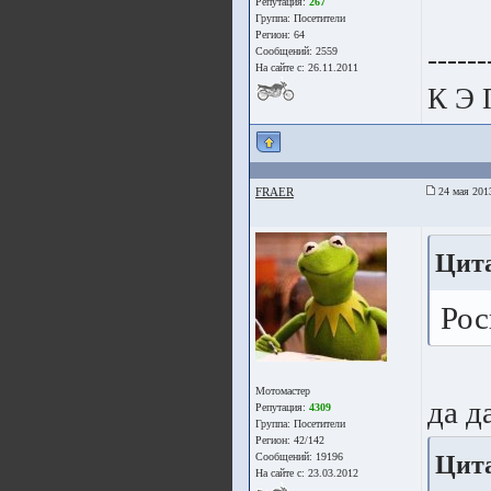
Репутация:
267
Группа:
Посетители
Регион: 64
------
Сообщений: 2559
На сайте с: 26.11.2011
К Э 
FRAER
24 мая 201
Цит
Рос
Мотомастер
да д
Репутация:
4309
Группа:
Посетители
Регион: 42/142
Цит
Сообщений: 19196
На сайте с: 23.03.2012