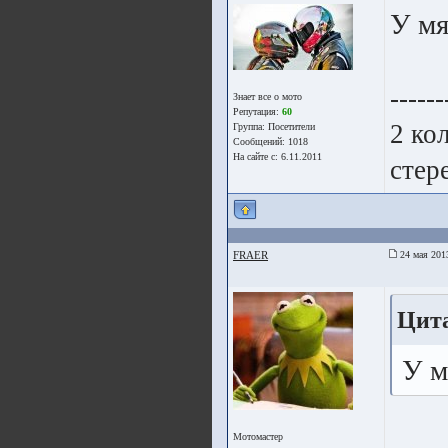
У мя
------
Знает все о мото
Репутация:
60
2 ко
Группа:
Посетители
Сообщений: 1018
На сайте с: 6.11.2011
стер
FRAER
24 мая 201
Цита
У м
Мотомастер