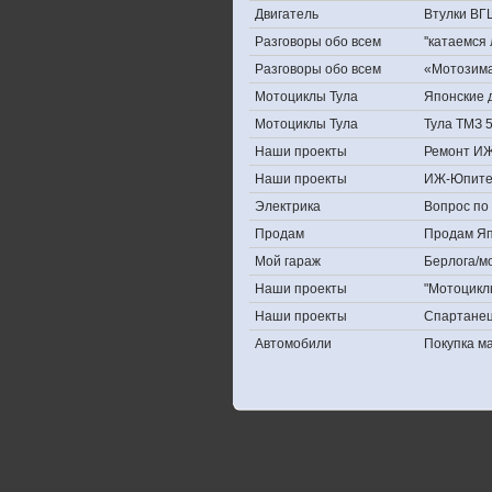
Двигатель
Втулки ВГ
Разговоры обо всем
''катаемся
Разговоры обо всем
«Мотозима-
Мотоциклы Тула
Японские д
Мотоциклы Тула
Тула ТМЗ 
Наши проекты
Ремонт ИЖ
Наши проекты
ИЖ-Юпите
Электрика
Вопрос по 
Продам
Продам Япо
Мой гараж
Берлога/мо
Наши проекты
"Мотоцикл
Наши проекты
Спартане
Автомобили
Покупка 