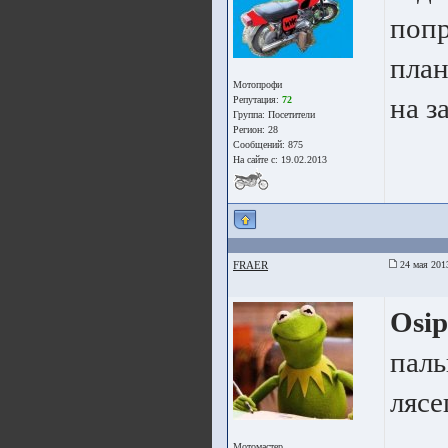
попр
план
Мотопрофи
на з
Репутация:
72
Группа:
Посетители
Регион: 28
Сообщений: 875
На сайте с: 19.02.2013
FRAER
24 мая 201
Osi
паль
лясе
Мотомастер