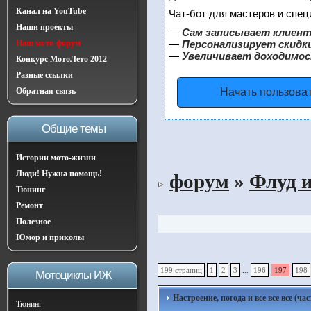
Канал на YouTube
Чат-бот для мастеров и спец
Наши проекты
—
Сам записывает клиент
Наш мото-форум
—
Персонализирует скидки
—
Увеличивает доходимос
Конкурс МотоЛето 2012
Разные ссылки
Обратная связь
Начать пользова
Общие темы
Истории мото-жизни
Люди! Нужна помощь!
форум
»
Флуд 
Тюнинг
Ремонт
Полезное
Юмор и приколы
199 страниц
1
2
3
...
196
197
198
Мотоциклы ИЖ
Настроение, погода и все все все (ча
Тюнинг