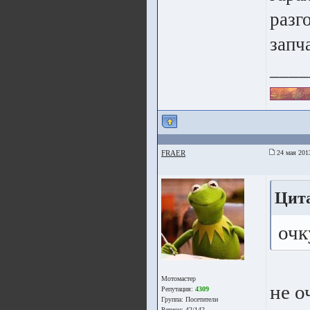
разг
запч
____
FRAER
24 мая 201
Цита
очк
Мотомастер
не о
Репутация:
4309
Группа:
Посетители
Регион: 42/142