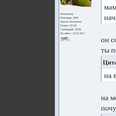
мам
Мотомастер
нач
Репутация:
4309
Группа:
Посетители
Регион: 42/142
Сообщений: 19196
На сайте с: 23.03.2012
он с
ты п
Цита
на 
на м
почу