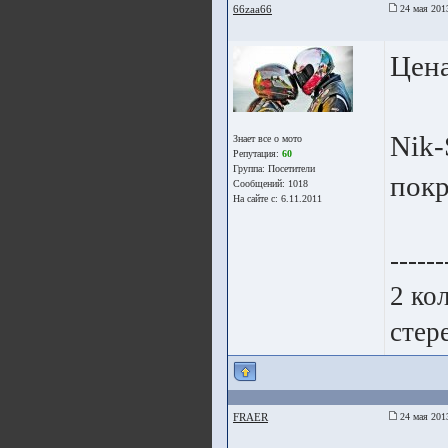
66zaa66
24 мая 201
Цена
Nik-
Знает все о мото
Репутация:
60
Группа:
Посетители
пок
Сообщений: 1018
На сайте с: 6.11.2011
------
2 ко
стер
FRAER
24 мая 201