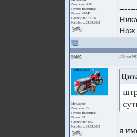
Репутация:
4309
------
Группа:
Посетители
Регион: 42/142
Ника
Сообщений: 19196
На сайте с: 23.03.2012
Нож 
Edik97
24 мая 201
Цит
штр
сут
Мотопрофи
Репутация:
72
Группа:
Посетители
Регион: 28
Сообщений: 875
На сайте с: 19.02.2013
я им