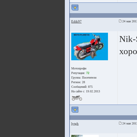
Edik97
24 мая 201
Nik-
хоро
Мотопрофи
Репутация:
72
Группа:
Посетители
Регион: 28
Сообщений: 875
На сайте с: 19.02.2013
lytgh
24 мая 201