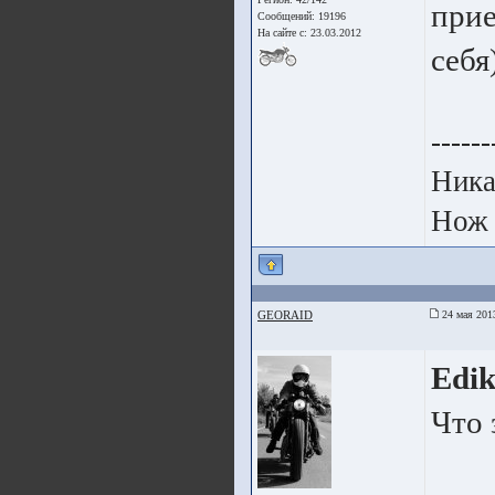
прие
Сообщений: 19196
На сайте с: 23.03.2012
себя
------
Ника
Нож 
GEORAID
24 мая 201
Edi
Что 