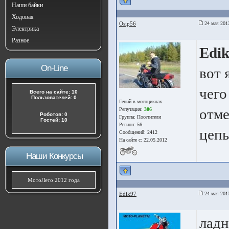
Наши байки
Ходовая
Osip56
24 мая 201
Электрика
Разное
Edi
On-Line
вот 
чего
Всего на сайте: 10
Пользователей: 0
Гений в мотоциклах
отме
Репутация:
306
Роботов: 0
Группа:
Посетители
Гостей: 10
Регион: 56
цепь
Сообщений: 2412
На сайте с: 22.05.2012
Наши Конкурсы
МотоЛето 2012 года
Edik97
24 мая 201
ладн