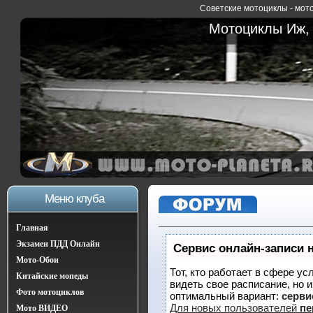
Советские мотоциклы - мото
Мотоциклы Иж, 
Меню клуба
Главная
Экзамен ПДД Онлайн
Сервис онлайн-записи 
Мото-Обои
Тот, кто работает в сфере ус
Китайские мопеды
видеть свое расписание, но 
Фото мотоциклов
оптимальный вариант:
сервис
Для новых пользователей
пе
Мото ВИДЕО