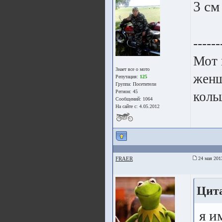
3 см
------
Мот 
Знает все о мото
женщ
Репутация:
125
Группа:
Посетители
Регион: 45
коль
Сообщений: 1064
На сайте с: 4.05.2012
FRAER
24 мая 201
Цита
я и