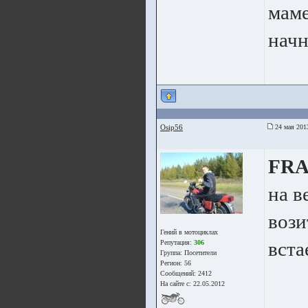
маме
начн
Osip56
24 мая 201
FR
на в
вози
Гений в мотоциклах
вста
Репутация:
306
Группа:
Посетители
Регион: 56
Сообщений: 2412
На сайте с: 22.05.2012