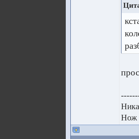
Цита
кст
кол
раз
прос
------
Ника
Нож 