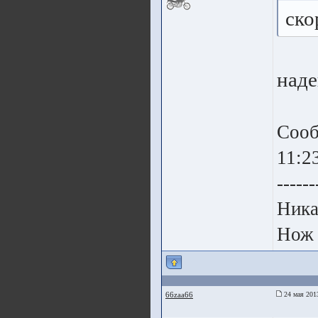
ско
наде
Сооб
11:2
------
Ника
Нож 
66zaa66
24 мая 201