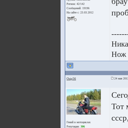
брау
Регион: 42/142
Сообщений: 19196
про
На сайте с: 23.03.2012
------
Ника
Нож 
Osip56
24 мая 201
Сего
Тот 
ссср
Гений в мотоциклах
Репутация:
306