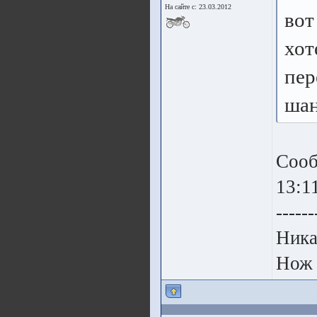
На сайте с: 23.03.2012
вот
хот
пер
шан
Сооб
13:1
------
Ника
Нож 