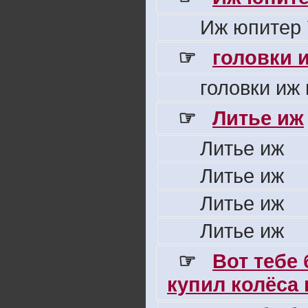
Иж юпитер 
☞
головки 
головки иж
☞
Литье иж
Литье иж
Литье иж
Литье иж
Литье иж
☞
Вот тебе
купил колёса н