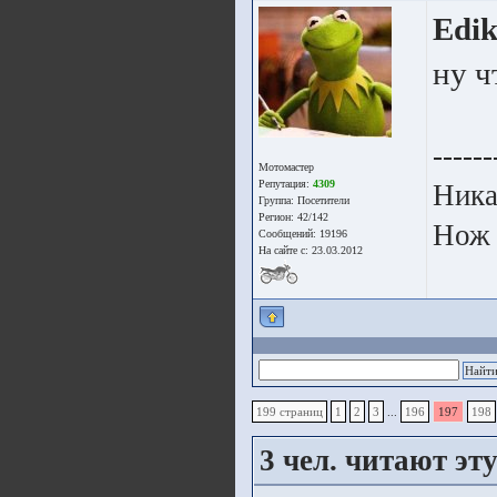
Edi
ну ч
------
Мотомастер
Репутация:
4309
Ника
Группа:
Посетители
Регион: 42/142
Нож 
Сообщений: 19196
На сайте с: 23.03.2012
199 страниц
1
2
3
...
196
197
198
3
чел. читают эту 