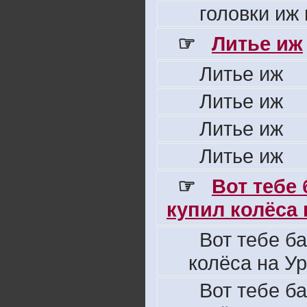
головки иж
☞
Литье иж
Литье иж
Литье иж
Литье иж
Литье иж
☞
Вот тебе
купил колёса н
Вот тебе б
колёса на Ур
Вот тебе б