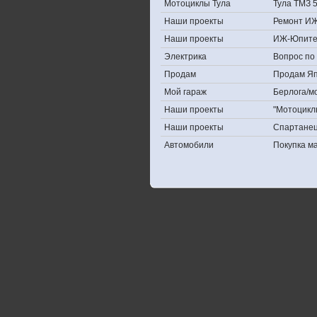
Мотоциклы Тула
Тула ТМЗ 
Наши проекты
Ремонт ИЖ
Наши проекты
ИЖ-Юпите
Электрика
Вопрос по 
Продам
Продам Япо
Мой гараж
Берлога/мо
Наши проекты
"Мотоцикл
Наши проекты
Спартане
Автомобили
Покупка 