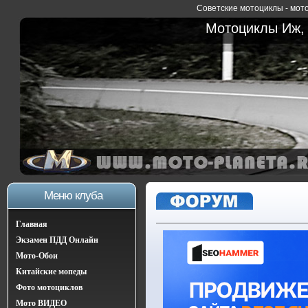
Советские мотоциклы - мото
Мотоциклы Иж, 
Меню клуба
Главная
Экзамен ПДД Онлайн
Мото-Обои
Китайские мопеды
Фото мотоциклов
Мото ВИДЕО