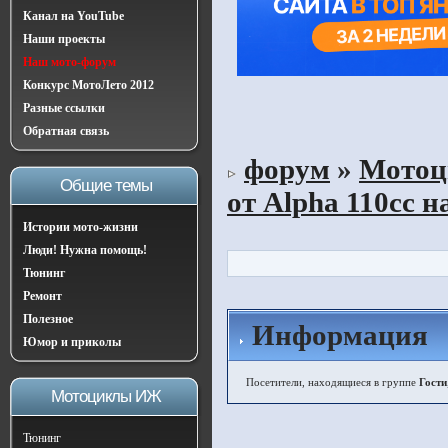
Канал на YouTube
Наши проекты
Наш мото-форум
Конкурс МотоЛето 2012
Разные ссылки
Обратная связь
форум
»
Мотоц
Общие темы
от Alpha 110cc 
Истории мото-жизни
Люди! Нужна помощь!
Тюнинг
Ремонт
Полезное
Информация
Юмор и приколы
Посетители, находящиеся в группе
Гости
Мотоциклы ИЖ
Тюнинг