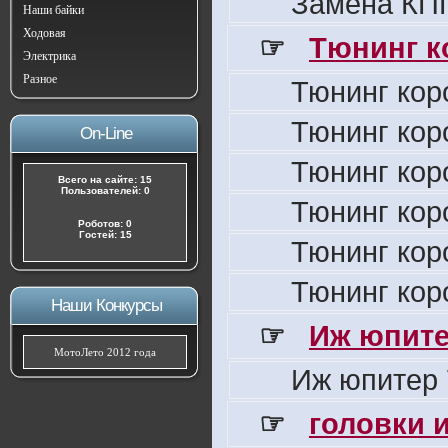
Замена КПП
Наши байки
Ходовая
☞
Тюнинг к
Электрика
Разное
Тюнинг кор
Тюнинг кор
On-Line
Тюнинг кор
Всего на сайте: 15
Пользователей: 0
Тюнинг кор
Роботов: 0
Гостей: 15
Тюнинг кор
Тюнинг кор
Наши Конкурсы
☞
Иж юпите
МотоЛето 2012 года
Иж юпитер 
☞
головки 