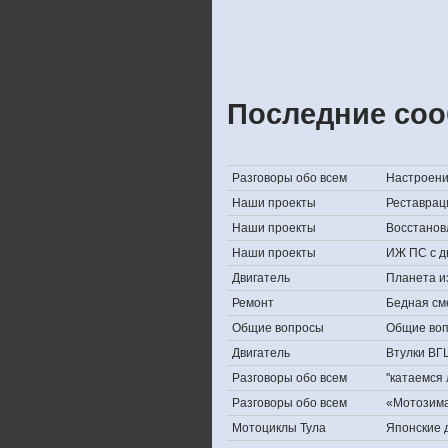
Последние соо
Разговоры обо всем
Настроение,
Наши проекты
Реставрац
Наши проекты
Восстанов
Наши проекты
ИЖ ПС с д
Двигатель
Планета и
Ремонт
Бедная см
Общие вопросы
Общие во
Двигатель
Втулки ВГ
Разговоры обо всем
''катаемся
Разговоры обо всем
«Мотозима-
Мотоциклы Тула
Японские д