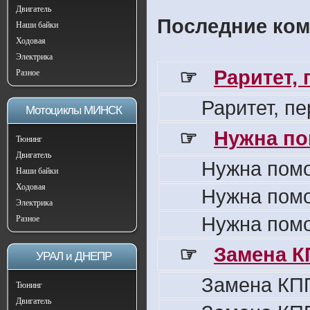
Двигатель
Последние ком
Наши байки
Ходовая
Электрика
☞
Раритет,
Разное
Раритет, п
Мотоциклы МИНСК
☞
Нужна по
Тюнинг
Двигатель
Нужна пом
Наши байки
Ходовая
Нужна пом
Электрика
Нужна пом
Разное
☞
Замена К
УРАЛ и ДНЕПР
Замена КПП
Тюнинг
Двигатель