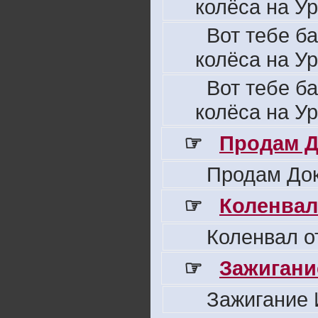
колёса на Ур
Вот тебе б
колёса на Ур
Вот тебе б
колёса на Ур
☞
Продам Д
Продам Док
☞
Коленвал
Коленвал о
☞
Зажигани
Зажигание 