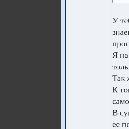
У те
знае
прос
Я на
толь
Так 
К то
само
В су
ее п