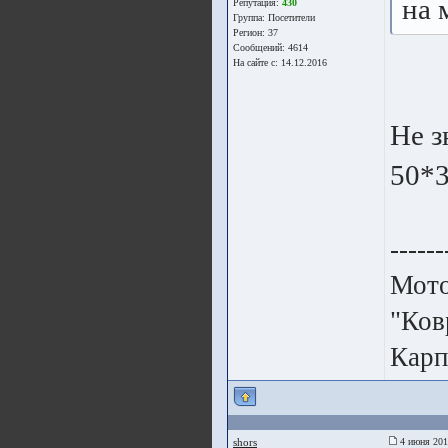
на 
Репутация:
430
Группа:
Посетители
Регион: 37
Сообщений: 4614
На сайте с: 14.12.2016
Не з
50*3
------
Мото
"Ков
Карп
shors
4 июня 201