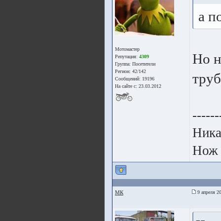
а п
Мотомастер
Но н
Репутация:
4309
Группа:
Посетители
Регион: 42/142
труб
Сообщений: 19196
На сайте с: 23.03.2012
------
Ника
Нож 
МК
9 апреля 20