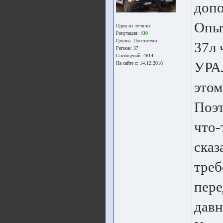
допо
Опыт
Один из лучших
Репутация:
430
Группа:
Посетители
37л 
Регион: 37
Сообщений: 4614
УРАЛ
На сайте с: 14.12.2016
этом
Поэт
что-
сказ
треб
пере
давн