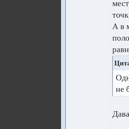
мест
точк
А в 
поло
равн
Цит
Одн
не 
Дава