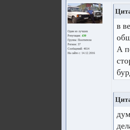
Цита
в в
Один из лучших
общ
Репутация:
430
Группа:
Посетители
Регион: 37
А п
Сообщений: 4614
На сайте с: 14.12.2016
сто
бур
Цита
дум
дел