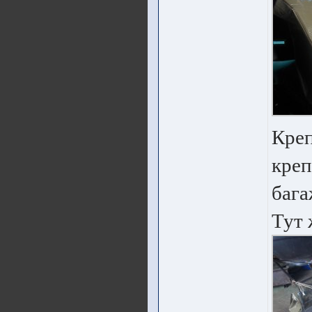
Креп
креп
бага
Тут 