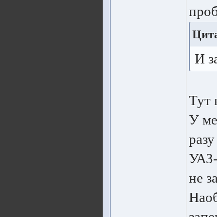
проб
Цита
И з
Тут 
У ме
разу
УАЗ-
не з
Наоб
запе