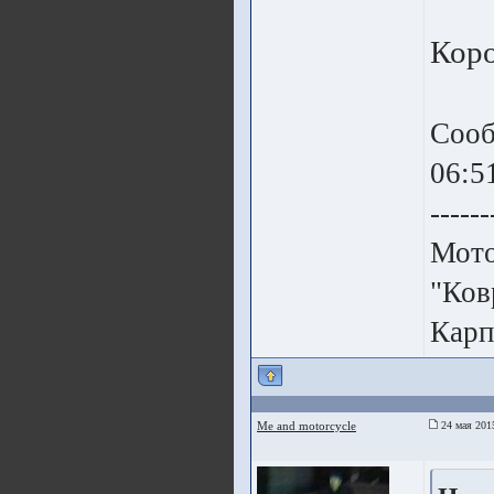
Коро
Сооб
06:5
------
Мото
"Ков
Карп
Me and motorcycle
24 мая 201