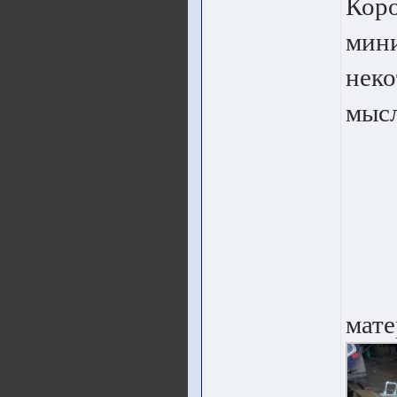
Коро
мин
неко
мысл
мате