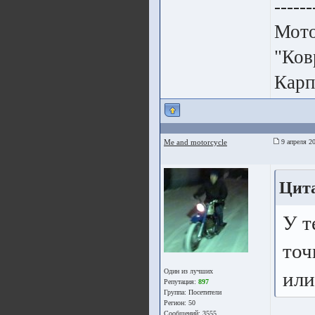
------
Мото
"Ков
Карп
Me and motorcycle
9 апреля 20
Цит
У т
точ
Один из лучших
или
Репутация:
897
Группа:
Посетители
Регион: 50
Сообщений: 3555