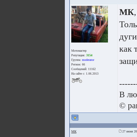
МК
,
Толь
дуги
как 
Мотомастер
Репутация:
3154
защи
Группа:
moderator
Регион: 66
Сообщений: 11162
На сайте с: 1.06.2013
------
В лю
© pa
МК
27 июня 20