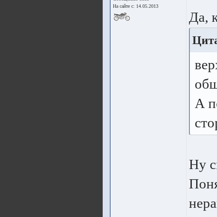
На сайте с: 14.05.2013
Да, 
Цита
вер
общ
А п
сто
Ну с
Поня
нера