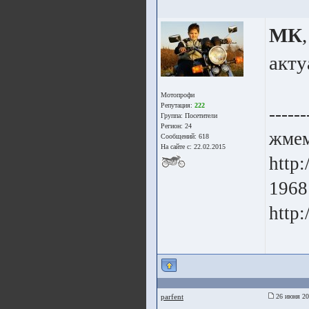
МК
,
акту
Мотопрофи
Репутация:
222
------
Группа:
Посетители
Регион: 24
жме
Сообщений: 618
На сайте с: 22.02.2015
http
1968
http:
parfent
26 июня 20