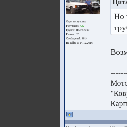
Цит
Но 
Один из лучших
тру
Репутация:
430
Группа:
Посетители
Регион: 37
Сообщений: 4614
На сайте с: 14.12.2016
Возм
------
Мото
"Ков
Карп