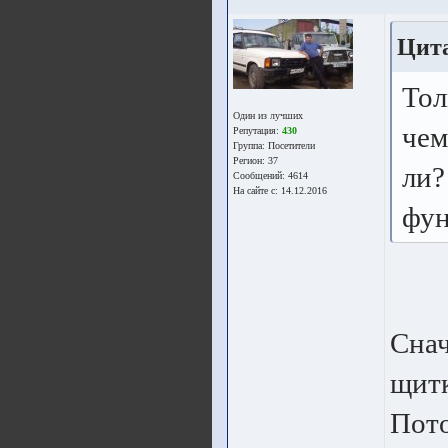
Цита
Тол
Один из лучших
чем
Репутация:
430
Группа:
Посетители
Регион: 37
ли?
Сообщений: 4614
На сайте с: 14.12.2016
фун
Снач
щитк
Пото