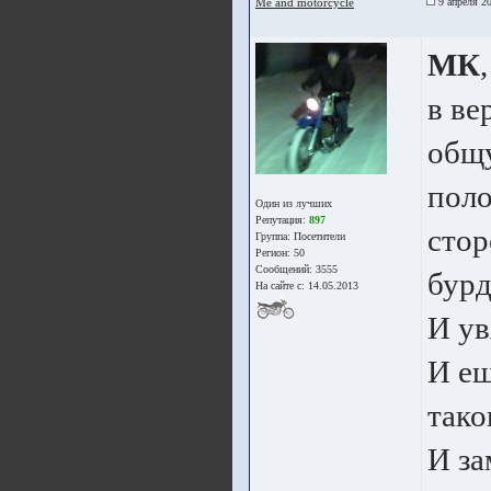
Me and motorcycle
9 апреля 20
МК
,
в ве
общу
поло
Один из лучших
Репутация:
897
стор
Группа:
Посетители
Регион: 50
Сообщений: 3555
бурд
На сайте с: 14.05.2013
И ув
И ещ
тако
И за