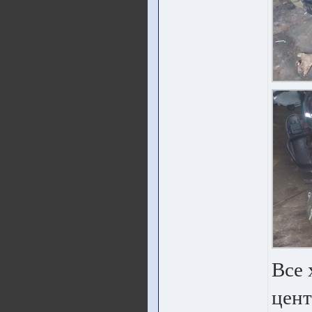
Все 
цент