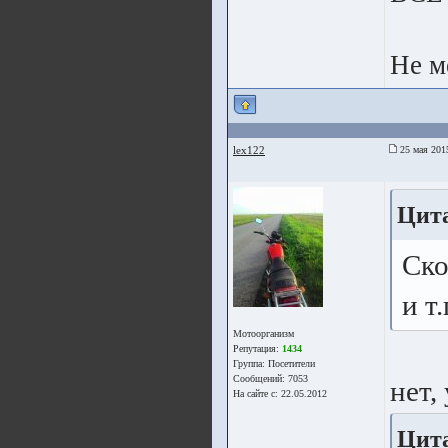
Не м
lex122
25 мая 201
Цита
Ско
и т.
Мотоорганизм
Репутация:
1434
Группа:
Посетители
Сообщений: 7053
нет,
На сайте с: 22.05.2012
Цита