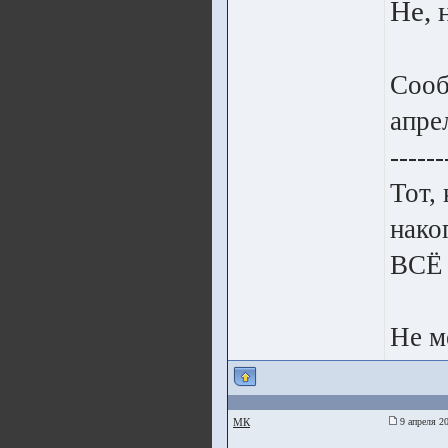
Не, 
Сооб
апре
------
Тот,
нако
ВСЁ
Не м
МК
9 апреля 20