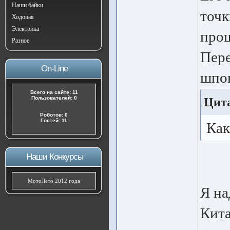
Наши байки
точк
Ходовая
Электрика
прош
Разное
Пере
On-Line
шпон
Всего на сайте: 11
Пользователей: 0
Цита
Роботов: 0
Гостей: 11
Как
Наши Конкурсы
МотоЛето 2012 года
Я на
Кита