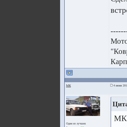
встр
------
Мото
"Ков
Карп
МК
4 июня 201
Цита
МК,
Один из лучших