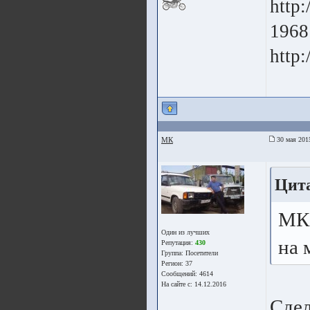
http
1968
http:
МК
30 мая 201
Цита
МК,
Один из лучших
на 
Репутация:
430
Группа:
Посетители
Регион: 37
Сообщений: 4614
На сайте с: 14.12.2016
Сдел