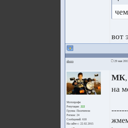
чем
вот 
shors
29 мая 201
МК
на м
Мотопрофи
Репутация:
222
------
Группа:
Посетители
Регион: 24
жме
Сообщений: 618
На сайте с: 22.02.2015