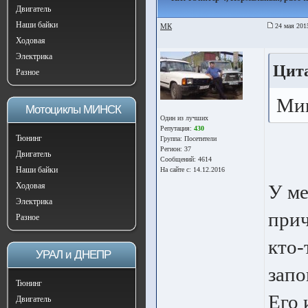
Двигатель
Наши байки
МК
24 мая 201
Ходовая
Электрика
Цита
Разное
Миш
Мотоциклы МИНСК
Один из лучших
Репутация:
430
Тюнинг
Группа:
Посетители
Регион: 37
Двигатель
Сообщений: 4614
Наши байки
На сайте с: 14.12.2016
Ходовая
У ме
Электрика
прич
Разное
кто-
УРАЛ и ДНЕПР
запо
Тюнинг
Его 
Двигатель