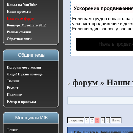
Канал на YouTube
Ускорение продвижени
Наши проекты
Если вам трудно попасть на 
Наш мото-форум
ускоряет продвижение в деся
Конкурс МотоЛето 2012
Если ни один запрос у вас не
Разные ссылки
Обратная связь
Начать продви
Общие темы
Истории мото-жизни
Люди! Нужна помощь!
форум
»
Наши 
Тюнинг
Ремонт
Полезное
Юмор и приколы
Мотоциклы ИЖ
5 страниц
1
2
3
4
5
Далее
Тюнинг
ИЖ-Юпитер 4, Нормальный, рабочий 