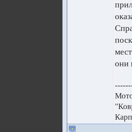
прил
оказ
Спра
поск
мест
они 
------
Мото
"Ков
Карп