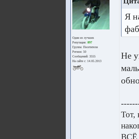
Цит
Я н
фаб
Один из лучших
Репутация:
897
Группа:
Посетители
Регион: 50
Не у
Сообщений: 3555
На сайте с: 14.05.2013
малы
обно
------
Тот,
нако
ВСЁ