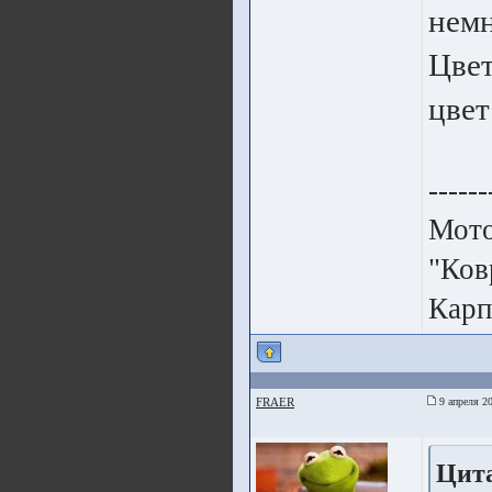
немн
Цвет
цвет
------
Мото
"Ков
Карп
FRAER
9 апреля 20
Цит