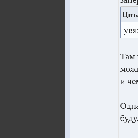
Цита
увя
Там 
можн
и че
Одна
буду