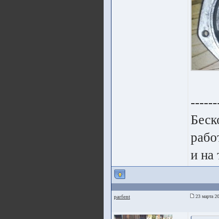
------
Беск
работ
и на
parfent
23 марта 20