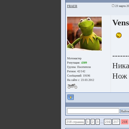
FRAER
23 марта 20
Vens
------
Мотомастер
Репутация:
4309
Ника
Группа:
Посетители
Регион: 42/142
Нож 
Сообщений: 19196
На сайте с: 23.03.2012
218 страниц
1
2
3
...
216
217
218