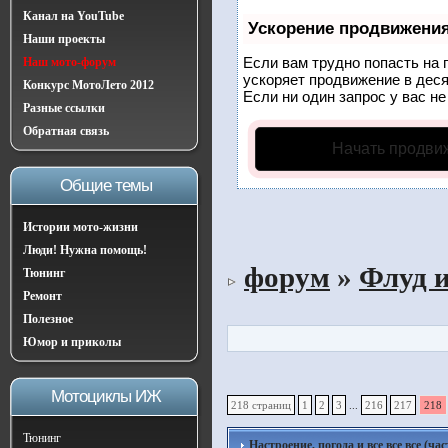
Канал на YouTube
Ускорение продвижени
Наши проекты
Если вам трудно попасть на 
Наш мото-форум
ускоряет продвижение в деся
Конкурс МотоЛето 2012
Если ни один запрос у вас не
Разные ссылки
Обратная связь
Начать продви
Общие темы
Истории мото-жизни
Люди! Нужна помощь!
форум
»
Флуд 
Тюнинг
Ремонт
Полезное
Юмор и приколы
Мотоциклы ИЖ
218 страниц
1
2
3
...
216
217
218
Тюнинг
Настроение, погода и все все все (час