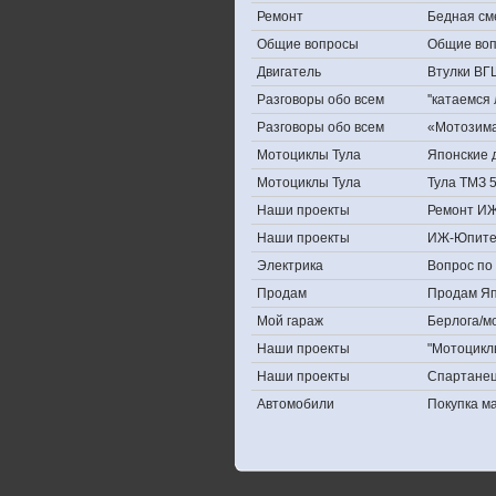
Ремонт
Бедная см
Общие вопросы
Общие во
Двигатель
Втулки ВГ
Разговоры обо всем
''катаемся
Разговоры обо всем
«Мотозима-
Мотоциклы Тула
Японские д
Мотоциклы Тула
Тула ТМЗ 
Наши проекты
Ремонт ИЖ
Наши проекты
ИЖ-Юпите
Электрика
Вопрос по 
Продам
Продам Япо
Мой гараж
Берлога/мо
Наши проекты
"Мотоцикл
Наши проекты
Спартане
Автомобили
Покупка 