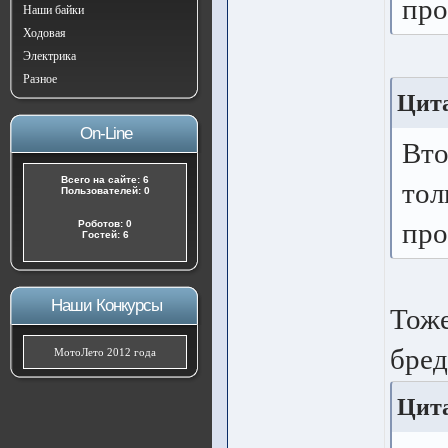
про
Наши байки
Ходовая
Электрика
Разное
Цита
On-Line
Вто
Всего на сайте: 6
тол
Пользователей: 0
про
Роботов: 0
Гостей: 6
Наши Конкурсы
Тоже
бред
МотоЛето 2012 года
Цита