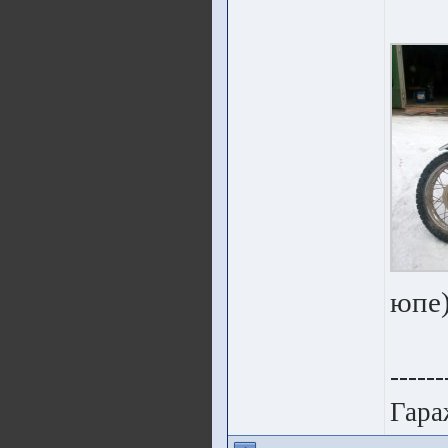
юпе)
------
Гара