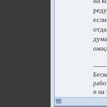
на к
реду
если
отда
дума
ожид
------
Беск
работ
и на