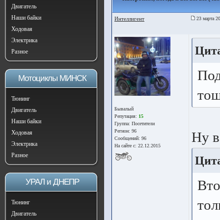
Двигатель
Наши байки
Интеллигент
23 марта 20
Ходовая
Электрика
Цита
Разное
Под
Мотоциклы МИНСК
тош
Тюнинг
Бывалый
Двигатель
Репутация:
15
Наши байки
Группа:
Посетители
Регион: 96
Ходовая
Ну в
Сообщений: 96
Электрика
На сайте с: 22.12.2015
Разное
Цита
УРАЛ и ДНЕПР
Вто
тол
Тюнинг
Двигатель