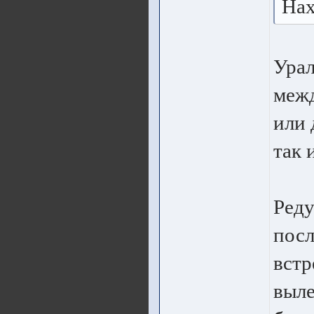
Нах
Урал
межд
или 
так 
Реду
посл
встр
выле