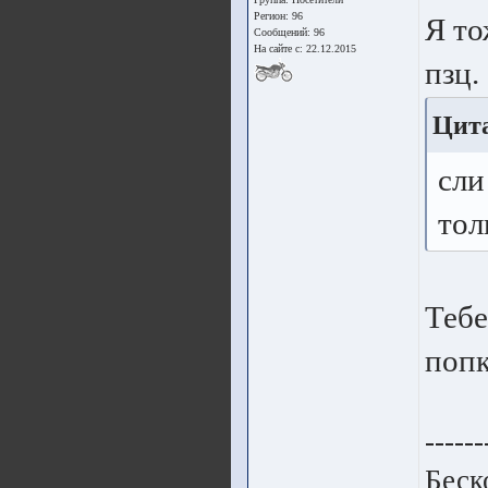
Регион: 96
Я то
Сообщений: 96
На сайте с: 22.12.2015
пзц.
Цита
сли
тол
Тебе
попк
------
Беск