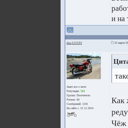
работ
и на
disc122333
23 марта 20
Цита
так
Знает все о мото
Репутация:
512
Группа:
Посетители
Как 
Регион: 66
Сообщений: 1241
На сайте с: 31.12.2014
реду
Чёж 