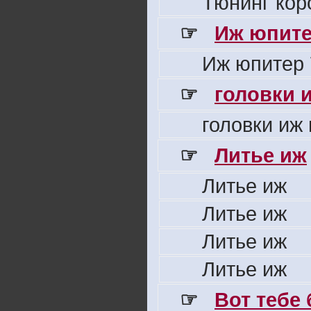
Тюнинг кор
☞
Иж юпите
Иж юпитер 
☞
головки 
головки иж
☞
Литье иж
Литье иж
Литье иж
Литье иж
Литье иж
☞
Вот тебе