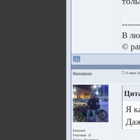
толь
------
В лю
© pa
Интеллигент
23 марта 20
Цита
Я к
Даж
Бывалый
Репутация:
15
Группа:
Посетители