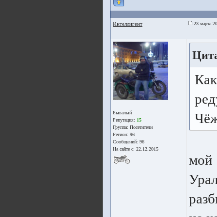
Интеллигент
23 марта 20
Цита
Как
ред
Бывалый
Чёж
Репутация:
15
Группа:
Посетители
Регион: 96
Сообщений: 96
На сайте с: 22.12.2015
мой 
Урал
разб