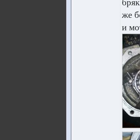
бряк
же б
и мо