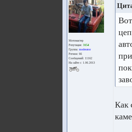
Цита
Вот
цеп
Мотомастер
авт
Репутация:
3154
Группа:
moderator
при
Регион: 66
Сообщений: 11162
На сайте с: 1.06.2013
пок
зав
Как 
каме