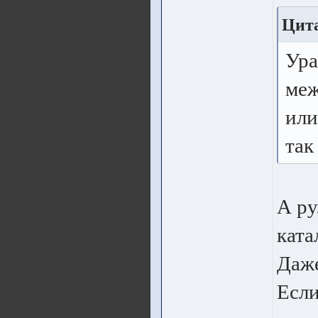
Цита
Ура
меж
или
так
А ру
ката
Даже
Если