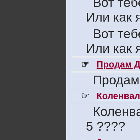
Вот теб
Или как 
Вот теб
Или как 
☞
Продам Д
Продам
☞
Коленвал
Коленва
5 ????