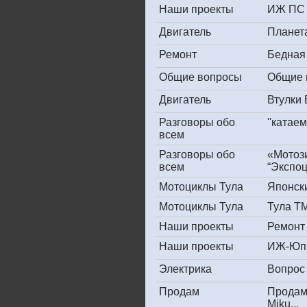
Наши проекты
ИЖ ПС 
Двигатель
Планет
Ремонт
Бедная
Общие вопросы
Общие 
Двигатель
Втулки
Разговоры обо
''катае
всем
Разговоры обо
«Мотоз
всем
“Экспоц
Мотоциклы Тула
Японски
Мотоциклы Тула
Тула ТМ
Наши проекты
Ремонт
Наши проекты
ИЖ-Юпи
Электрика
Вопрос 
Продам
Продам
Miku...