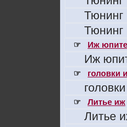
Тюнинг 
Тюнинг 
Тюнинг 
☞
Иж юпите
Иж юпит
☞
головки 
головки
☞
Литье иж
Литье 