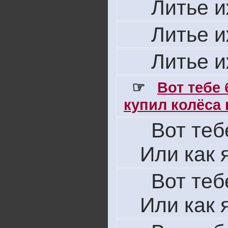
Литье 
Литье 
Литье 
☞
Вот тебе
купил колёса н
Вот теб
Или как 
Вот теб
Или как 