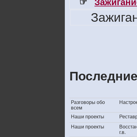
☞
Зажигани
Зажига
Последние
Разговоры обо
Настрое
всем
Наши проекты
Рестав
Наши проекты
Восста
г.в.