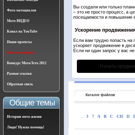
Вы создали или только плани
Фото мотоциклов
– это не просто процесс, а 
посещаемости и повышение е
Мото ВИДЕО
Ускорение продвижени
Канал на YouTube
Если вам трудно попасть на 
Наши проекты
ускоряет продвижение в деся
Если ни один запрос у вас не
Наш мото-форум
Конкурс МотоЛето 2012
Начать продви
Разные ссылки
Обратная связь
Каталог файлов
Общие темы
.
3
7
A
B
C
CH
D
Истории мото-жизни
Люди! Нужна помощь!