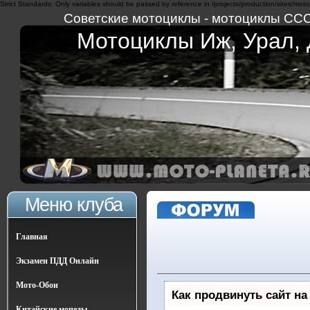
Strict Standards: Only variables should be passed by reference in /projects/production/sites/moto
Советские мотоциклы - мотоциклы СССР 
Мотоциклы Иж, Урал, Д
Меню клуба
Главная
Экзамен ПДД Онлайн
Мото-Обои
Как продвинуть сайт на
Китайские мопеды