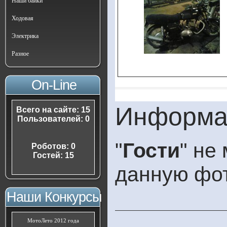
Наши байки
Ходовая
Электрика
Разное
On-Line
Информа
Всего на сайте: 15
Пользователей: 0
"
Гости
" не
Роботов: 0
Гостей: 15
данную фо
Наши Конкурсы
МотоЛето 2012 года