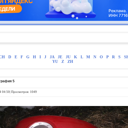
CH
D
E
F
G
H
I
J
JA
JE
JU
K
L
M
N
O
P
R
S
S
YU
Z
ZH
графия 5
4 04:50| Просмотров: 1049