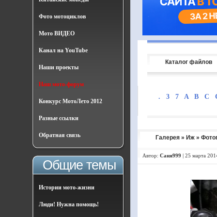
Фото мотоциклов
Мото ВИДЕО
Канал на YouTube
Каталог файлов
Наши проекты
Наш мото-форум
.
3
7
A
B
C
Конкурс МотоЛето 2012
Разные ссылки
Обратная связь
Галерея
»
Иж
» Фото
Автор:
Саня999
|
25 марта 201
Общие темы
Истории мото-жизни
Люди! Нужна помощь!