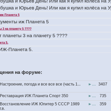
бушка и Юрьев День! Или как я купил колёса на У
бушка и Юрьев День! Или как я купил колёса на У
иж Планета 5
ументы иж Планета 5
 3 на планету 5 ????
т планеты 3 на планету 5 ????
та 5.
ИЖ-Планета 5.
щения на форуме:
Настроение, погода и все все все (часть 1...
►…
3407
Реставрация ИЖ Планета Спорт 350
►…
735
Восстановление ИЖ Юпитер 5 СССР 1989
►…
359
г.в.