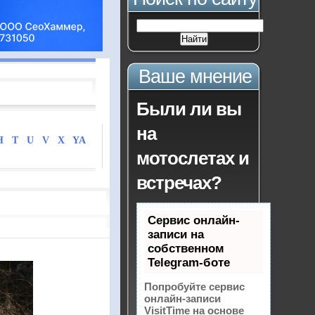
Ваше мнение
Были ли вы
на
H
T
U
V
X
YA
мотослетах и
встречах?
Сервис онлайн-
записи на
собственном
Telegram-боте
Попробуйте сервис
онлайн-записи
VisitTime на основе