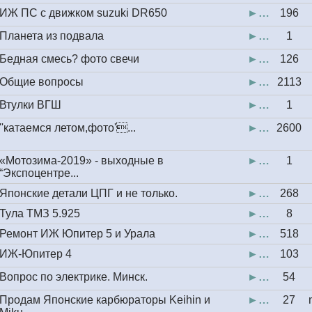
ИЖ ПС с движком suzuki DR650
►…
196
Планета из подвала
►…
1
Бедная смесь? фото свечи
►…
126
Общие вопросы
►…
2113
Втулки ВГШ
►…
1
''катаемся летом,фото'...
►…
2600
«Мотозима-2019» - выходные в
►…
1
“Экспоцентре...
Японские детали ЦПГ и не только.
►…
268
Тула ТМЗ 5.925
►…
8
Ремонт ИЖ Юпитер 5 и Урала
►…
518
ИЖ-Юпитер 4
►…
103
Вопрос по электрике. Минск.
►…
54
Продам Японские карбюраторы Keihin и
►…
27