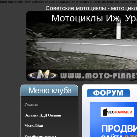
Strict Standards: Only variables should be passed by reference in /projects/production/sites/moto
Советские мотоциклы - мотоциклы
Мотоциклы Иж, Ура
Меню клуба
Главная
Экзамен ПДД Онлайн
Мото-Обои
Китайские мопеды