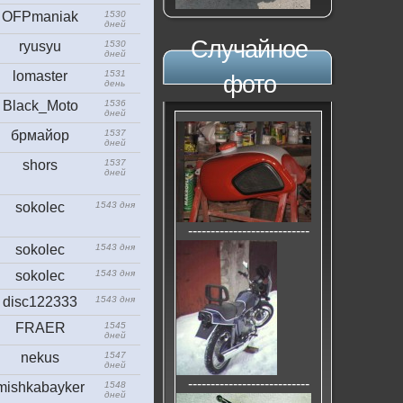
OFPmaniak
1530
дней
Случайное
ryusyu
1530
дней
lomaster
1531
фото
день
Black_Moto
1536
дней
брмайор
1537
дней
shors
1537
дней
sokolec
1543 дня
---------------------------
sokolec
1543 дня
sokolec
1543 дня
disc122333
1543 дня
FRAER
1545
дней
nekus
1547
дней
---------------------------
mishkabayker
1548
дней