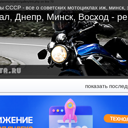
planeta/engine/gallery/init.php on line 70
 СССР - все о советских мотоциклах иж, минск, з
л, Днепр, Минск, Восход - ре
показать после