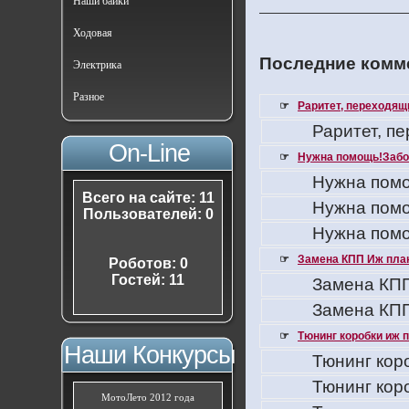
Наши байки
Ходовая
Последние комме
Электрика
Разное
☞
Раритет, переходящ
Раритет, п
On-Line
☞
Нужна помощь!Забо
Нужна помо
Всего на сайте: 11
Нужна помо
Пользователей: 0
Нужна помо
☞
Замена КПП Иж пла
Роботов: 0
Гостей: 11
Замена КПП
Замена КПП
☞
Тюнинг коробки иж 
Наши Конкурсы
Тюнинг кор
Тюнинг кор
МотоЛето 2012 года