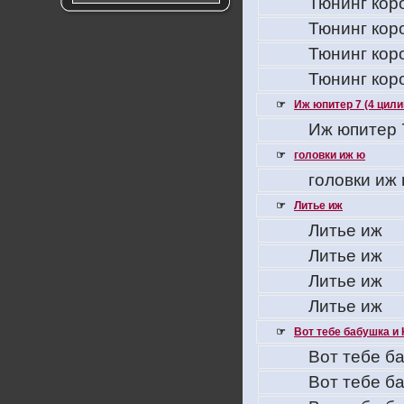
Тюнинг кор
Тюнинг кор
Тюнинг кор
Тюнинг кор
☞
Иж юпитер 7 (4 цил
Иж юпитер 
☞
головки иж ю
головки иж
☞
Литье иж
Литье иж
Литье иж
Литье иж
Литье иж
☞
Вот тебе бабушка и 
Вот тебе ба
Вот тебе ба