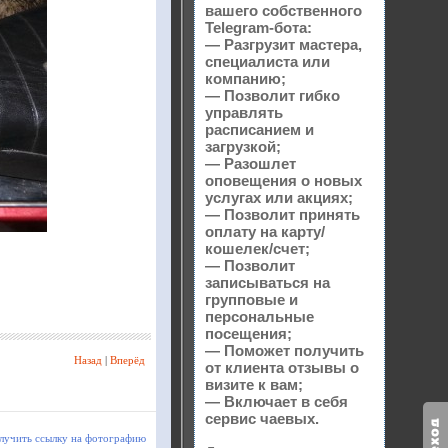
вашего собственного
Telegram-бота:
— Разгрузит мастера,
специалиста или
компанию;
— Позволит гибко
управлять
расписанием и
загрузкой;
— Разошлет
оповещения о новых
услугах или акциях;
— Позволит принять
оплату на карту/
кошелек/счет;
— Позволит
записываться на
групповые и
персональные
посещения;
— Поможет получить
Назад
|
Вперёд
от клиента отзывы о
визите к вам;
— Включает в себя
сервис чаевых.
лучить ссылку на фотографию