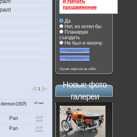
рал!
и Начать
продвижение
рал!
Да
Нет, но хотел бы
Планирую
съездить
Не был и нехочу
Архив опросов на сайте
Новые фото
1
галереи
demon1605
15 час.
Pan
1529
дней
Pan
1529
дней