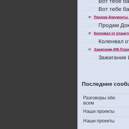
Вот тебе ба
Вот тебе ба
☞
Продам Документы 
Продам Док
☞
Коленвал от планеты
Коленвал о
☞
Зажигание ИЖ-Плане
Зажигание 
Последние сооб
Разговоры обо
всем
Наши проекты
Наши проекты