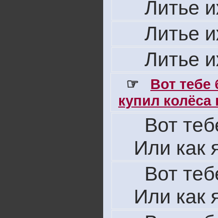
Литье 
Литье 
Литье 
☞
Вот тебе
купил колёса н
Вот теб
Или как 
Вот теб
Или как 