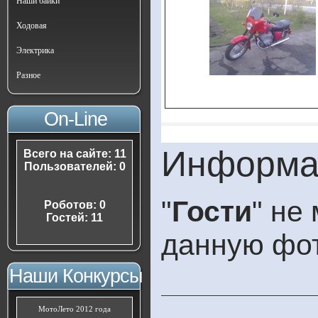
Наши байки
Ходовая
Электрика
Разное
On-Line
Информа
Всего на сайте: 11
Пользователей: 0
"
Гости
" не
Роботов: 0
Гостей: 11
данную фо
Наши Конкурсы
МотоЛето 2012 года