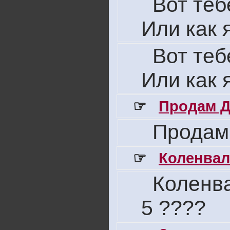
Вот теб
Или как 
Вот теб
Или как 
☞
Продам Д
Продам
☞
Коленвал
Коленва
5 ????