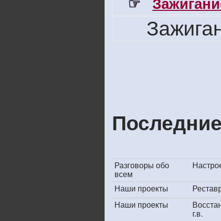
☞
Зажигани
Зажига
Последние
Разговоры обо
Настрое
всем
Наши проекты
Рестав
Наши проекты
Восста
г.в.