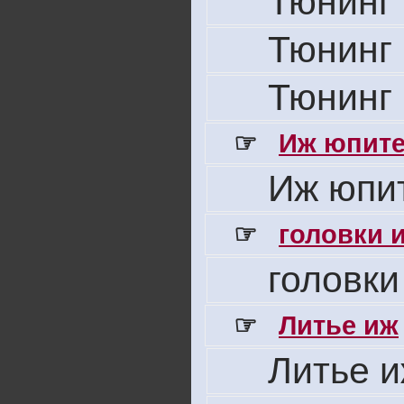
Тюнинг 
Тюнинг 
Тюнинг 
☞
Иж юпите
Иж юпит
☞
головки 
головки
☞
Литье иж
Литье 