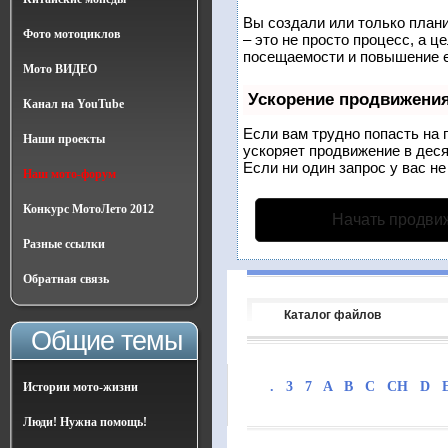
Вы создали или только плани
Фото мотоциклов
– это не просто процесс, а 
посещаемости и повышение е
Мото ВИДЕО
Ускорение продвижени
Канал на YouTube
Если вам трудно попасть на 
Наши проекты
ускоряет продвижение в деся
Если ни один запрос у вас не
Наш мото-форум
Конкурс МотоЛето 2012
Начать продви
Разные ссылки
Обратная связь
Каталог файлов
Общие темы
.
3
7
A
B
C
CH
D
Истории мото-жизни
Люди! Нужна помощь!