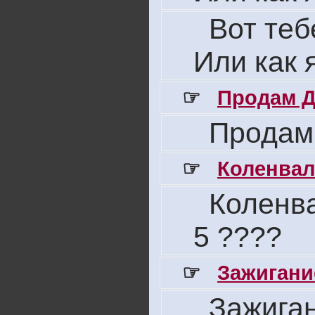
Вот теб
Или как 
☞
Продам Д
Продам
☞
Коленвал
Коленва
5 ????
☞
Зажигани
Зажига