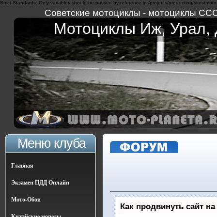
Strict Standards: Only variables should be passed by reference in /projects/production/sites/moto
Советские мотоциклы - мотоциклы СССР 
Мотоциклы Иж, Урал, Д
Меню клуба
Главная
Экзамен ПДД Онлайн
Мото-Обои
Как продвинуть сайт на
Китайские мопеды