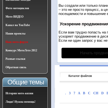
Вы создали или только плани
Фото мотоциклов
– это не просто процесс, а 
посещаемости и повышение е
Мото ВИДЕО
Ускорение продвижени
Канал на YouTube
Если вам трудно попасть на 
Наши проекты
ускоряет продвижение в деся
Если ни один запрос у вас не
Наш мото-форум
Конкурс МотоЛето 2012
Начать продви
Разные ссылки
Обратная связь
Каталог файлов
Общие темы
.
3
7
A
B
C
CH
D
Истории мото-жизни
Люди! Нужна помощь!