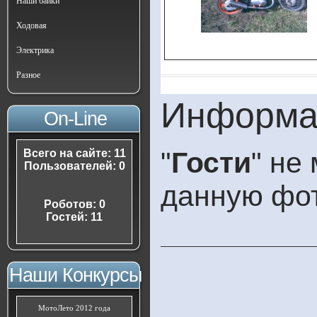
Наши байки
Ходовая
Электрика
Разное
Информа
On-Line
"
Гости
" не
Всего на сайте: 11
Пользователей: 0
данную фо
Роботов: 0
Гостей: 11
Наши Конкурсы
МотоЛето 2012 года