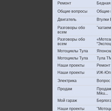
Ремонт
Бедная
Общие вопросы
Общие 
Двигатель
Втулки
Разговоры обо
''катае
всем
Разговоры обо
«Мотоз
всем
“Экспоц
Мотоциклы Тула
Японски
Мотоциклы Тула
Тула ТМ
Наши проекты
Ремонт
Наши проекты
ИЖ-Юпи
Электрика
Вопрос 
Продам
Продам
Miku...
Мой гараж
Берлога
Наши проекты
"Мотоц