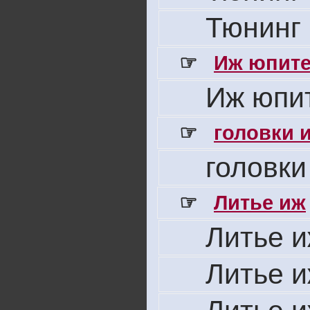
Тюнинг 
☞
Иж юпите
Иж юпит
☞
головки 
головки
☞
Литье иж
Литье 
Литье 