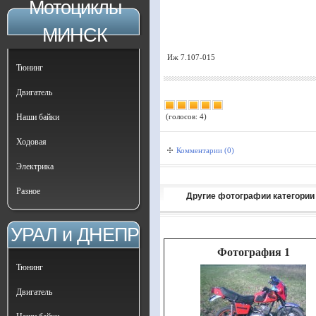
Мотоциклы
МИНСК
Иж 7.107-015
Тюнинг
Двигатель
Наши байки
(голосов: 4)
Ходовая
Комментарии (0)
Электрика
Разное
Другие фотографии категории
УРАЛ и ДНЕПР
Фотография 1
Тюнинг
Двигатель