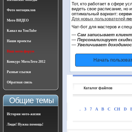
Тот, кто работает в сфере ус
видеть свое расписание, но 
Фото мотоциклов
оптимальный вариант:
сервис
Для новых пользователей
пе
Мото ВИДЕО
Чат-бот для мастеров и спец
Канал на YouTube
—
Сам записывает клиент
—
Персонализирует скидки
Наши проекты
—
Увеличивает доходимос
Наш мото-форум
Начать пользова
Конкурс МотоЛето 2012
Разные ссылки
Обратная связь
Каталог файлов
Общие темы
.
3
7
A
B
C
CH
D
Истории мото-жизни
Люди! Нужна помощь!