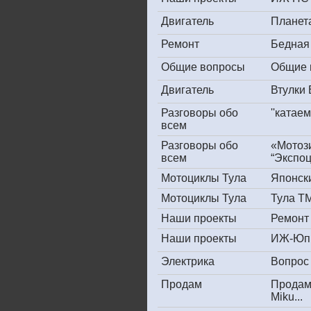
Двигатель
Планет
Ремонт
Бедная
Общие вопросы
Общие 
Двигатель
Втулки
Разговоры обо
''катае
всем
Разговоры обо
«Мотоз
всем
“Экспоц
Мотоциклы Тула
Японски
Мотоциклы Тула
Тула ТМ
Наши проекты
Ремонт
Наши проекты
ИЖ-Юпи
Электрика
Вопрос 
Продам
Продам
Miku...