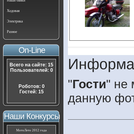
Наши байки
Ходовая
Электрика
Разное
On-Line
Информа
Всего на сайте: 15
Пользователей: 0
"
Гости
" не
Роботов: 0
Гостей: 15
данную фо
Наши Конкурсы
МотоЛето 2012 года