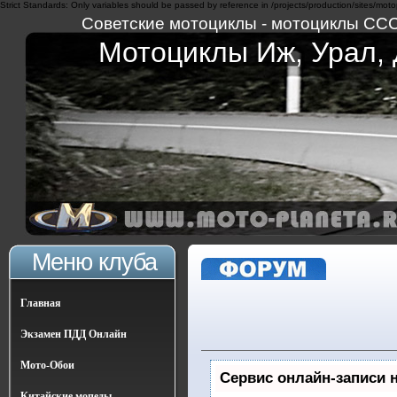
Strict Standards: Only variables should be passed by reference in /projects/production/sites/moto
Советские мотоциклы - мотоциклы СССР 
Мотоциклы Иж, Урал, Д
Меню клуба
Главная
Экзамен ПДД Онлайн
Мото-Обои
Сервис онлайн-записи 
Китайские мопеды