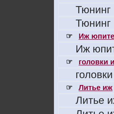
Тюнинг 
Тюнинг 
☞
Иж юпите
Иж юпит
☞
головки 
головки
☞
Литье иж
Литье 
Литье 