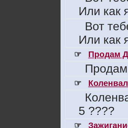
Или как 
Вот теб
Или как 
☞
Продам Д
Продам
☞
Коленвал
Коленва
5 ????
☞
Зажигани