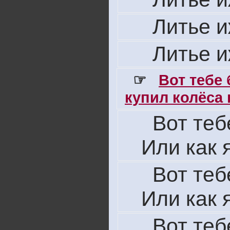
Литье 
Литье 
☞
Вот тебе
купил колёса н
Вот теб
Или как 
Вот теб
Или как 
Вот теб