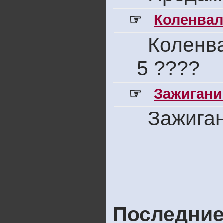
☞
Коленвал
Коленва
5 ????
☞
Зажигани
Зажига
Последние