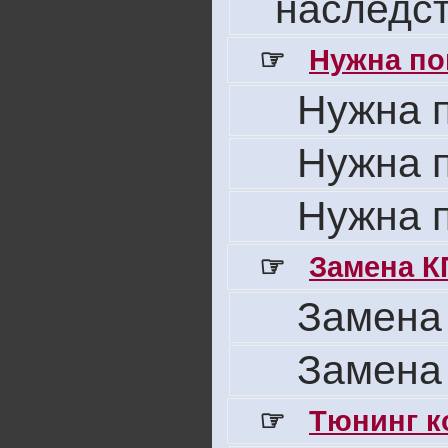
наследс
☞
Нужна по
Нужна 
Нужна 
Нужна 
☞
Замена К
Замена
Замена
☞
Тюнинг к