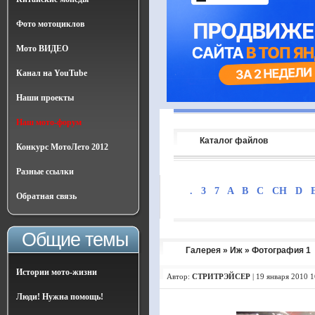
Фото мотоциклов
Мото ВИДЕО
Канал на YouTube
Наши проекты
Наш мото-форум
Каталог файлов
Конкурс МотоЛето 2012
Разные ссылки
.
3
7
A
B
C
CH
D
Обратная связь
Общие темы
Галерея
»
Иж
» Фотография 1
Истории мото-жизни
Автор:
СТРИТРЭЙСЕР
|
19 января 2010 1
Люди! Нужна помощь!