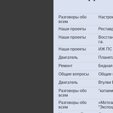
Разговоры обо
Настрое
всем
Наши проекты
Рестав
Наши проекты
Восста
г.в.
Наши проекты
ИЖ ПС 
Двигатель
Планет
Ремонт
Бедная
Общие вопросы
Общие 
Двигатель
Втулки
Разговоры обо
''катае
всем
Разговоры обо
«Мотоз
всем
“Экспоц