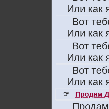
Или как 
Вот теб
Или как 
Вот теб
Или как 
Вот теб
Или как 
☞
Продам Д
Продам