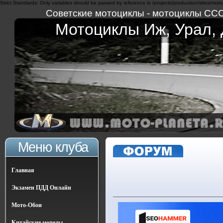
Strict Standards: Only variables should be passed by reference in /projects/production/sites/moto
Советские мотоциклы - мотоциклы СССР 
Мотоциклы Иж, Урал, Д
Меню клуба
Главная
Экзамен ПДД Онлайн
Мото-Обои
Китайские мопеды