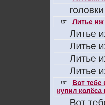
головки
☞
Литье иж
Литье 
Литье 
Литье 
Литье 
☞
Вот тебе
купил колёса н
Вот теб