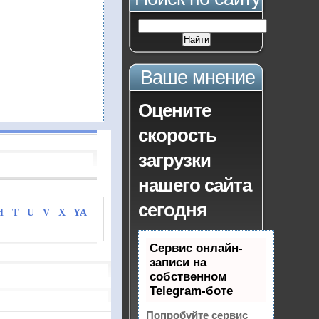
Ваше мнение
Оцените
скорость
загрузки
нашего сайта
сегодня
H
T
U
V
X
YA
Сервис онлайн-
записи на
собственном
Telegram-боте
Попробуйте сервис