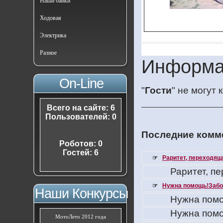
Наши байки
Ходовая
Электрика
Разное
Информа
On-Line
"
Гости
" не могут
Всего на сайте: 6
Пользователей: 0
Последние комме
Роботов: 0
Гостей: 6
☞
Раритет, переходящ
Раритет, п
☞
Нужна помощь!Забо
Наши Конкурсы
Нужна помо
Нужна помо
МотоЛето 2012 года