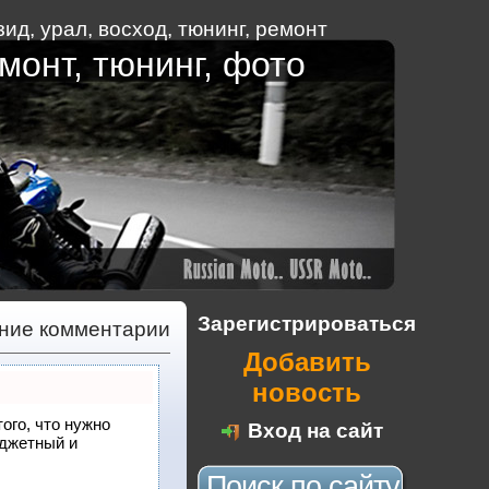
ид, урал, восход
,
тюнинг
,
ремонт
монт, тюнинг, фото
Зарегистрироваться
дние комментарии
Добавить
новость
того, что нужно
Вход на сайт
юджетный и
Поиск по сайту