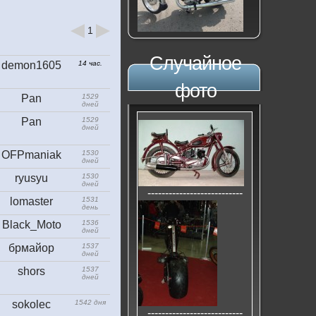
1
Случайное
demon1605
14 час.
фото
Pan
1529
дней
Pan
1529
дней
OFPmaniak
1530
дней
ryusyu
1530
дней
---------------------------
lomaster
1531
день
Black_Moto
1536
дней
брмайор
1537
дней
shors
1537
дней
sokolec
1542 дня
---------------------------