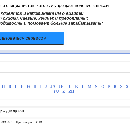
в и специалистов, который упрощает ведение записей:
клиентов и напоминает им о визите;
 скидки, чаевые, кэшбэк и предоплаты;
ходимость и помогает больше зарабатывать;
ользоваться сервисом
CH
D
E
F
G
H
I
J
JA
JE
JU
K
L
M
N
O
P
R
S
S
YU
Z
ZH
пр
» Днепр 650
2009 20:49| Просмотров: 3849