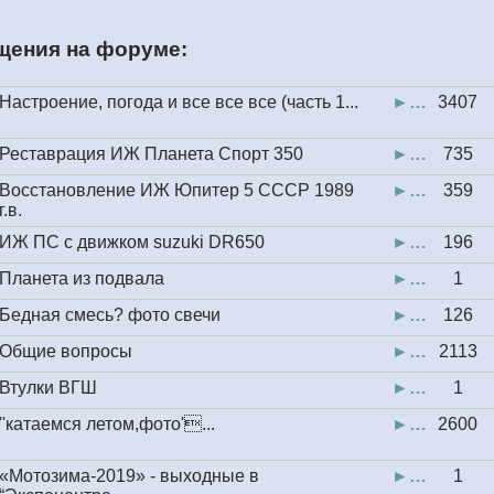
щения на форуме:
Настроение, погода и все все все (часть 1...
►…
3407
Реставрация ИЖ Планета Спорт 350
►…
735
Восстановление ИЖ Юпитер 5 СССР 1989
►…
359
г.в.
ИЖ ПС с движком suzuki DR650
►…
196
Планета из подвала
►…
1
Бедная смесь? фото свечи
►…
126
Общие вопросы
►…
2113
Втулки ВГШ
►…
1
''катаемся летом,фото'...
►…
2600
«Мотозима-2019» - выходные в
►…
1