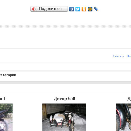
Поделиться…
Скачать
По
категории
я 1
Днепр 650
Д