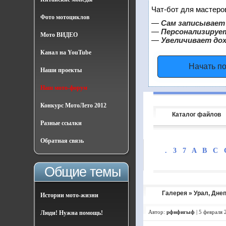
Чат-бот для мастеро
Фото мотоциклов
—
Сам записывает 
—
Персонализирует
Мото ВИДЕО
—
Увеличивает до
Канал на YouTube
Начать п
Наши проекты
Наш мото-форум
Конкурс МотоЛето 2012
Каталог файлов
Разные ссылки
Обратная связь
.
3
7
A
B
C
Общие темы
Галерея
»
Урал, Дне
Истории мото-жизни
Автор:
рфнфигыф
|
5 февраля 
Люди! Нужна помощь!