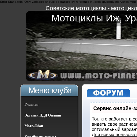
Strict Standards: Only variables should be passed by reference in /projects/production/sites/moto
Советские мотоциклы - мотоциклы
Мотоциклы Иж, Ура
Меню клуба
Главная
Сервис онлайн-з
Экзамен ПДД Онлайн
Тот, кто работает в 
видеть свое расписа
Мото-Обои
оптимальный вариан
Для новых пользова
Китайские мопеды