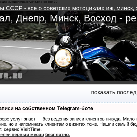
planeta/engine/gallery/init.php on line 70
 СССР - все о советских мотоциклах иж, минск, з
л, Днепр, Минск, Восход - ре
показать после
аписи на собственном Telegram-боте
сфере услуг, знает — без ведения записи клиентов никуда. Мало 
ние, но и напоминать клиентам о визитах тоже. Нашли самый б
т:
сервис VisitTime.
телей
первый месяц бесплатно
.