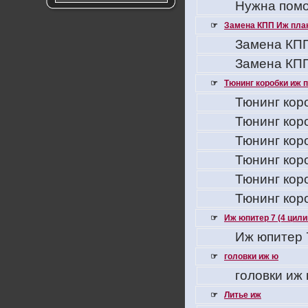
Нужна помо
☞
Замена КПП Иж пла
Замена КПП
Замена КПП
☞
Тюнинг коробки иж 
Тюнинг кор
Тюнинг кор
Тюнинг кор
Тюнинг кор
Тюнинг кор
Тюнинг кор
☞
Иж юпитер 7 (4 цил
Иж юпитер 
☞
головки иж ю
головки иж
☞
Литье иж