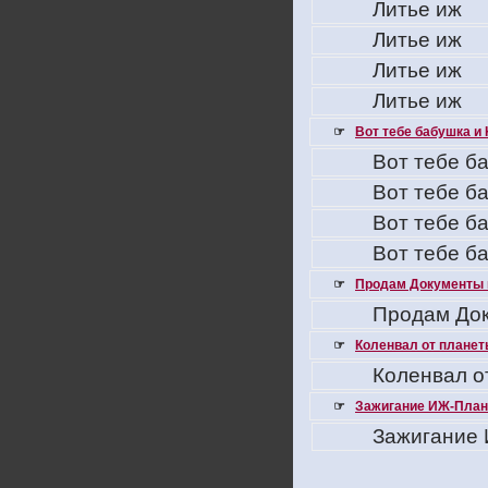
Литье иж
Литье иж
Литье иж
Литье иж
☞
Вот тебе бабушка и 
Вот тебе ба
Вот тебе ба
Вот тебе ба
Вот тебе ба
☞
Продам Документы 
Продам Док
☞
Коленвал от планеты
Коленвал о
☞
Зажигание ИЖ-Плане
Зажигание 