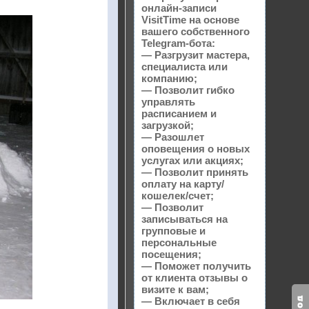
онлайн-записи
VisitTime на основе
вашего собственного
Telegram-бота:
— Разгрузит мастера,
специалиста или
компанию;
— Позволит гибко
управлять
расписанием и
загрузкой;
— Разошлет
оповещения о новых
услугах или акциях;
— Позволит принять
оплату на карту/
кошелек/счет;
— Позволит
записываться на
групповые и
персональные
посещения;
— Поможет получить
от клиента отзывы о
визите к вам;
— Включает в себя