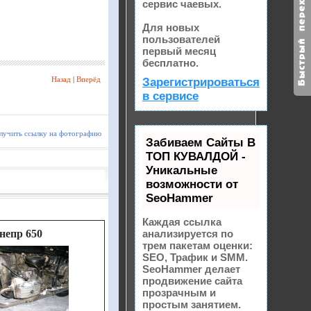
сервис чаевых.
Для новых
пользователей
первый месяц
бесплатно.
Назад
|
Вперёд
Зарегистрироваться
в сервисе
лучить ссылку на фотографию
Забиваем Сайты В
ТОП КУВАЛДОЙ -
Уникальные
возможности от
SeoHammer
Каждая ссылка
непр 650
анализируется по
трем пакетам оценки:
SEO, Трафик и SMM.
SeoHammer делает
продвижение сайта
прозрачным и
простым занятием.