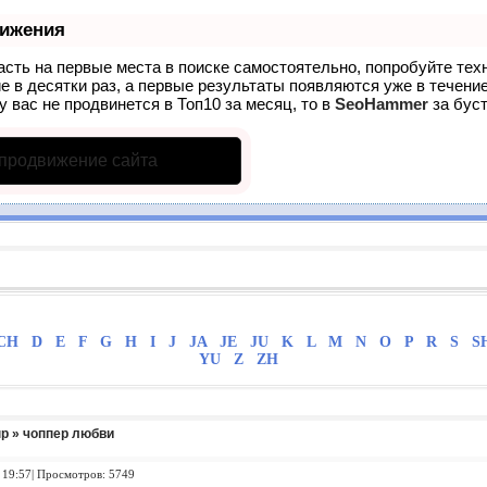
вижения
асть на первые места в поиске самостоятельно, попробуйте те
е в десятки раз, а первые результаты появляются уже в течение
у вас не продвинется в Топ10 за месяц, то в
SeoHammer
за бус
 продвижение сайта
CH
D
E
F
G
H
I
J
JA
JE
JU
K
L
M
N
O
P
R
S
S
YU
Z
ZH
пр
» чоппер любви
 19:57| Просмотров: 5749