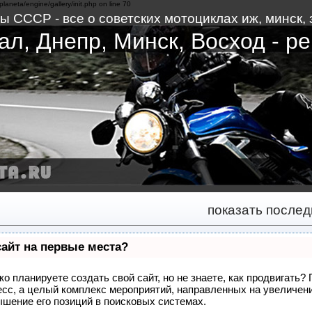
planeta/engine/gallery/init.php on line 70
 СССР - все о советских мотоциклах иж, минск, з
л, Днепр, Минск, Восход - ре
показать после
сайт на первые места?
о планируете создать свой сайт, но не знаете, как продвигать?
цесс, а целый комплекс мероприятий, направленных на увеличени
шение его позиций в поисковых системах.