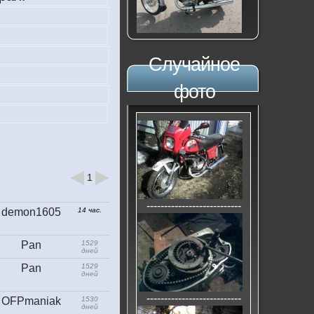
Случайное
фото
1
---------------------------
demon1605
14 час.
Pan
1529
дней
Pan
1529
дней
---------------------------
OFPmaniak
1530
дней