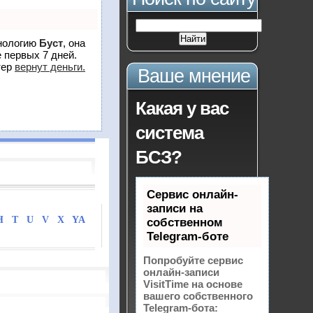
хнологию
Буст
, она
 первых 7 дней.
тер
вернут деньги.
Ваше мнение
Какая у вас
система
БСЗ?
Сервис онлайн-
записи на
H
T
U
V
X
YA
собственном
Telegram-боте
Попробуйте сервис
онлайн-записи
VisitTime на основе
вашего собственного
Telegram-бота: