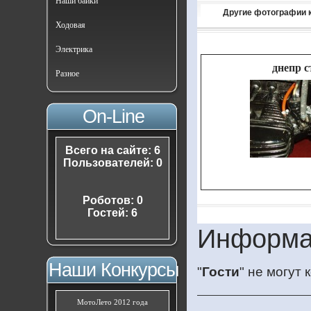
Наши байки
Другие фотографии 
Ходовая
Электрика
днепр с
Разное
On-Line
Всего на сайте: 6
Пользователей: 0
Роботов: 0
Гостей: 6
Информа
Наши Конкурсы
"
Гости
" не могут
МотоЛето 2012 года