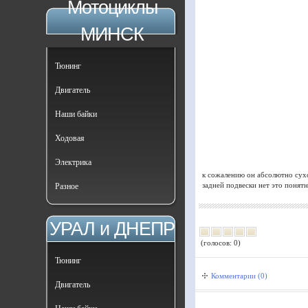
Мотоциклы
МИНСК
Тюнинг
Двигатель
Наши байки
Ходовая
Электрика
к сожалению он абсолютно сух
Разное
задней подвески нет это понят
УРАЛ и ДНЕПР
(голосов: 0)
Тюнинг
Комментарии (0)
Двигатель