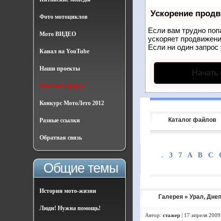
Ускорение прод
Фото мотоциклов
Если вам трудно поп
Мото ВИДЕО
ускоряет продвижени
Если ни один запрос 
Канал на YouTube
Наши проекты
Начать
Наш мото-форум
Конкурс МотоЛето 2012
Каталог файлов
Разные ссылки
Обратная связь
.
3
7
A
B
C
Общие темы
Истории мото-жизни
Галерея
»
Урал, Дне
Люди! Нужна помощь!
Автор:
стажер
|
17 апреля 2009