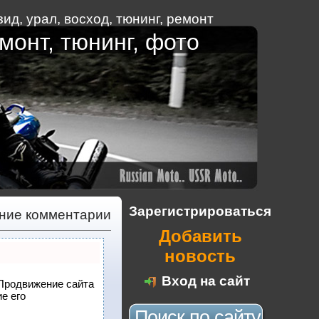
ид, урал, восход
,
тюнинг
,
ремонт
монт, тюнинг, фото
Зарегистрироваться
дние комментарии
Добавить
новость
Вход на сайт
 Продвижение сайта
е его
Поиск по сайту