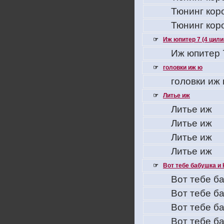
Тюнинг кор
Тюнинг кор
☞
Иж юпитер 7 (4 цил
Иж юпитер 
☞
головки иж ю
головки иж
☞
Литье иж
Литье иж
Литье иж
Литье иж
Литье иж
☞
Вот тебе бабушка и 
Вот тебе ба
Вот тебе ба
Вот тебе ба
Вот тебе ба