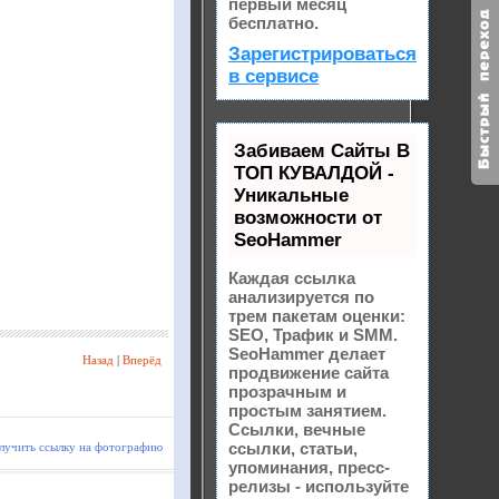
первый месяц
бесплатно.
Зарегистрироваться
в сервисе
Забиваем Сайты В
ТОП КУВАЛДОЙ -
Уникальные
возможности от
SeoHammer
Каждая ссылка
анализируется по
трем пакетам оценки:
SEO, Трафик и SMM.
SeoHammer делает
Назад
|
Вперёд
продвижение сайта
прозрачным и
простым занятием.
Ссылки, вечные
ссылки, статьи,
лучить ссылку на фотографию
упоминания, пресс-
релизы - используйте