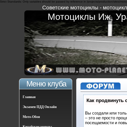
Strict Standards: Only variables should be passed by reference in /projects/production/sites/moto
Советские мотоциклы - мотоциклы
Мотоциклы Иж, Ура
Меню клуба
Главная
Как продвинуть 
Экзамен ПДД Онлайн
Вы создали или тольк
Мото-Обои
– это не просто про
посещаемости и повы
Китайские мопеды