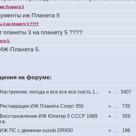
иж Планета 5
ументы иж Планета 5
 3 на планету 5 ????
т планеты 3 на планету 5 ????
та 5.
ИЖ-Планета 5.
щения на форуме:
Настроение, погода и все все все (часть 1...
►…
3407
Реставрация ИЖ Планета Спорт 350
►…
735
Восстановление ИЖ Юпитер 5 СССР 1989
►…
359
г.в.
ИЖ ПС с движком suzuki DR650
►…
196