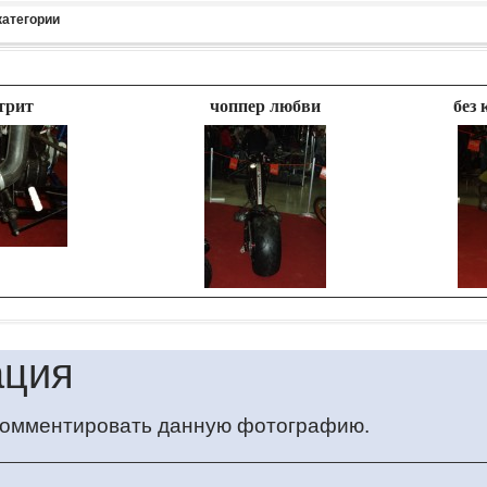
категории
трит
чоппер любви
без
ция
 комментировать данную фотографию.