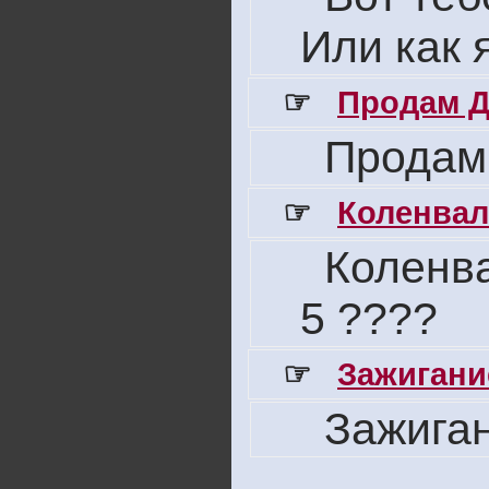
Или как 
☞
Продам Д
Продам
☞
Коленвал
Коленва
5 ????
☞
Зажигани
Зажига