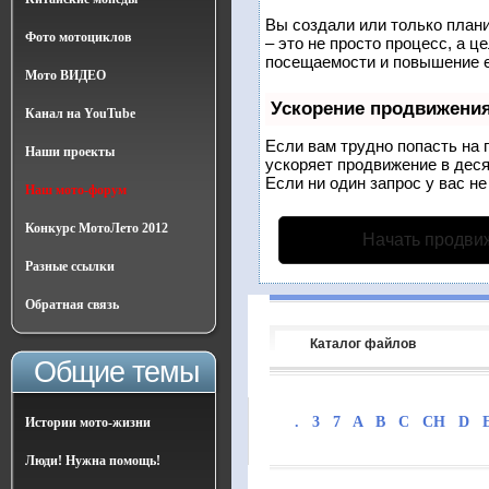
Вы создали или только плани
Фото мотоциклов
– это не просто процесс, а 
посещаемости и повышение е
Мото ВИДЕО
Ускорение продвижени
Канал на YouTube
Если вам трудно попасть на 
Наши проекты
ускоряет продвижение в деся
Если ни один запрос у вас не
Наш мото-форум
Конкурс МотоЛето 2012
Начать продви
Разные ссылки
Обратная связь
Каталог файлов
Общие темы
.
3
7
A
B
C
CH
D
Истории мото-жизни
Люди! Нужна помощь!