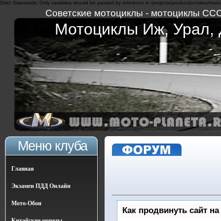
Strict Standards: Only variables should be passed by reference in /projects/production/sites/moto
Советские мотоциклы - мотоциклы СССР 
Мотоциклы Иж, Урал, Д
Меню клуба
Главная
Экзамен ПДД Онлайн
Мото-Обои
Как продвинуть сайт на
Китайские мопеды