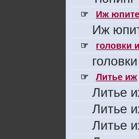
☞
Иж юпите
Иж юпит
☞
головки 
головки
☞
Литье иж
Литье 
Литье 
Литье 