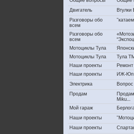
Общие вопросы
Общие 
Двигатель
Втулки
Разговоры обо
''катае
всем
Разговоры обо
«Мотоз
всем
“Экспоц
Мотоциклы Тула
Японски
Мотоциклы Тула
Тула ТМ
Наши проекты
Ремонт
Наши проекты
ИЖ-Юпи
Электрика
Вопрос 
Продам
Продам
Miku...
Мой гараж
Берлога
Наши проекты
"Мотоц
Наши проекты
Спарта