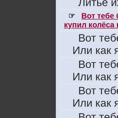
Литье 
☞
Вот тебе
купил колёса н
Вот теб
Или как 
Вот теб
Или как 
Вот теб
Или как 
Вот теб