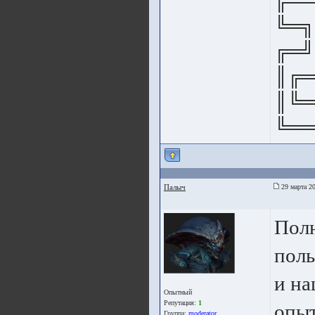
╔══
╚═╗
╔═╝
║╔═
║╚═
╚══
Палыч
29 марта 20
Пол
поль
и на
Опытный
Репутация:
1
опыт
Группа:
moderator