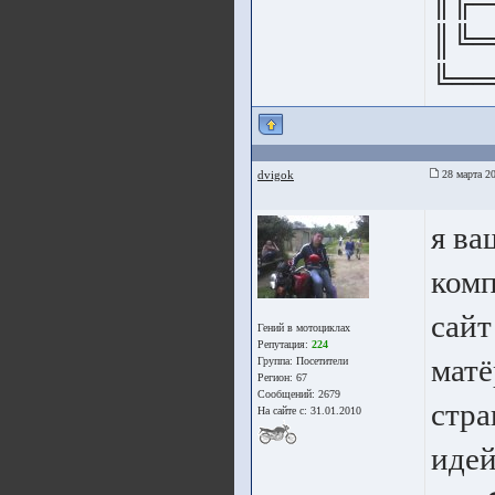
║╔═
║╚═
╚══
dvigok
28 марта 20
я ва
комп
сайт
Гений в мотоциклах
Репутация:
224
мат
Группа:
Посетители
Регион: 67
Сообщений: 2679
стра
На сайте с: 31.01.2010
идей