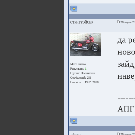
СТРИТРЭЙСЕР
28 марта 20
да р
ново
зайд
Мото знаток
Репутация:
1
наве
Группа:
Посетители
Сообщений: 258
На сайте с: 19.01.2010
------
АПГ
-=Ivan=-
28 марта 20