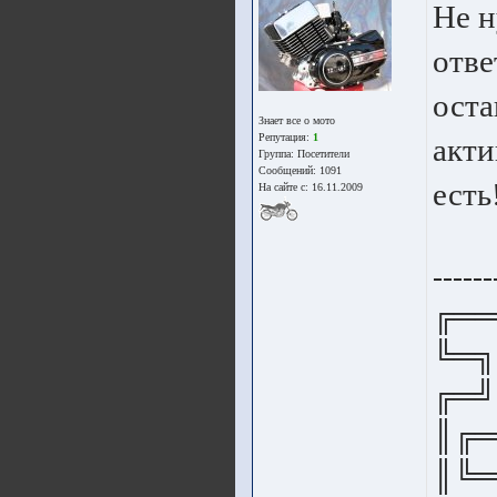
Не н
отве
оста
Знает все о мото
Репутация:
1
акти
Группа:
Посетители
Сообщений: 1091
есть
На сайте с: 16.11.2009
------
╔══
╚═╗
╔═╝
║╔═
║╚═