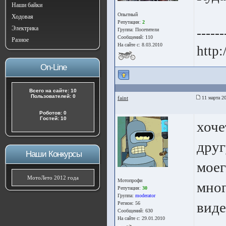
Наши байки
Опытный
Ходовая
Репутация:
2
Электрика
------
Группа:
Посетители
Сообщений: 110
Разное
На сайте с: 8.03.2010
http:
On-Line
Всего на сайте: 10
Пользователей: 0
faint
11 марта 20
Роботов: 0
Гостей: 10
хоче
друг
Наши Конкурсы
моег
МотоЛето 2012 года
Мотопрофи
мног
Репутация:
30
Группа:
moderator
виде
Регион: 56
Сообщений: 630
На сайте с: 29.01.2010