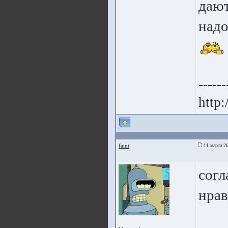
дают
надо
------
http:
faint
11 марта 20
согл
нрав