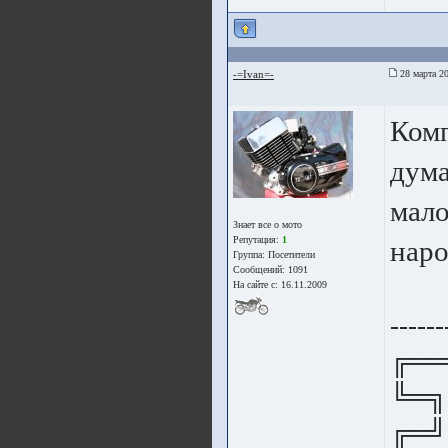
-=Ivan=-
28 марта 20
Комп
дума
мало
Знает все о мото
Репутация:
1
наро
Группа:
Посетители
Сообщений: 1091
На сайте с: 16.11.2009
------
╔══
╚═╗
╔═╝