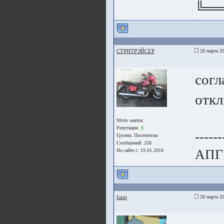
╚══
СТРИТРЭЙСЕР
28 марта 20
согл
отк
Мото знаток
Репутация:
1
------
Группа:
Посетители
Сообщений: 258
АПГ
На сайте с: 19.01.2010
faint
28 марта 20