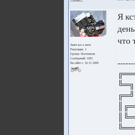
Я кс
день
что 
Знает все о мото
Репутация:
1
Группа:
Посетители
Сообщений: 1091
------
На сайте с: 16.11.2009
╔══
╚═╗
╔═╝
║╔═
║╚═
╚══