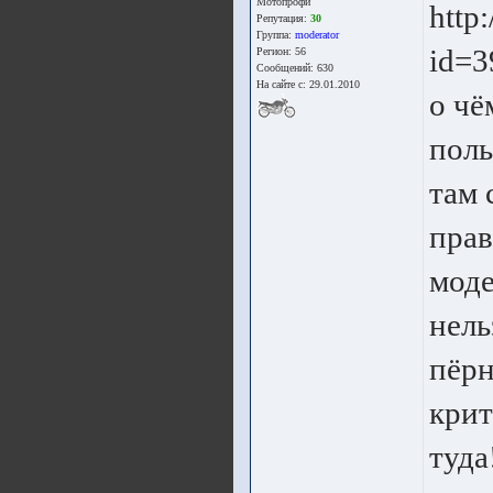
Мотопрофи
http
Репутация:
30
Группа:
moderator
id=3
Регион: 56
Сообщений: 630
На сайте с: 29.01.2010
о чё
поль
там 
прав
моде
нель
пёрн
крит
туда