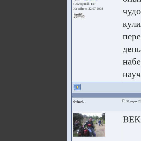
Сообщений: 140
чудо
На сайте с: 22.07.2008
кули
пере
день
набе
науч
dvigok
30 марта 20
ВЕК 