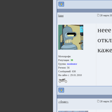
faint
28 марта 20
нее
откл
каже
Мотопрофи
Репутация:
30
Группа:
moderator
Регион: 56
Сообщений: 630
На сайте с: 29.01.2010
-=Ivan=-
28 марта 20