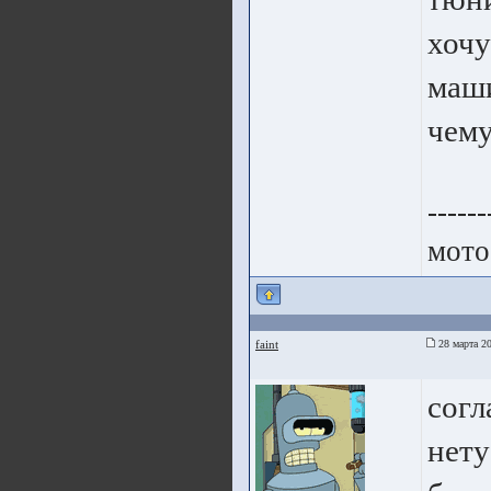
хочу
маши
чему
------
мото
faint
28 марта 20
согл
нету