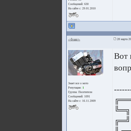
Сообщений: 630
На сайте с: 29.01.2010
-=Ivan=-
28 марта 20
Вот 
вопр
Знает все о мото
------
Репутация:
1
Группа:
Посетители
Сообщений: 1091
╔══
На сайте с: 16.11.2009
╚═╗
╔═╝