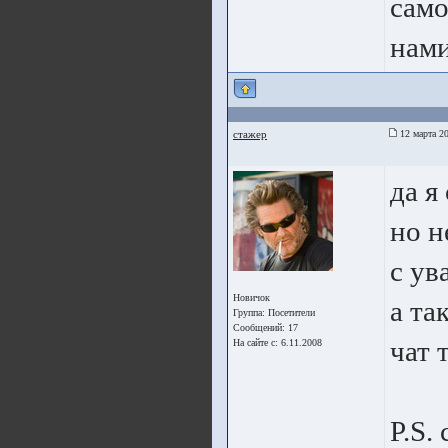
само
нами
стажер
12 марта 20
да я
но н
с ув
Новичок
а та
Группа:
Посетители
Сообщений: 17
чат 
На сайте с: 6.11.2008
P.S.