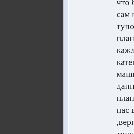
что 
сам 
тупо
план
кажд
кате
маши
данн
план
нас 
,вер
тюни