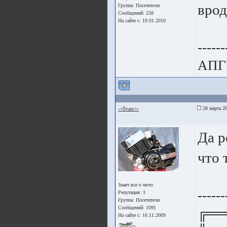
врод
Группа:
Посетители
Сообщений: 258
На сайте с: 19.01.2010
------
АПГ
-=Ivan=-
28 марта 20
Да р
что 
Знает все о мото
------
Репутация:
1
Группа:
Посетители
Сообщений: 1091
╔══
На сайте с: 16.11.2009