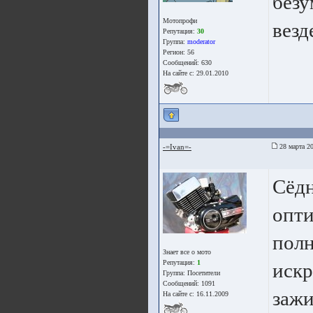
безу
Мотопрофи
везд
Репутация:
30
Группа:
moderator
Регион: 56
Сообщений: 630
На сайте с: 29.01.2010
-=Ivan=-
28 марта 20
Сёдн
опти
полн
Знает все о мото
Репутация:
1
искр
Группа:
Посетители
Сообщений: 1091
зажи
На сайте с: 16.11.2009