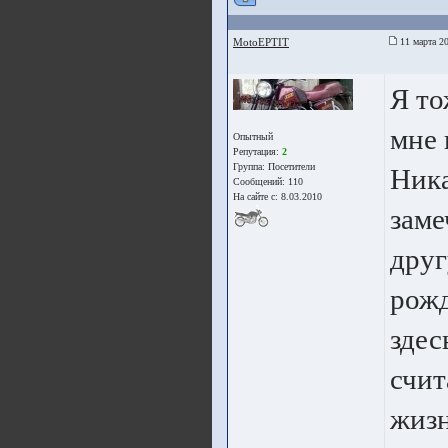
MotoEPTIT
11 марта 20
Я то
мне 
Опытный
Репутация:
2
Группа:
Посетители
Ника
Сообщений: 110
На сайте с: 8.03.2010
заме
друг
рожд
здес
счит
жизн