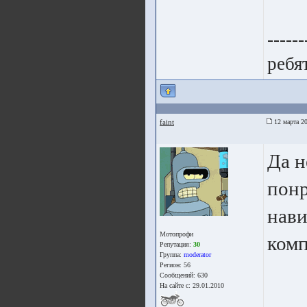
------
ребят
faint
12 марта 20
Да н
понр
нави
Мотопрофи
комп
Репутация:
30
Группа:
moderator
Регион: 56
Сообщений: 630
На сайте с: 29.01.2010