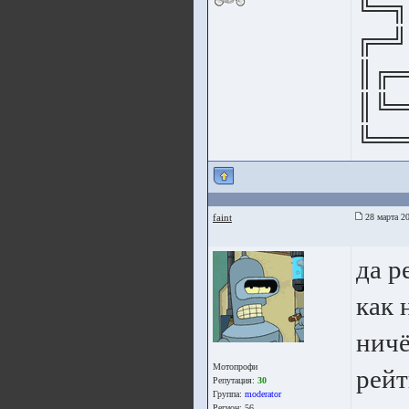
╚═╗
╔═╝
║╔═
║╚═
╚══
faint
28 марта 20
да р
как 
ничё
Мотопрофи
рейт
Репутация:
30
Группа:
moderator
Регион: 56