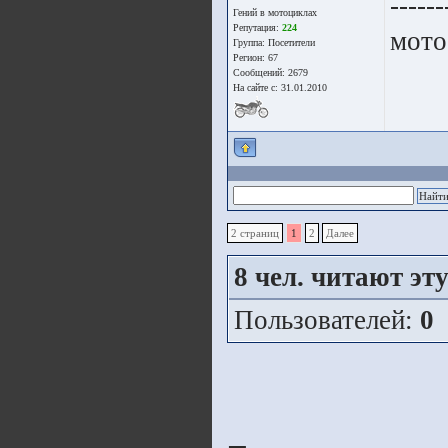
------
Гений в мотоциклах
Репутация:
224
мото
Группа:
Посетители
Регион: 67
Сообщений: 2679
На сайте с: 31.01.2010
2 страниц
1
2
Далее
8
чел. читают эту 
Пользователей:
0