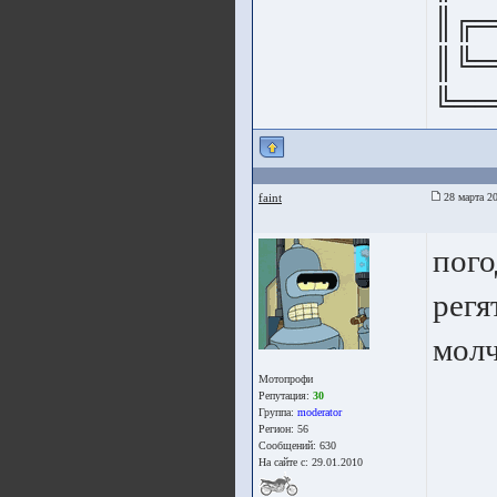
║╔═
║╚═
╚══
faint
28 марта 20
пого
регя
молч
Мотопрофи
Репутация:
30
Группа:
moderator
Регион: 56
Сообщений: 630
На сайте с: 29.01.2010