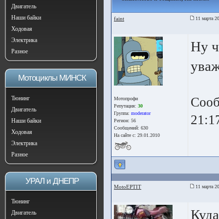
Двигатель
Наши байки
faint
11 марта 20
Ходовая
Электрика
Ну ч
Разное
ува
Мотоциклы МИНСК
Тюнинг
Сооб
Мотопрофи
Репутация:
30
Двигатель
Группа:
moderator
21:1
Наши байки
Регион: 56
Сообщений: 630
Ходовая
На сайте с: 29.01.2010
Электрика
Разное
УРАЛ и ДНЕПР
MotoEPTIT
11 марта 20
Тюнинг
Куда
Двигатель