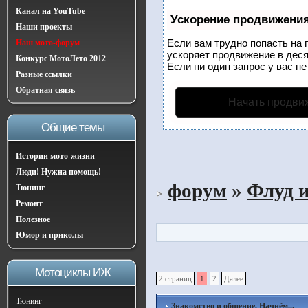
Канал на YouTube
Ускорение продвижени
Наши проекты
Если вам трудно попасть на 
Наш мото-форум
ускоряет продвижение в деся
Конкурс МотоЛето 2012
Если ни один запрос у вас не
Разные ссылки
Обратная связь
Начать продви
Общие темы
Истории мото-жизни
Люди! Нужна помощь!
форум
»
Флуд 
Тюнинг
Ремонт
Полезное
Юмор и приколы
Мотоциклы ИЖ
2 страниц
1
2
Далее
Тюнинг
Знакомство и общение, Начнём...