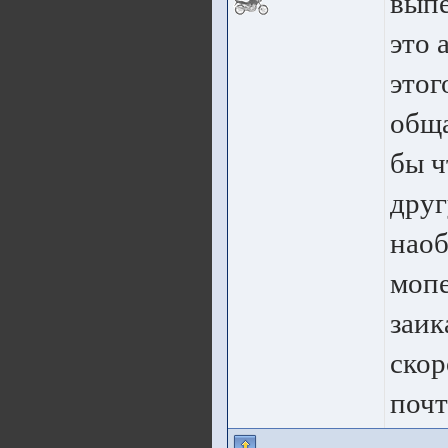
выпе
это 
этог
обща
бы ч
друг
наоб
мопе
заик
скор
почт