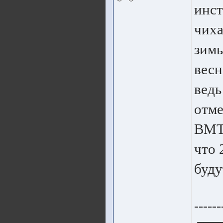
инст
чиха
зимы
весн
ведь
отме
ВМТ.
что 
буду
------