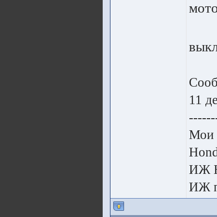
мот
выкл
Сооб
11 д
------
Мои 
Hon
ИЖ 
ИЖ п