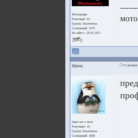
------
Мотопрофи
мото
Репутация:
61
Группа:
Посетители
Сообщений: 1079
На сайте с: 29.01.2011
Shkiper
13 декабря
пред
про
Знает все о мото
Репутация:
22
Группа:
Посетители
Сообщений: 1808