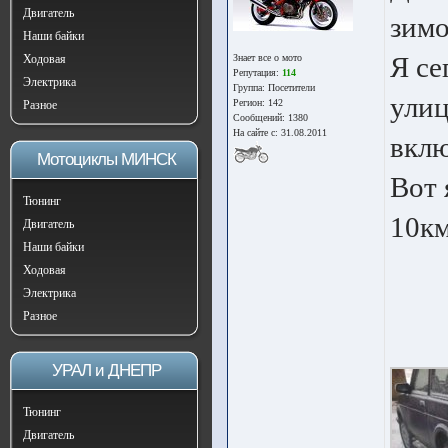
Двигатель
зимо
Наши байки
Я се
Ходовая
Знает все о мото
Репутация:
114
Электрика
Группа:
Посетители
улиц
Регион: 142
Разное
Сообщений: 1380
На сайте с: 31.08.2011
вклю
Мотоциклы МИНСК
Вот 
Тюнинг
10к
Двигатель
Наши байки
Ходовая
Электрика
Разное
УРАЛ и ДНЕПР
Тюнинг
Двигатель