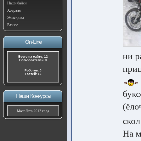
Наши байки
Ходовая
Электрика
Разное
On-Line
ни р
Всего на сайте: 12
Пользователей: 0
приш
Роботов: 0
Гостей: 12
букс
Наши Конкурсы
(ёло
МотоЛето 2012 года
скол
На м