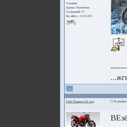
Участник
Группа:
Посетители
Сообщений: 37
На сайте с: 12.02.2011
------
...жг
Глеб Планета 42 rus)
18 декабря
ВЕзё