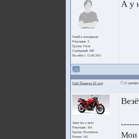
А у 
Гений в мотоциклах
Репутация:
3
Группа:
Гости
Сообщений: 490
На сайте с: 12.06.2011
Глеб Планета 42 rus)
12 декабря
Везё
------
Знает все о мото
Репутация:
114
Группа:
Посетители
Мои 
Регион: 142