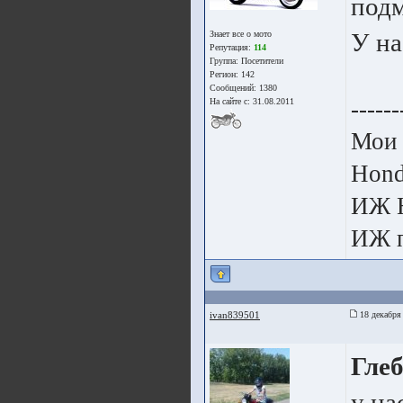
подм
У на
Знает все о мото
Репутация:
114
Группа:
Посетители
Регион: 142
Сообщений: 1380
------
На сайте с: 31.08.2011
Мои 
Hon
ИЖ 
ИЖ п
ivan839501
18 декабря
Глеб
у на