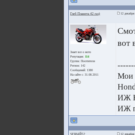
Глеб Планета 42 rus)
12 декабря
Смот
вот 
Знает все о мото
Репутация:
114
Группа:
Посетители
------
Регион: 142
Сообщений: 1380
Мои 
На сайте с: 31.08.2011
Hon
ИЖ 
ИЖ п
SERЫЙ52
12 декабря