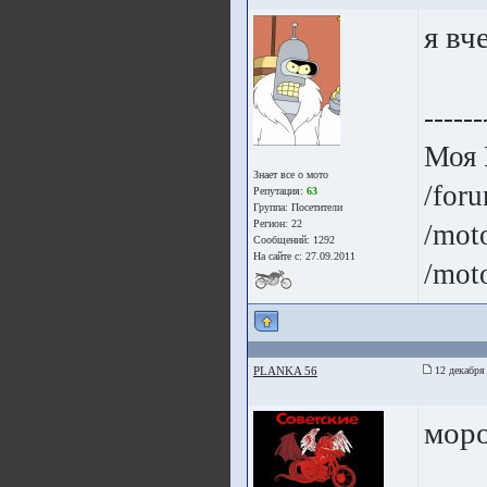
я вч
------
Моя 
Знает все о мото
/for
Репутация:
63
Группа:
Посетители
Регион: 22
/mot
Сообщений: 1292
На сайте с: 27.09.2011
/mot
PLANKA 56
12 декабря
моро