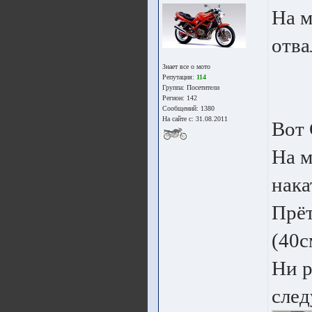
На м
отва
Знает все о мото
Репутация:
114
Группа:
Посетители
Регион: 142
Сообщений: 1380
На сайте с: 31.08.2011
Вот 
На м
нака
Прёт
(40с
Ни р
сле