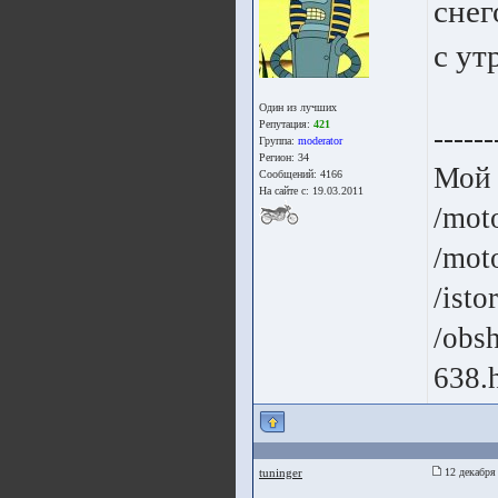
снег
с ут
Один из лучших
Репутация:
421
------
Группа:
moderator
Регион: 34
Мой
Сообщений: 4166
На сайте с: 19.03.2011
/mot
/moto
/isto
/obsh
638.
tuninger
12 декабря