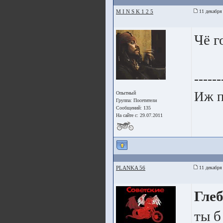
M I N S K 1 2 5
11 декабря
Чё г
------
Иж п
Опытный
Группа:
Посетители
Сообщений: 135
На сайте с: 29.07.2011
PLANKA 56
11 декабря
Глеб
ты б