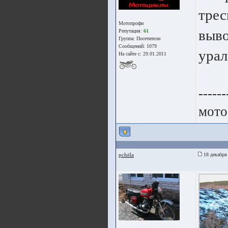
трес
Мотопрофи
выво
Репутация:
61
Группа:
Посетители
Сообщений: 1079
урал
На сайте с: 29.01.2011
------
мото
pchёla
18 декабря