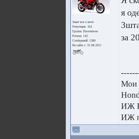
Я ск
я од
3шта
Знает все о мото
Репутация:
114
Группа:
Посетители
за 2
Регион: 142
Сообщений: 1380
На сайте с: 31.08.2011
------
Мои 
Hon
ИЖ 
ИЖ п