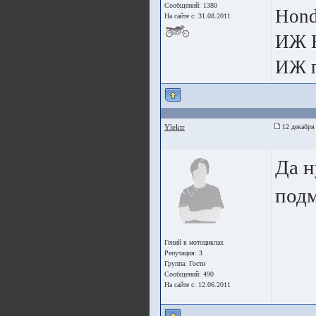
Сообщений: 1380
Hon
На сайте с: 31.08.2011
ИЖ 
ИЖ п
Ylektr
12 декабря
Да н
под
Гений в мотоциклах
Репутация:
3
Группа:
Гости
Сообщений: 490
На сайте с: 12.06.2011