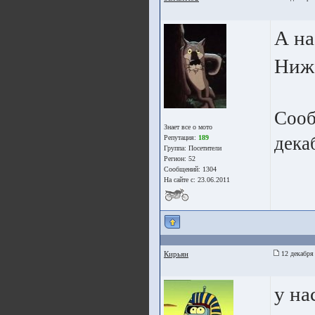
А на
Ниже
Сооб
Знает все о мото
дека
Репутация:
189
Группа:
Посетители
Регион: 52
Сообщений: 1304
На сайте с: 23.06.2011
Кирьян
12 декабря
у на