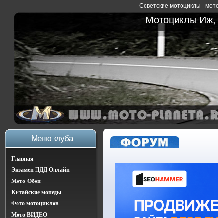
Советские мотоциклы - мото
Мотоциклы Иж, 
Меню клуба
Главная
Экзамен ПДД Онлайн
Мото-Обои
Китайские мопеды
Фото мотоциклов
Мото ВИДЕО