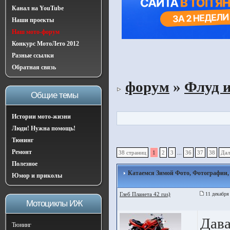
Канал на YouTube
Наши проекты
Наш мото-форум
Конкурс МотоЛето 2012
Разные ссылки
Обратная связь
форум
»
Флуд 
Общие темы
Истории мото-жизни
Люди! Нужна помощь!
Тюнинг
Ремонт
38 страниц
1
2
3
...
36
37
38
Дал
Полезное
Катаемся Зимой Фото, Фотографии,
Юмор и приколы
Глеб Планета 42 rus)
11 декабря
Мотоциклы ИЖ
Дава
Тюнинг