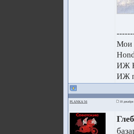
------
Мои 
Hon
ИЖ 
ИЖ п
PLANKA 56
18 декабря
Глеб
база