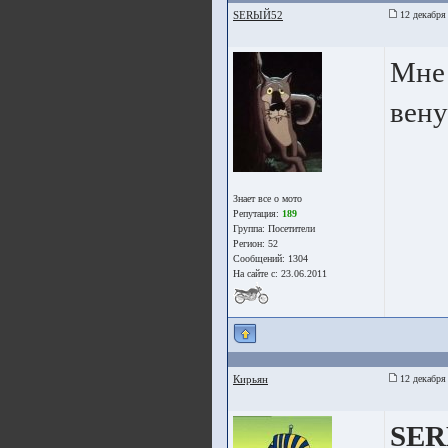
SERЫЙ52
12 декабря
Мне 
вену
Знает все о мото
Репутация:
189
Группа:
Посетители
Регион: 52
Сообщений: 1304
На сайте с: 23.06.2011
Кирьян
12 декабря
SE