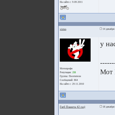
На сайте с: 9.09.2011
virtes
14 декабря
у на
------
Мотопрофи
Мот
Репутация:
211
Группа:
Посетители
Сообщений: 864
На сайте с: 29.11.2010
Глеб Планета 42 rus)
18 декабря