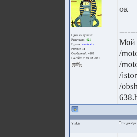
ок
------
Один из лучших
Мой
Репутация:
421
Группа:
moderator
Регион: 34
/mot
Сообщений: 4166
На сайте с: 19.03.2011
/moto
/isto
/obsh
638.
Ylektr
12 декабря