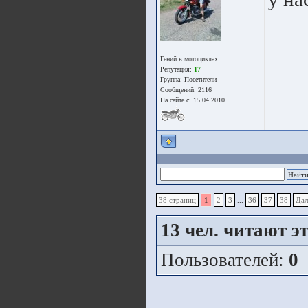
Гений в мотоциклах
Репутация:
17
Группа:
Посетители
Сообщений: 2116
На сайте с: 15.04.2010
38 страниц
1
2
3
...
36
37
38
Дал
13
чел. читают эт
Пользователей:
0