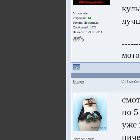
куль
Мотопрофи
лучш
Репутация:
61
Группа:
Посетители
Сообщений: 1079
На сайте с: 29.01.2011
------
мото
Shkiper
11 декабря
смот
по 5
уже 
ниче
Знает все о мото