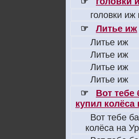
☞
головки 
головки иж
☞
Литье иж
Литье иж
Литье иж
Литье иж
Литье иж
☞
Вот тебе
купил колёса н
Вот тебе б
колёса на Ур