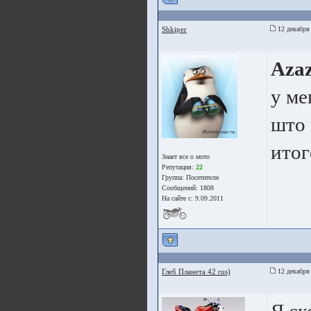
Shkiper
12 декабря
Azaz
у ме
што 
итог
Знает все о мото
Репутация:
22
Группа:
Посетители
Сообщений: 1808
На сайте с: 9.09.2011
Глеб Планета 42 rus)
12 декабря