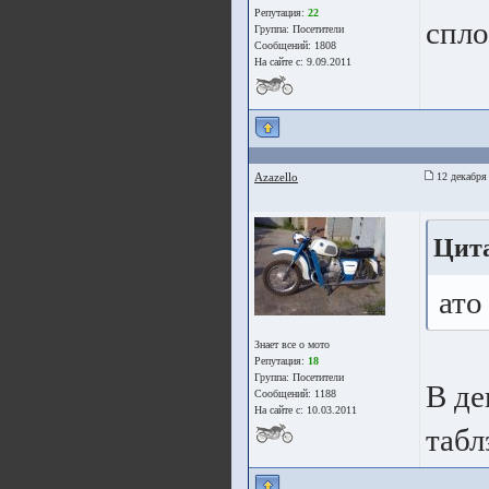
Репутация:
22
спл
Группа:
Посетители
Сообщений: 1808
На сайте с: 9.09.2011
Azazello
12 декабря
Цита
ато
Знает все о мото
Репутация:
18
Группа:
Посетители
В де
Сообщений: 1188
На сайте с: 10.03.2011
табл